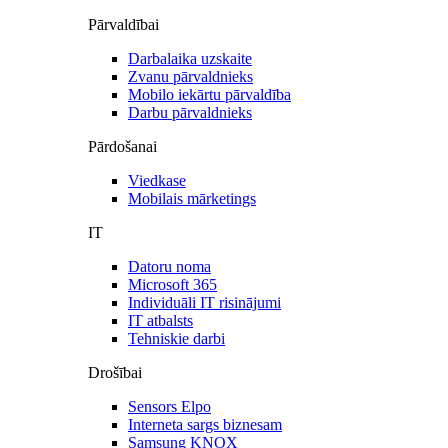
Pārvaldībai
Darbalaika uzskaite
Zvanu pārvaldnieks
Mobilo iekārtu pārvaldība
Darbu pārvaldnieks
Pārdošanai
Viedkase
Mobilais mārketings
IT
Datoru noma
Microsoft 365
Individuāli IT risinājumi
IT atbalsts
Tehniskie darbi
Drošībai
Sensors Elpo
Interneta sargs biznesam
Samsung KNOX