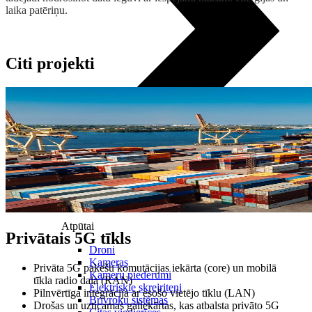
laika patēriņu.
Citi projekti
Atpūtai
Privātais 5G tīkls
Droni
Kameras
Privāta 5G pakešu komutācijas iekārta (core) un mobilā
Kameru piederumi
tīkla radio daļa (RAN)
Elektriskie skrejriteņi
Pilnvērtīga integrācija ar esošo vietējo tīklu (LAN)
Brīvroku sistēmas
Drošas un uzticamas galiekārtas, kas atbalsta privāto 5G