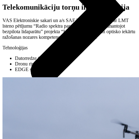
Telekomunikāciju torņu inventarizācija
VAS Elektroniskie sakari un a/s SAF Tehnika sadarbībā ar LMT
īsteno pētījumu “Radio spektra parametru mērīšana, izmantojot
bezpilota lidaparātu” projekta “Latvijas elektrisko un optisko iekārtu
ražošanas nozares kompetences centrs” ietvaros.
Tehnoloģijas
Datorredze (AI)
Dronu risinājumi
EDGE skaitļošana
Audio
Austiņas
Skaļruņi
Audiosistēmas
Brīvroku sistēmas
Planšetes