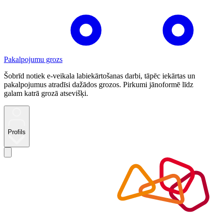
Pakalpojumu grozs
Šobrīd notiek e-veikala labiekārtošanas darbi, tāpēc iekārtas un
pakalpojumus atradīsi dažādos grozos. Pirkumi jānoformē līdz
galam katrā grozā atsevišķi.
Profils