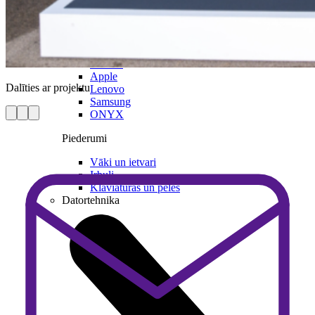
Visas planšetes
Xiaomi
Apple
Dalīties ar projektu
Lenovo
Samsung
ONYX
Piederumi
Vāki un ietvari
Irbuļi
Klaviatūras un peles
Datortehnika