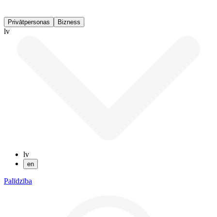
Privātpersonas
Bizness
lv
lv
en
Palīdzība