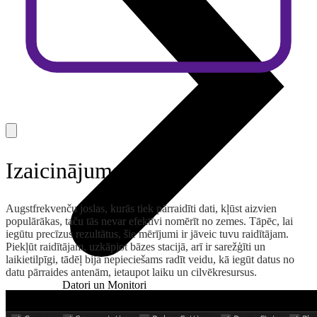
Izaicinājums
Augstfrekvenču joslas, kurās tiek pārraidīti dati, kļūst aizvien
populārākas, taču tās nevar efektīvi nomērīt no zemes. Tāpēc, lai
iegūtu precīzus rezultātus, šie mērījumi ir jāveic tuvu raidītājam.
Piekļūt raidītājam, uzkāpjot bāzes stacijā, arī ir sarežģīti un
laikietilpīgi, tādēļ bija nepieciešams radīt veidu, kā iegūt datus no
datu pārraides antenām, ietaupot laiku un cilvēkresursus.
Datori un Monitori
Portatīvie datori