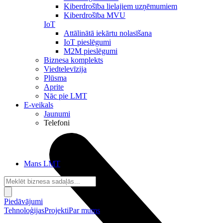
Kiberdrošība lielajiem uzņēmumiem
Kiberdrošība MVU
IoT
Attālinātā iekārtu nolasīšana
IoT pieslēgumi
M2M pieslēgumi
Biznesa komplekts
Viedtelevīzija
Plūsma
Aprite
Nāc pie LMT
E-veikals
Jaunumi
Telefoni
Mans LMT
Piedāvājumi
Tehnoloģijas
Projekti
Par mums