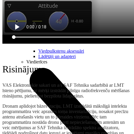
Visi viedpulksteņi
Apple
Garmin
Huawei
Samsung
Google
Piederumi
Viedpulksteņu aksesuāri
Lādētāji un adapteri
Viedierīces
Risinājums
VAS Elektroniskie sakari un a/s SAF Tehnika sadarbībā ar LMT
īsteno pētījumu, ar mērķi izstrādāt pilnīgu radiofrekvenču mērīšanas
risinājumu, pielietojot bezpilota lidaparātus.
Dronam aplidojot bāzes staciju, LMT izstrādātā mākslīgā intelekta
programmatūra veic apraides torņa inventarizāciju, nosakot precīzu
antenu atrašanās vietu un to pārraides virzienu. Pēc tam
programmatūra nostāda dronu pretī nepieciešamajām antenām un
veic mērījumus ar SAF Tehnika izstrādāto spektra analizatoru,
tādējādi nodrošinot datu ieguvi ar iespējami mazāko enerģijas un