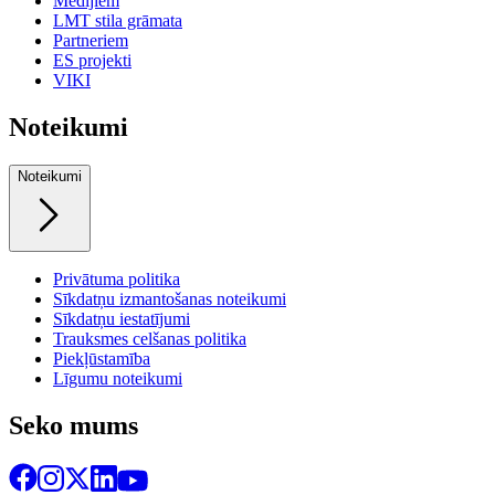
Medijiem
LMT stila grāmata
Partneriem
ES projekti
VIKI
Noteikumi
Noteikumi
Privātuma politika
Sīkdatņu izmantošanas noteikumi
Sīkdatņu iestatījumi
Trauksmes celšanas politika
Piekļūstamība
Līgumu noteikumi
Seko mums