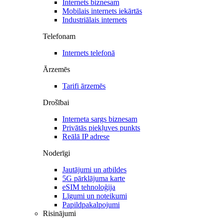
Internets biznesam
Mobilais internets iekārtās
Industriālais internets
Telefonam
Internets telefonā
Ārzemēs
Tarifi ārzemēs
Drošībai
Interneta sargs biznesam
Privātās piekļuves punkts
Reālā IP adrese
Noderīgi
Jautājumi un atbildes
5G pārklājuma karte
eSIM tehnoloģija
Līgumi un noteikumi
Papildpakalpojumi
Risinājumi