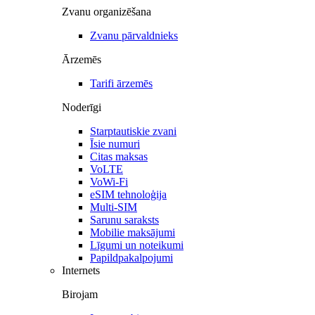
Zvanu organizēšana
Zvanu pārvaldnieks
Ārzemēs
Tarifi ārzemēs
Noderīgi
Starptautiskie zvani
Īsie numuri
Citas maksas
VoLTE
VoWi-Fi
eSIM tehnoloģija
Multi-SIM
Sarunu saraksts
Mobilie maksājumi
Līgumi un noteikumi
Papildpakalpojumi
Internets
Birojam