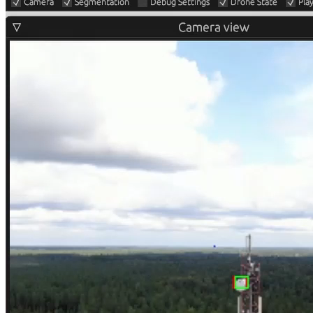
Stacionārie datori
All in one
Monitori
Piederumi
Klaviatūras un peles
Austiņas
Konsoles
Spēles un kontrolieri
Printeri
Lādētāji un adapteri
Atmiņas kartes
Tīkla iekārtas
Datorsomas
Datorkrēsli
Noderīgi
Datoru noma
Viedpulksteņi