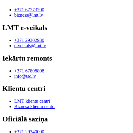
+371 67773700
bizness@lmt.lv
LMT e-veikals
+371 29302930
e-veikals@lmt.lv
Iekārtu remonts
+371 67808808
info@tsc.lv
Klientu centri
LMT klientu centri
Biznesa klientu centri
Oficiālā saziņa
+371 29340000