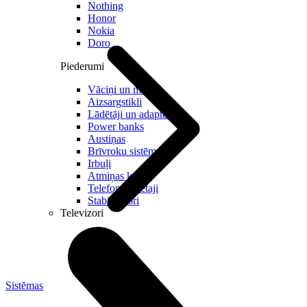
Nothing
Honor
Nokia
Doro
Piederumi
Vāciņi un maciņi
Aizsargstikli
Lādētāji un adapteri
Power banks
Austiņas
Brīvroku sistēmas
Irbuļi
Atmiņas kartes
Telefonu turētaji
Stabilizatori
Televizori
Sistēmas