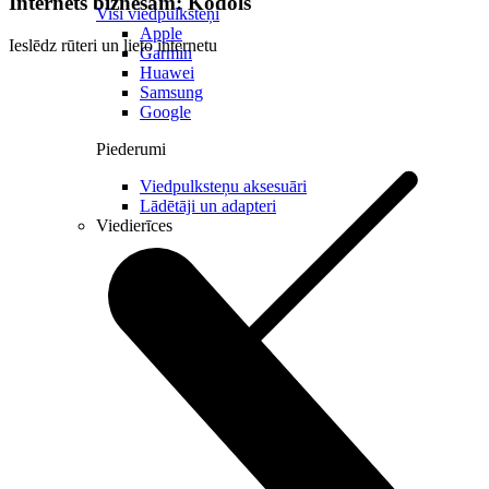
Internets biznesam: Kodols
Visi viedpulksteņi
Apple
Ieslēdz rūteri un lieto internetu
Garmin
Huawei
Samsung
Google
Piederumi
Viedpulksteņu aksesuāri
Lādētāji un adapteri
Viedierīces