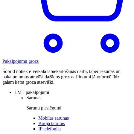
Pakalpojumu grozs
Šobrīd notiek e-veikala labiekārtošanas darbi, tāpēc iekārtas un
pakalpojumus atradīsi dažādos grozos. Pirkumi jānoformē līdz
galam katrā grozā atsevišķi.
LMT pakalpojumi
Sarunas
Sarunu pieslēgumi
Mobilās sarunas
Biroja tālrunis
IP telefonija