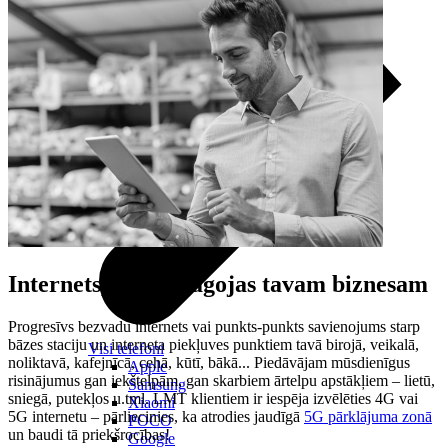
Internets
, kas pielāgojas
tavam biznesam
Progresīvs bezvadu internets vai punkts-punkts savienojums starp
bāzes staciju un interneta piekļuves punktiem tavā birojā, veikalā,
Visi telefoni
noliktavā, kafejnīcā, cehā, kūtī, bākā... Piedāvājam mūsdienīgus
Apple
risinājumus gan iekštelpām, gan skarbiem ārtelpu apstākļiem – lietū,
Samsung
sniegā, putekļos u.tml. LMT klientiem ir iespēja izvēlēties 4G vai
Xiaomi
5G internetu – pārliecinies, ka atrodies jaudīgā
5G pārklājuma zonā
POCO
un baudi tā priekšrocības!
Google