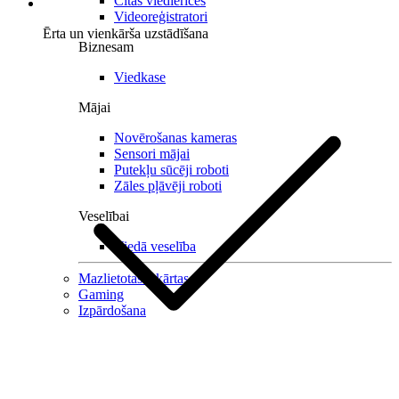
Citas viedierīces
Videoreģistratori
Ērta un vienkārša uzstādīšana
Biznesam
Viedkase
Mājai
Novērošanas kameras
Sensori mājai
Putekļu sūcēji roboti
Zāles pļāvēji roboti
Veselībai
Viedā veselība
Mazlietotas iekārtas
Gaming
Izpārdošana