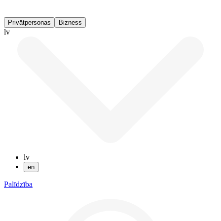
Privātpersonas
Bizness
lv
lv
en
Palīdzība