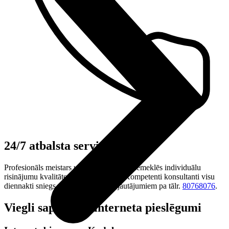
24/7 atbalsta serviss
Profesionāls meistars uzstādīs rūteri un piemeklēs individuālu
risinājumu kvalitātes nodrošināšanai. Kompetenti konsultanti visu
diennakti sniegs atbildes uz taviem jautājumiem pa tālr.
80768076
.
Viegli saprotami
interneta pieslēgumi