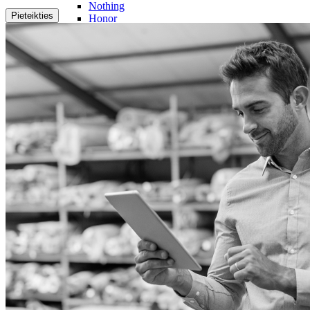
Nothing
Pieteikties
Honor
Nokia
Doro
Piederumi
Vāciņi un maciņi
Aizsargstikli
Lādētāji un adapteri
Power banks
Austiņas
Brīvroku sistēmas
Irbuļi
Atmiņas kartes
Telefonu turētaji
Stabilizatori
Televizori