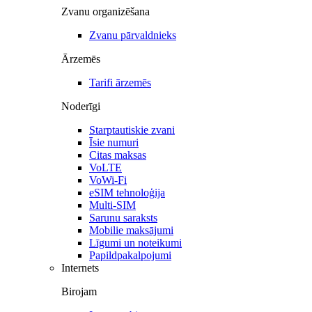
Zvanu organizēšana
Zvanu pārvaldnieks
Ārzemēs
Tarifi ārzemēs
Noderīgi
Starptautiskie zvani
Īsie numuri
Citas maksas
VoLTE
VoWi-Fi
eSIM tehnoloģija
Multi-SIM
Sarunu saraksts
Mobilie maksājumi
Līgumi un noteikumi
Papildpakalpojumi
Internets
Birojam