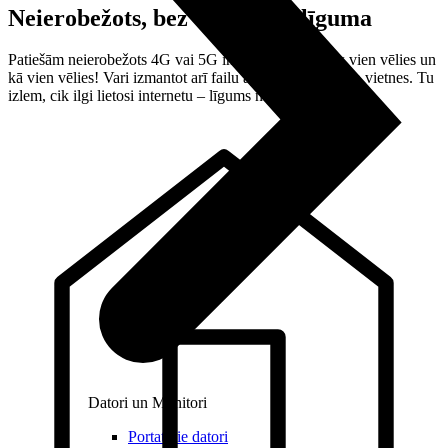
Neierobežots, bez terminēta līguma
Patiešām neierobežots 4G vai 5G internets – lieto, cik vien vēlies un
kā vien vēlies! Vari izmantot arī failu apmaiņas un video vietnes. Tu
izlem, cik ilgi lietosi internetu – līgums nav terminēts.
Datori un Monitori
Portatīvie datori