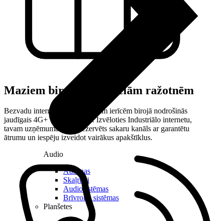
Maziem birojiem un lielām ražotnēm
Bezvadu interneta piekļuvi visām ierīcēm birojā nodrošinās
jaudīgais 4G+ vai 5G rūteris. Izvēloties Industriālo internetu,
tavam uzņēmumam būs rezervēts sakaru kanāls ar garantētu
ātrumu un iespēju izveidot vairākus apakštīklus.
Audio
Austiņas
Skaļruņi
Audiosistēmas
Brīvroku sistēmas
Planšetes