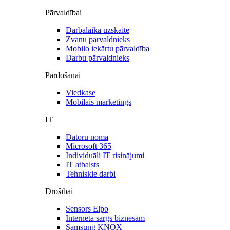
Pārvaldībai
Darbalaika uzskaite
Zvanu pārvaldnieks
Mobilo iekārtu pārvaldība
Darbu pārvaldnieks
Pārdošanai
Viedkase
Mobilais mārketings
IT
Datoru noma
Microsoft 365
Individuāli IT risinājumi
IT atbalsts
Tehniskie darbi
Drošībai
Sensors Elpo
Interneta sargs biznesam
Samsung KNOX