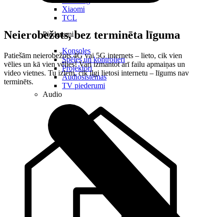
Samsung
Xiaomi
TCL
Neierobežots, bez terminēta līguma
Piederumi
Konsoles
Patiešām neierobežots 4G vai 5G internets – lieto, cik vien
Spēles un kontrolieri
vēlies un kā vien vēlies! Vari izmantot arī failu apmaiņas un
Projektori
video vietnes. Tu izlem, cik ilgi lietosi internetu – līgums nav
Audiosistēmas
terminēts.
TV piederumi
Audio