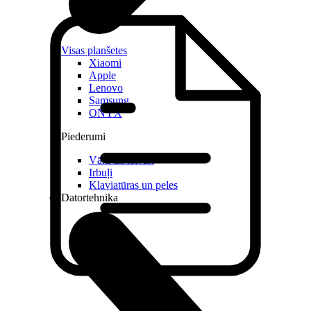
Visas planšetes
Xiaomi
Apple
Lenovo
Samsung
ONYX
Piederumi
Vāki un ietvari
Irbuļi
Klaviatūras un peles
Datortehnika