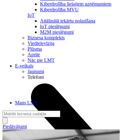
Kiberdrošība lielajiem uzņēmumiem
Kiberdrošība MVU
IoT
Attālinātā iekārtu nolasīšana
IoT pieslēgumi
M2M pieslēgumi
Biznesa komplekts
Viedtelevīzija
Plūsma
Aprite
Nāc pie LMT
E-veikals
Jaunumi
Telefoni
Mans LMT
Piedāvājumi