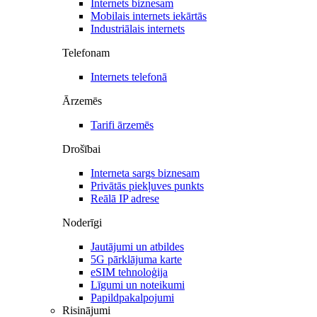
Internets biznesam
Mobilais internets iekārtās
Industriālais internets
Telefonam
Internets telefonā
Ārzemēs
Tarifi ārzemēs
Drošībai
Interneta sargs biznesam
Privātās piekļuves punkts
Reālā IP adrese
Noderīgi
Jautājumi un atbildes
5G pārklājuma karte
eSIM tehnoloģija
Līgumi un noteikumi
Papildpakalpojumi
Risinājumi