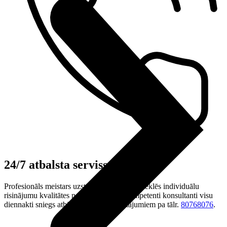
24/7 atbalsta serviss
Profesionāls meistars uzstādīs rūteri un piemeklēs individuālu
risinājumu kvalitātes nodrošināšanai. Kompetenti konsultanti visu
diennakti sniegs atbildes uz taviem jautājumiem pa tālr.
80768076
.