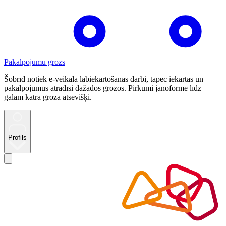
Pakalpojumu grozs
Šobrīd notiek e-veikala labiekārtošanas darbi, tāpēc iekārtas un
pakalpojumus atradīsi dažādos grozos. Pirkumi jānoformē līdz
galam katrā grozā atsevišķi.
Profils