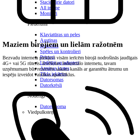
Stacionārie datori
All in one
Monitori
Piederumi
Klaviatūras un peles
Austiņas
Maziem birojiem un lielām ražotnēm
Konsoles
Spēles un kontrolieri
Printeri
Bezvadu interneta piekļuvi visām ierīcēm birojā nodrošinās jaudīgais
Lādētāji un adapteri
4G+ vai 5G rūteris. Izvēloties Industriālo internetu, tavam
Atmiņas kartes
uzņēmumam būs rezervēts sakaru kanāls ar garantētu ātrumu un
Tīkla iekārtas
iespēju izveidot vairākus apakštīklus.
Datorsomas
Datorkrēsli
Noderīgi
Datoru noma
Viedpulksteņi