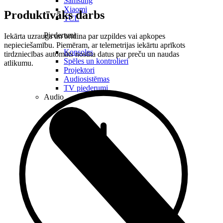
Samsung
Xiaomi
Produktīvāks darbs
TCL
Piederumi
Iekārta uzrauga un brīdina par uzpildes vai apkopes
nepieciešamību. Piemēram, ar telemetrijas iekārtu aprīkots
Konsoles
tirdzniecības automāts nosūta datus par preču un naudas
Spēles un kontrolieri
atlikumu.
Projektori
Audiosistēmas
TV piederumi
Audio