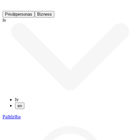
Privātpersonas
Bizness
lv
lv
en
Palīdzība