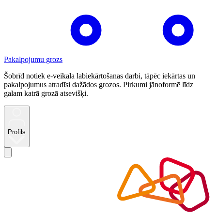
Pakalpojumu grozs
Šobrīd notiek e-veikala labiekārtošanas darbi, tāpēc iekārtas un
pakalpojumus atradīsi dažādos grozos. Pirkumi jānoformē līdz
galam katrā grozā atsevišķi.
Profils