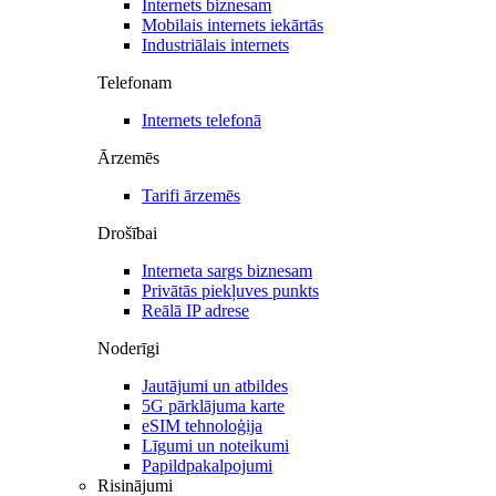
Internets biznesam
Mobilais internets iekārtās
Industriālais internets
Telefonam
Internets telefonā
Ārzemēs
Tarifi ārzemēs
Drošībai
Interneta sargs biznesam
Privātās piekļuves punkts
Reālā IP adrese
Noderīgi
Jautājumi un atbildes
5G pārklājuma karte
eSIM tehnoloģija
Līgumi un noteikumi
Papildpakalpojumi
Risinājumi