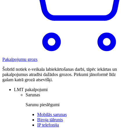
Pakalpojumu grozs
Šobrīd notiek e-veikala labiekārtošanas darbi, tāpēc iekārtas un
pakalpojumus atradīsi dažādos grozos. Pirkumi jānoformē līdz
galam katrā grozā atsevišķi.
LMT pakalpojumi
Sarunas
Sarunu pieslēgumi
Mobilās sarunas
Biroja tālrunis
IP telefonija