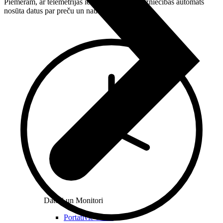
Piemēram, ar telemetrijas iekārtu aprīkots tirdzniecības automāts
nosūta datus par preču un naudas atlikumu.
Datori un Monitori
Portatīvie datori