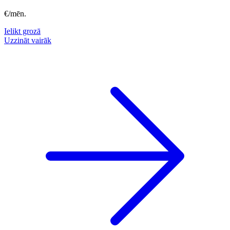
€/mēn.
Ielikt grozā
Uzzināt vairāk