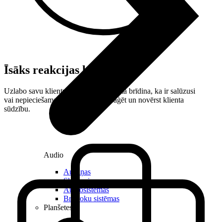
Īsāks reakcijas laiks
Uzlabo savu klientu pieredzi! Ja iekārta brīdina, ka ir salūzusi
vai nepieciešama apkope, tu vari reaģēt un novērst klienta
sūdzību.
Audio
Austiņas
Skaļruņi
Audiosistēmas
Brīvroku sistēmas
Planšetes