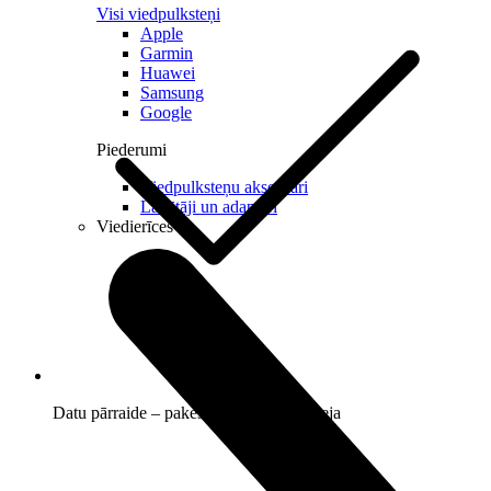
Visi viedpulksteņi
Apple
Garmin
Huawei
Samsung
Google
Piederumi
Viedpulksteņu aksesuāri
Lādētāji un adapteri
Viedierīces
Datu pārraide – pakešdati un iezvanpieeja