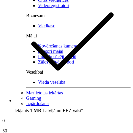
Citas viedierīces
Videoreģistratori
Biznesam
Viedkase
Mājai
Novērošanas kameras
Sensori mājai
Putekļu sūcēji roboti
Zāles pļāvēji roboti
Veselībai
Viedā veselība
Mazlietotas iekārtas
Gaming
Izpārdošana
Iekļauts
1 MB
Latvijā un EEZ valstīs
0
50