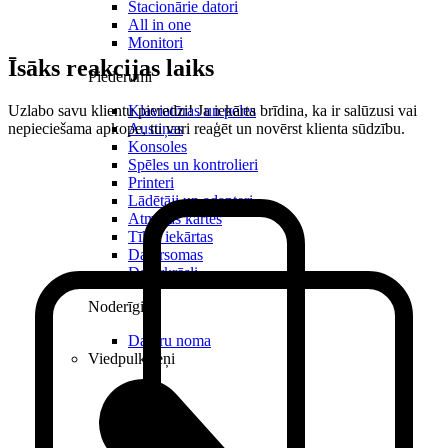
Stacionārie datori
All in one
Monitori
Īsāks reakcijas laiks
Piederumi
Uzlabo savu klientu pieredzi! Ja iekārta brīdina, ka ir salūzusi vai
Klaviatūras un peles
nepieciešama apkope, tu vari reaģēt un novērst klienta sūdzību.
Austiņas
Konsoles
Spēles un kontrolieri
Printeri
Lādētāji un adapteri
Atmiņas kartes
Tīkla iekārtas
Datorsomas
Datorkrēsli
Noderīgi
Datoru noma
Viedpulksteņi