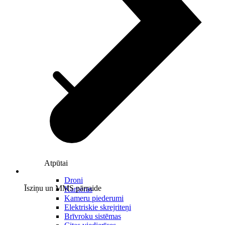
Atpūtai
Droni
Īsziņu un MMS pārraide
Kameras
Kameru piederumi
Elektriskie skrejriteņi
Brīvroku sistēmas