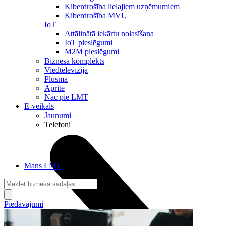
Kiberdrošība lielajiem uzņēmumiem
Kiberdrošība MVU
IoT
Attālinātā iekārtu nolasīšana
IoT pieslēgumi
M2M pieslēgumi
Biznesa komplekts
Viedtelevīzija
Plūsma
Aprite
Nāc pie LMT
E-veikals
Jaunumi
Telefoni
Mans LMT
Piedāvājumi