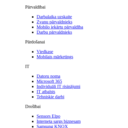
Pārvaldībai
Darbalaika uzskaite
Zvanu pārvaldnieks
Mobilo iekārtu pārvaldība
Darbu pārvaldnieks
Pārdošanai
Viedkase
Mobilais mārketings
IT
Datoru noma
Microsoft 365
Individuāli IT risinājumi
IT atbalsts
Tehniskie darbi
Drošībai
Sensors Elpo
Interneta sargs biznesam
Samsung KNOX