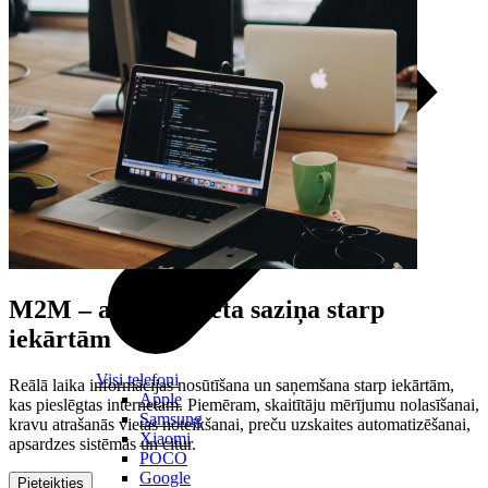
M2M
– automatizēta saziņa starp
iekārtām
Visi telefoni
Reālā laika informācijas nosūtīšana un saņemšana starp iekārtām,
Apple
kas pieslēgtas internetam. Piemēram, skaitītāju mērījumu nolasīšanai,
Samsung
kravu atrašanās vietas noteikšanai, preču uzskaites automatizēšanai,
Xiaomi
apsardzes sistēmās un citur.
POCO
Google
Pieteikties