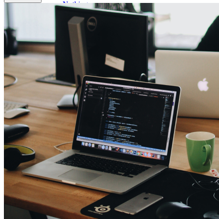
Nothing
Honor
Nokia
Doro
Piederumi
Vāciņi un maciņi
Aizsargstikli
Lādētāji un adapteri
Power banks
Austiņas
Brīvroku sistēmas
Irbuļi
Atmiņas kartes
Telefonu turētaji
Stabilizatori
Televizori