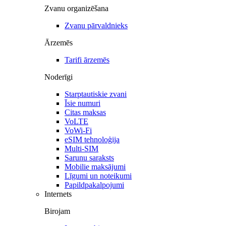
Zvanu organizēšana
Zvanu pārvaldnieks
Ārzemēs
Tarifi ārzemēs
Noderīgi
Starptautiskie zvani
Īsie numuri
Citas maksas
VoLTE
VoWi-Fi
eSIM tehnoloģija
Multi-SIM
Sarunu saraksts
Mobilie maksājumi
Līgumi un noteikumi
Papildpakalpojumi
Internets
Birojam