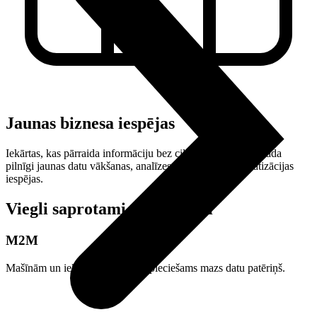
Jaunas biznesa iespējas
Iekārtas, kas pārraida informāciju bez cilvēka līdzdalības, rada
pilnīgi jaunas datu vākšanas, analīzes un procesu automatizācijas
iespējas.
Viegli saprotami
tarifu plāni
M2M
Mašīnām un iekārtām, kurām nepieciešams mazs datu patēriņš.