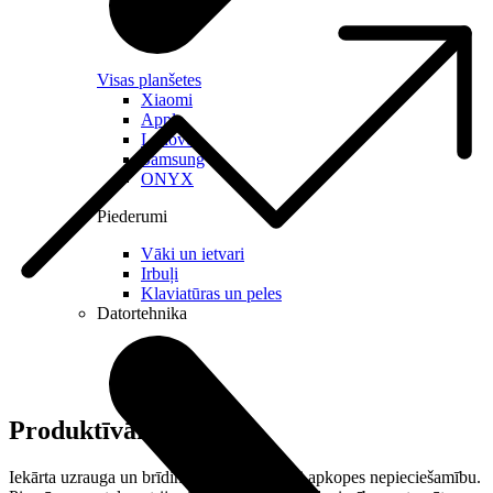
Visas planšetes
Xiaomi
Apple
Lenovo
Samsung
ONYX
Piederumi
Vāki un ietvari
Irbuļi
Klaviatūras un peles
Datortehnika
Produktīvāks darbs
Iekārta uzrauga un brīdina par uzpildes vai apkopes nepieciešamību.