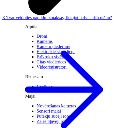
Kā var veidoties papildu izmaksas, lietojot balss tarifu plānu?
Atpūtai
Droni
Kameras
Kameru piederumi
Elektriskie skrejriteņi
Brīvroku sistēmas
Citas viedierīces
Videoreģistratori
Biznesam
Viedkase
Mājai
Novērošanas kameras
Sensori mājai
Putekļu sūcēji roboti
Zāles pļāvēji roboti