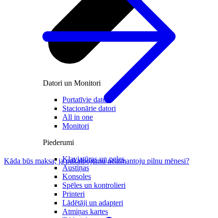
Datori un Monitori
Portatīvie datori
Stacionārie datori
All in one
Monitori
Piederumi
Klaviatūras un peles
Kāda būs maksa, ja pakalpojumu neizmantoju pilnu mēnesi?
Austiņas
Konsoles
Spēles un kontrolieri
Printeri
Lādētāji un adapteri
Atmiņas kartes