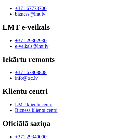
+371 67773700
bizness@lmt.lv
LMT e-veikals
+371 29302930
e-veikals@lmt.lv
Iekārtu remonts
+371 67808808
info@tsc.lv
Klientu centri
LMT klientu centri
Biznesa klientu centri
Oficiālā saziņa
+371 29340000