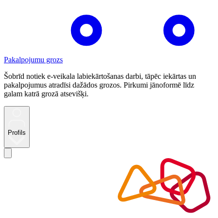
Pakalpojumu grozs
Šobrīd notiek e-veikala labiekārtošanas darbi, tāpēc iekārtas un
pakalpojumus atradīsi dažādos grozos. Pirkumi jānoformē līdz
galam katrā grozā atsevišķi.
Profils