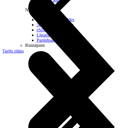
Reālā IP adrese
Noderīgi
Jautājumi un atbildes
5G pārklājuma karte
eSIM tehnoloģija
Līgumi un noteikumi
Papildpakalpojumi
Risinājumi
Tarifu plāns