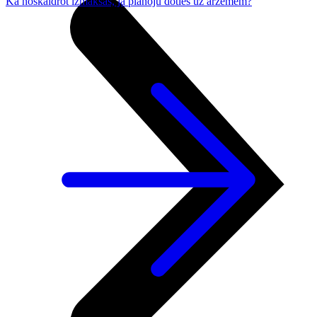
Kā noskaidrot izmaksas, ja plānoju doties uz ārzemēm?