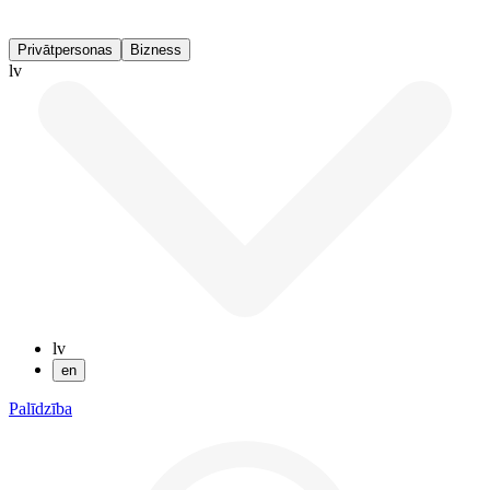
Privātpersonas
Bizness
lv
lv
en
Palīdzība