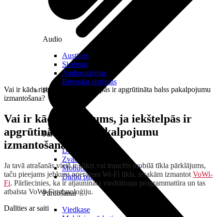
Audio
Austiņas
Skaļruņi
Audiosistēmas
Brīvroku sistēmas
Vai ir kāds risinājums, ja iekštelpās ir apgrūtināta balss pakalpojumu
Planšetes
izmantošana?
Vai ir kāds risinājums, ja iekštelpās ir
apgrūtināta balss pakalpojumu
Pārvaldībai
izmantošana?
Darbalaika uzskaite
Zvanu pārvaldnieks
Ja tavā atrašanās vietā ir slikts vai traucēts mobilā tīkla pārklājums,
Mobilo iekārtu pārvaldība
taču pieejams jebkura operatora Wi-Fi tīkls, iesakām izmantot
VoWi-
Darbu pārvaldnieks
Fi
. Pārliecinies, ka ir atjaunināta viedtālruņa programmatūra un tas
atbalsta VoWi-Fi tehnoloģiju.
Pārdošanai
Dalīties ar saiti
Viedkase