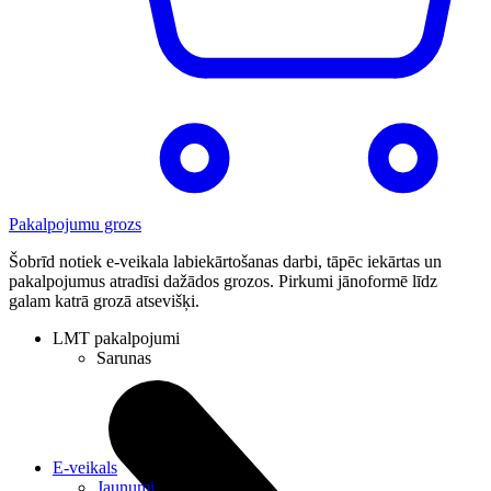
Pakalpojumu grozs
Šobrīd notiek e-veikala labiekārtošanas darbi, tāpēc iekārtas un
pakalpojumus atradīsi dažādos grozos. Pirkumi jānoformē līdz
galam katrā grozā atsevišķi.
LMT pakalpojumi
Sarunas
E-veikals
Jaunumi