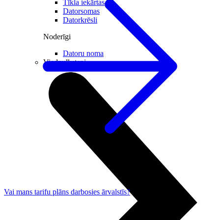
Tīkla iekārtas
Datorsomas
Datorkrēsli
Noderīgi
Datoru noma
Viedpulksteņi
Vai mans tarifu plāns darbosies ārvalstīs?