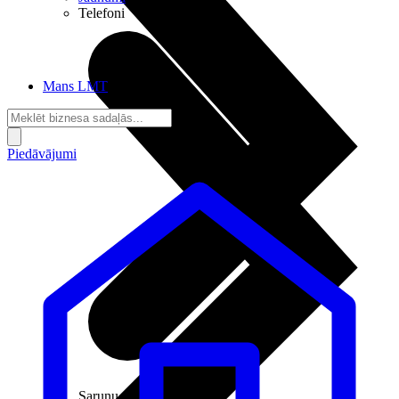
Telefoni
Mans LMT
Piedāvājumi
Sarunu pieslēgumi