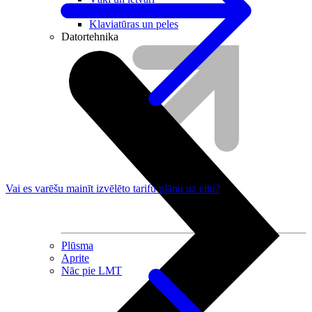
Irbuļi
Klaviatūras un peles
Datortehnika
Vai es varēšu mainīt izvēlēto tarifu plānu uz citu?
Plūsma
Aprite
Nāc pie LMT