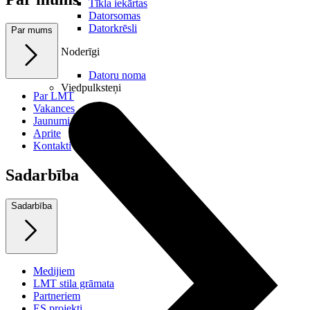
Tīkla iekārtas
Datorsomas
Datorkrēsli
Par mums
Noderīgi
Datoru noma
Viedpulksteņi
Par LMT
Vakances
Jaunumi
Aprite
Kontakti
Sadarbība
Sadarbība
Medijiem
LMT stila grāmata
Partneriem
ES projekti