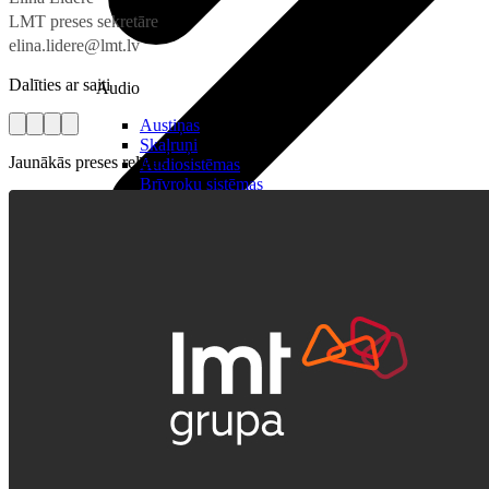
LMT preses sekretāre
elina.lidere@lmt.lv
Dalīties ar saiti
Audio
Austiņas
Skaļruņi
Jaunākās preses relīzes
Audiosistēmas
Brīvroku sistēmas
Planšetes
Pārvaldībai
Darbalaika uzskaite
Zvanu pārvaldnieks
Mobilo iekārtu pārvaldība
Darbu pārvaldnieks
Pārdošanai
Viedkase