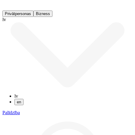
Privātpersonas
Bizness
lv
lv
en
Palīdzība