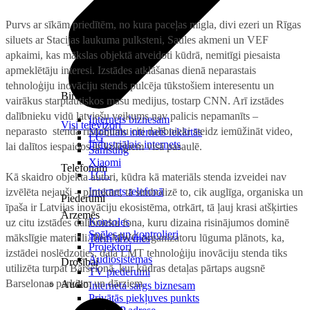
Purvs ar sīkām priedītēm, no kura paceļas migla, divi ezeri un Rīgas
siluets ar Stacijas laukuma pulksteni, Saules akmeni un VEF
apkaimi, kas mākslas objektā atveidoti kūdrā, nemitīgi piesaista
apmeklētāju interesi. Izstādes atklāšanas dienā neparastais
tehnoloģiju inovāciju stends pulcēja tūkstošiem interesentu un
Birojam
vairākus starptautiskos masu medijus, tostarp CNN. Arī izstādes
dalībnieku vidū latviešu veikums nav palicis nepamanīts –
Internets biznesam
Visi televizori
neparasto stenda risinājumu citi dalībnieki steidz iemūžināt video,
Mobilais internets iekārtās
LG
Industriālais internets
lai dalītos iespaidos ar kolēģiem visā pasaulē.
Samsung
Xiaomi
Telefonam
TCL
Kā skaidro objekta autori, kūdra kā materiāls stenda izveidei nav
Internets telefonā
izvēlēta nejauši – pirmkārt, tā simbolizē to, cik auglīga, organiska un
Piederumi
īpaša ir Latvijas inovāciju ekosistēma, otrkārt, tā ļauj krasi atšķirties
Ārzemēs
Konsoles
uz citu izstādes dalībnieku fona, kuru dizaina risinājumos dominē
Spēles un kontrolieri
mākslīgie materiāli. Pēc MWC organizatoru lūguma plānots, ka,
Tarifi ārzemēs
Projektori
izstādei noslēdzoties, daļa LMT tehnoloģiju inovāciju stenda tiks
Audiosistēmas
Drošībai
utilizēta turpat Barselonā, kur kūdras detaļas pārtaps augsnē
TV piederumi
Barselonas parkiem un dārziem.
Audio
Interneta sargs biznesam
Privātās piekļuves punkts