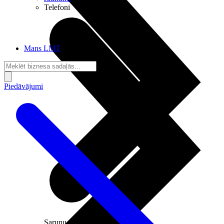
Telefoni
Mans LMT
Piedāvājumi
Sarunu pieslēgumi