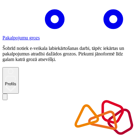
Pakalpojumu grozs
Šobrīd notiek e-veikala labiekārtošanas darbi, tāpēc iekārtas un
pakalpojumus atradīsi dažādos grozos. Pirkumi jānoformē līdz
galam katrā grozā atsevišķi.
Profils