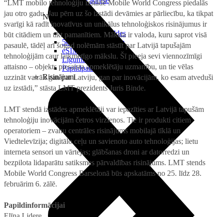
Reālā IP adrese
“LMT mobilo tehnoloģiju izstādē Mobile World Congress piedalās
jau otro gadu. Jau pērn uz šo izstādi devāmies ar pārliecību, ka tikpat
Noderīgi
svarīgi kā radīt inovatīvus un unikālus tehnoloģiskos risinājumus ir
Jautājumi un atbildes
būt citādiem un tikt pamanītiem. Māksla ir valoda, kuru saprot visā
5G pārklājuma karte
pasaulē, tādēļ arī šogad nolēmām stāstīt par Latvijā tapušajām
eSIM tehnoloģija
tehnoloģijām caur laikmetīgo mākslu. Šī pieeja sevi viennozīmīgi
Līgumi un noteikumi
attaisno – objekts piesaista apmeklētāju uzmanību, un tie vēlas
Papildpakalpojumi
Risinājumi
uzzināt vairāk gan par Latviju, gan par inovācijām, ko esam atveduši
uz izstādi,” stāsta LMT prezidents Juris Binde.
LMT stendā izstādes apmeklētāji var iepazīties ar Latvijā tapušām
tehnoloģiju inovācijām četros virzienos. Tie ir produkti citiem
operatoriem – zvanu centrāles risinājums mobilajā tīklā un
Viedtelevīzija; digitālo ceļu un savienoto auto tehnoloģijas; lietu
interneta sensori un vārtejas; glābšanas droni ar datorredzi un
bezpilota lidaparātu satiksmes pārvaldības risinājums. LMT stends
Mobile World Congress Barselonā būs apskatāms no 25. līdz 28.
februārim 6. zālē.
Papildinformācijai
Elīna Lidere