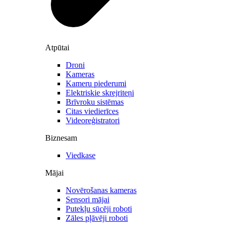
Atpūtai
Droni
Kameras
Kameru piederumi
Elektriskie skrejriteņi
Brīvroku sistēmas
Citas viedierīces
Videoreģistratori
Biznesam
Viedkase
Mājai
Novērošanas kameras
Sensori mājai
Putekļu sūcēji roboti
Zāles pļāvēji roboti