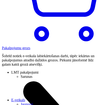
Pakalpojumu grozs
Šobrīd notiek e-veikala labiekārtošanas darbi, tāpēc iekārtas un
pakalpojumus atradīsi dažādos grozos. Pirkumi jānoformē līdz
galam katrā grozā atsevišķi.
LMT pakalpojumi
Sarunas
E-veikals
Jaunumi