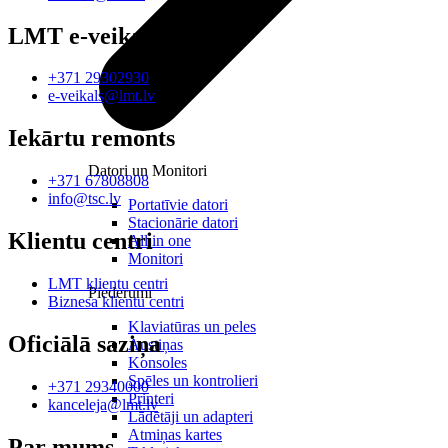
LMT e-veikals
+371 29302930
e-veikals@lmt.lv
Iekārtu remonts
Datori un Monitori
+371 67808808
info@tsc.lv
Portatīvie datori
Stacionārie datori
Klientu centri
All in one
Monitori
LMT klientu centri
Piederumi
Biznesa klientu centri
Klaviatūras un peles
Oficiālā saziņa
Austiņas
Konsoles
Spēles un kontrolieri
+371 29340000
Printeri
kanceleja@lmt.lv
Lādētāji un adapteri
Atmiņas kartes
Par mums