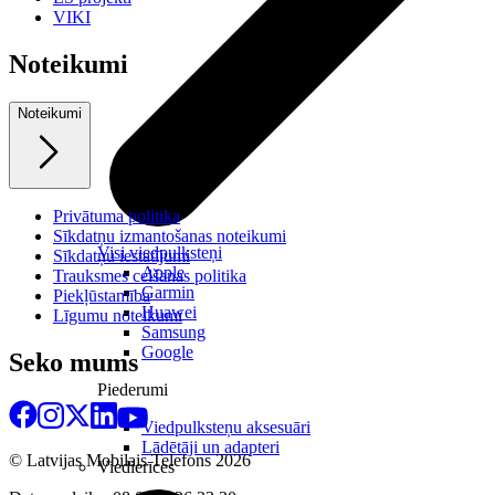
VIKI
Noteikumi
Noteikumi
Privātuma politika
Sīkdatņu izmantošanas noteikumi
Visi viedpulksteņi
Sīkdatņu iestatījumi
Apple
Trauksmes celšanas politika
Garmin
Piekļūstamība
Huawei
Līgumu noteikumi
Samsung
Google
Seko mums
Piederumi
Viedpulksteņu aksesuāri
Lādētāji un adapteri
© Latvijas Mobilais Telefons
2026
Viedierīces