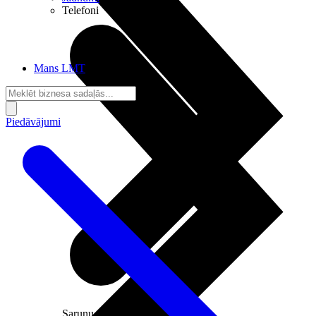
Telefoni
Mans LMT
Piedāvājumi
Sarunu pieslēgumi