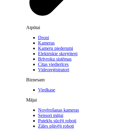
Atpūtai
Droni
Kameras
Kameru piederumi
Elektriskie skrejriteņi
Brīvroku sistēmas
Citas viedierīces
Videoreģistratori
Biznesam
Viedkase
Mājai
Novērošanas kameras
Sensori mājai
Putekļu sūcēji roboti
Zāles pļāvēji roboti