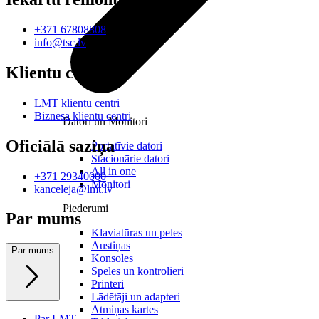
+371 67808808
info@tsc.lv
Klientu centri
LMT klientu centri
Biznesa klientu centri
Datori un Monitori
Oficiālā saziņa
Portatīvie datori
Stacionārie datori
All in one
+371 29340000
Monitori
kanceleja@lmt.lv
Piederumi
Par mums
Klaviatūras un peles
Austiņas
Par mums
Konsoles
Spēles un kontrolieri
Printeri
Lādētāji un adapteri
Atmiņas kartes
Par LMT