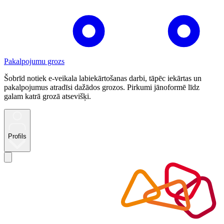
Pakalpojumu grozs
Šobrīd notiek e-veikala labiekārtošanas darbi, tāpēc iekārtas un
pakalpojumus atradīsi dažādos grozos. Pirkumi jānoformē līdz
galam katrā grozā atsevišķi.
Profils