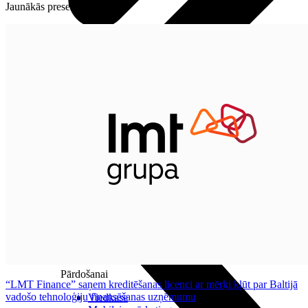
Jaunākās preses relīzes
Audio
Austiņas
Skaļruņi
Audiosistēmas
Brīvroku sistēmas
Planšetes
Pārvaldībai
Darbalaika uzskaite
Zvanu pārvaldnieks
Mobilo iekārtu pārvaldība
Darbu pārvaldnieks
Pārdošanai
“LMT Finance” saņem kreditēšanas licenci ar mērķi kļūt par Baltijā
vadošo tehnoloģiju finansēšanas uzņēmumu
Viedkase