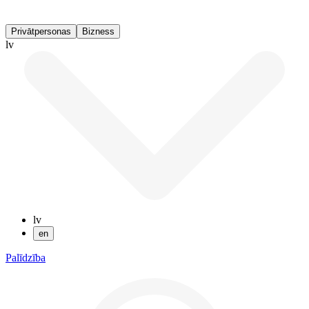
Privātpersonas
Bizness
lv
lv
en
Palīdzība