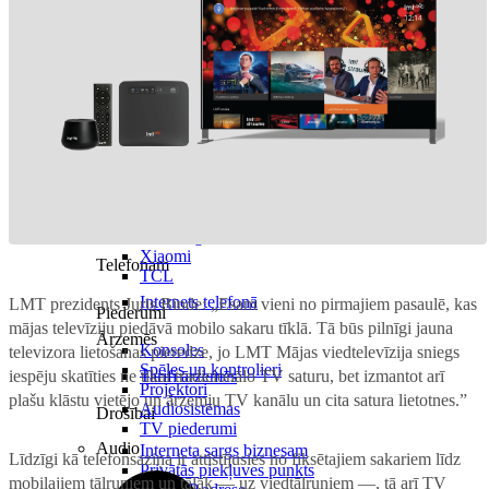
Birojam
Internets biznesam
Visi televizori
Mobilais internets iekārtās
LG
Industriālais internets
Samsung
Xiaomi
Telefonam
TCL
Internets telefonā
LMT prezidents Juris Binde: „Esam vieni no pirmajiem pasaulē, kas
Piederumi
mājas televīziju piedāvā mobilo sakaru tīklā. Tā būs pilnīgi jauna
Ārzemēs
Konsoles
televizora lietošanas pieredze, jo LMT Mājas viedtelevīzija sniegs
Spēles un kontrolieri
iespēju skatīties ne tikai tradicionālo TV saturu, bet izmantot arī
Tarifi ārzemēs
Projektori
plašu klāstu vietējo un ārzemju TV kanālu un cita satura lietotnes.”
Audiosistēmas
Drošībai
TV piederumi
Audio
Interneta sargs biznesam
Līdzīgi kā telefonsaziņa ir attīstījusies no fiksētajiem sakariem līdz
Privātās piekļuves punkts
mobilajiem tālruņiem un tālāk — uz viedtālruņiem —, tā arī TV