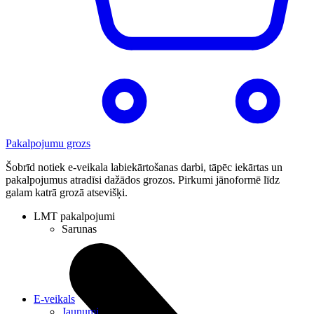
Pakalpojumu grozs
Šobrīd notiek e-veikala labiekārtošanas darbi, tāpēc iekārtas un
pakalpojumus atradīsi dažādos grozos. Pirkumi jānoformē līdz
galam katrā grozā atsevišķi.
LMT pakalpojumi
Sarunas
E-veikals
Jaunumi