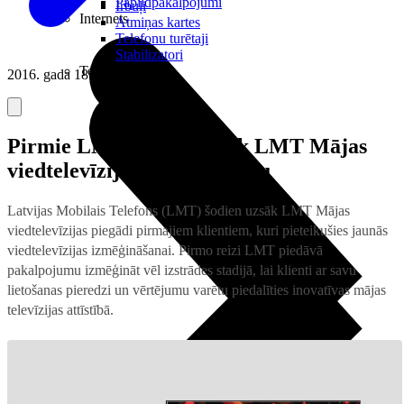
Papildpakalpojumi
Irbuļi
Internets
Atmiņas kartes
Telefonu turētaji
Stabilizatori
Televizori
2016. gada 18. jūlijs
Pirmie LMT klienti uzsāk LMT Mājas
viedtelevīzijas izmēģināšanu
Latvijas Mobilais Telefons (LMT) šodien uzsāk LMT Mājas
viedtelevīzijas piegādi pirmajiem klientiem, kuri pieteikušies jaunās
viedtelevīzijas izmēģināšanai. Pirmo reizi LMT piedāvā
pakalpojumu izmēģināt vēl izstrādes stadijā, lai klienti ar savu
lietošanas pieredzi un vērtējumu varētu piedalīties inovatīvas mājas
televīzijas attīstībā.