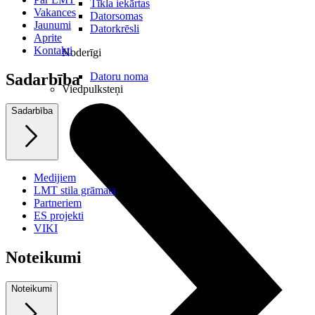
Tīkla iekārtas
Vakances
Datorsomas
Jaunumi
Datorkrēsli
Aprite
Kontakti
Noderīgi
Datoru noma
Sadarbība
Viedpulksteņi
Sadarbība
Medijiem
LMT stila grāmata
Partneriem
ES projekti
VIKI
Noteikumi
Noteikumi