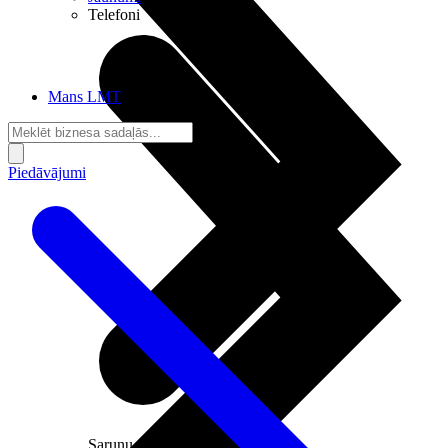
Telefoni
Mans LMT
Piedāvājumi
Sarunu pieslēgumi