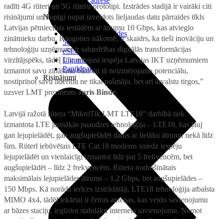
Reālā IP adrese
radīti 4G rūteri un 5G rūteru prototipi. Izstrādes stadijā ir vairāki citi
risinājumi un kopīgi nupat izveidots lieljaudas datu pārraides tīkls
Noderīgi
Latvijas pētniecības iestādēm ar ātrumu 10 Gbps, kas atvieglo
Jautājumi un atbildes
zinātnieku darbu. Raugoties nākotnē, ir skaidrs, ka tieši inovāciju un
5G pārklājuma karte
tehnoloģiju uzņēmumi ir sabiedrības digitālās transformācijas
eSIM tehnoloģija
virzītājspēks, tādēļ šī ir nebijusi iespēja Latvijas IKT uzņēmumiem
Līgumi un noteikumi
Papildpakalpojumi
izmantot savu zināšanu bāzi un tā neizmērojamo potenciālu,
Risinājumi
nostiprinot savu līderību ne tikai pašmāju, bet arī ārvalstu tirgos,”
uzsver LMT prezidents
Juris Binde
.
Latvijā ražotā rūtera “MikroTik LMT LTE18” darbībā tiek
izmantota LTE jaunākās paaudzes tehnoloģija – LTE18, kas ļauj
gan lejupielādēt, gan augšupielādēt datus ar lielāku ātrumu nekā līdz
šim. Rūterī iebūvētais LTE Cat.18 modems sniedz iespēju
lejupielādēt un vienlaicīgi izmantot līdz pat 5 frekvencēm, bet
augšupielādēt – līdz 2 frekvencēm. Rūtera nodrošinātais
maksimālais lejupielādes ātrums – 1.2 Gbps, bet augšupielādes –
150 Mbps. Kā norāda ierīces izstrādātāji, LTE18 tehnoloģija atbalsta
MIMO 4x4, tādēļ iekārtai ir četras antenas, kas veido savienojumu
ar bāzes staciju, iegūstot stabilāku interneta savienojumu. Ņemot