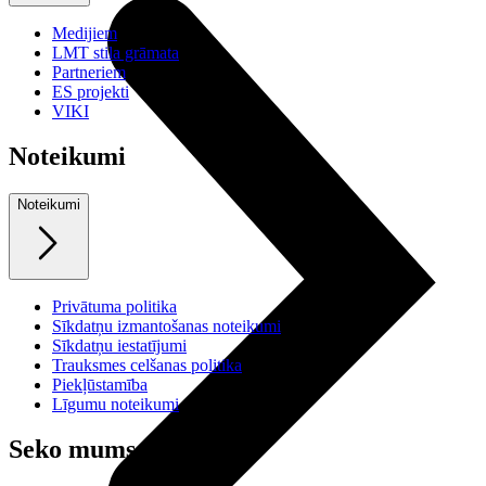
Medijiem
LMT stila grāmata
Partneriem
ES projekti
VIKI
Noteikumi
Noteikumi
Privātuma politika
Sīkdatņu izmantošanas noteikumi
Sīkdatņu iestatījumi
Trauksmes celšanas politika
Piekļūstamība
Līgumu noteikumi
Seko mums