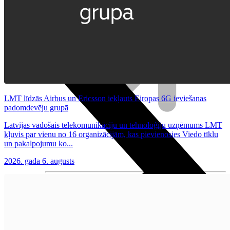
Irbuļi
Klaviatūras un peles
Datortehnika
LMT līdzās Airbus un Ericsson iekļauts Eiropas 6G ieviešanas
padomdevēju grupā
Latvijas vadošais telekomunikāciju un tehnoloģiju uzņēmums LMT
kļuvis par vienu no 16 organizācijām, kas pievienosies Viedo tīklu
un pakalpojumu ko...
2026. gada 6. augusts
Plūsma
Aprite
Nāc pie LMT