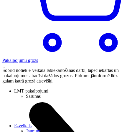
Pakalpojumu grozs
Šobrīd notiek e-veikala labiekārtošanas darbi, tāpēc iekārtas un
pakalpojumus atradīsi dažādos grozos. Pirkumi jānoformē līdz
galam katrā grozā atsevišķi.
LMT pakalpojumi
Sarunas
E-veikals
Jaunumi