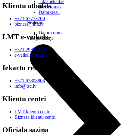
Tīkla iekārtas
Klientu atbalsts
Datorsomas
Datorkrēsli
+371 67773700
Noderīgi
bizness@lmt.lv
Datoru noma
LMT e-veikals
Viedpulksteņi
+371 29302930
e-veikals@lmt.lv
Iekārtu remonts
+371 67808808
info@tsc.lv
Klientu centri
LMT klientu centri
Biznesa klientu centri
Oficiālā saziņa