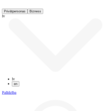
Privātpersonas
Bizness
lv
lv
en
Palīdzība