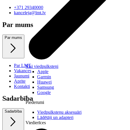
+371 29340000
kanceleja@lmt.lv
Par mums
Par mums
Par LMT
Visi viedpulksteņi
Vakances
Apple
Jaunumi
Garmin
Aprite
Huawei
Kontakti
Samsung
Google
Sadarbība
Piederumi
Sadarbība
Viedpulksteņu aksesuāri
Lādētāji un adapteri
Viedierīces