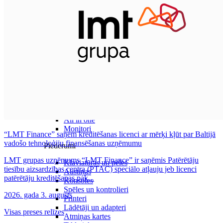
Datori un Monitori
Portatīvie datori
Stacionārie datori
All in one
Monitori
“LMT Finance” saņem kreditēšanas licenci ar mērķi kļūt par Baltijā
vadošo tehnoloģiju finansēšanas uzņēmumu
Piederumi
LMT grupas uzņēmums “LMT Finance” ir saņēmis Patērētāju
Klaviatūras un peles
tiesību aizsardzības centra (PTAC) speciālo atļauju jeb licenci
Austiņas
patērētāju kreditēšanas pak...
Konsoles
Spēles un kontrolieri
2026. gada 3. augusts
Printeri
Lādētāji un adapteri
Visas preses relīzes
Atmiņas kartes