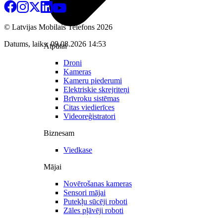
© Latvijas Mobilais Telefons
2026
Datums, laiks: 09.08.2026 14:53
Atpūtai
Droni
Kameras
Kameru piederumi
Elektriskie skrejriteņi
Brīvroku sistēmas
Citas viedierīces
Videoreģistratori
Biznesam
Viedkase
Mājai
Novērošanas kameras
Sensori mājai
Putekļu sūcēji roboti
Zāles pļāvēji roboti