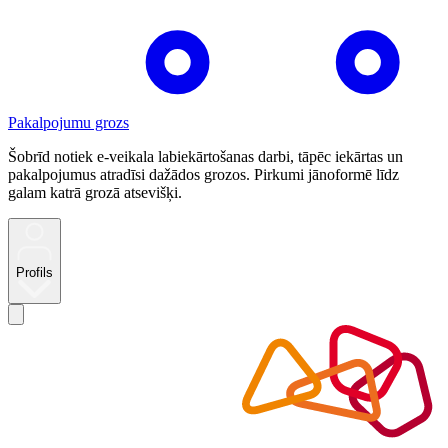
Pakalpojumu grozs
Šobrīd notiek e-veikala labiekārtošanas darbi, tāpēc iekārtas un
pakalpojumus atradīsi dažādos grozos. Pirkumi jānoformē līdz
galam katrā grozā atsevišķi.
Profils