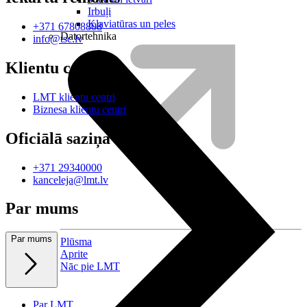
Irbuļi
Klaviatūras un peles
+371 67808808
Datortehnika
info@tsc.lv
Klientu centri
LMT klientu centri
Biznesa klientu centri
Oficiālā saziņa
+371 29340000
kanceleja@lmt.lv
Par mums
Par mums
Plūsma
Aprite
Nāc pie LMT
Par LMT