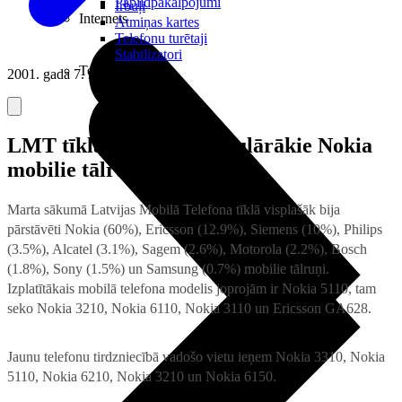
Papildpakalpojumi
Irbuļi
Internets
Atmiņas kartes
Telefonu turētaji
Stabilizatori
Televizori
2001. gada 7. marts
LMT tīklā joprojām populārākie Nokia
mobilie tālruņi
Marta sākumā Latvijas Mobilā Telefona tīklā visplašāk bija
pārstāvēti Nokia (60%), Ericsson (12.9%), Siemens (10%), Philips
(3.5%), Alcatel (3.1%), Sagem (2.6%), Motorola (2.2%), Bosch
(1.8%), Sony (1.5%) un Samsung (0.7%) mobilie tālruņi.
Izplatītākais mobilā telefona modelis joprojām ir Nokia 5110, tam
seko Nokia 3210, Nokia 6110, Nokia 3110 un Ericsson GA628.
Jaunu telefonu tirdzniecībā vadošo vietu ieņem Nokia 3310, Nokia
5110, Nokia 6210, Nokia 3210 un Nokia 6150.