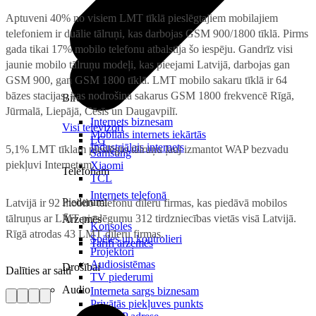
Aptuveni 40% no visiem LMT tīklā pieslēgtajiem mobilajiem
telefoniem ir duālie tālruņi, kas darbojas GSM 900/1800 tīklā. Pirms
gada tikai 17% mobilo telefonu atbalstīja šo iespēju. Gandrīz visi
jaunie mobilo tālruņu modeļi, kas pieejami Latvijā, darbojas gan
GSM 900, gan GSM 1800 tīklā. LMT mobilo sakaru tīklā ir 64
bāzes stacijas, kas nodrošina sakarus GSM 1800 frekvencē Rīgā,
Birojam
Jūrmalā, Liepājā, Cēsīs un Daugavpilī.
Internets biznesam
Visi televizori
Mobilais internets iekārtās
LG
Industriālais internets
5,1% LMT tīklam pieslēgto tālruņu ļauj izmantot WAP bezvadu
Samsung
piekļuvi Internetam.
Xiaomi
Telefonam
TCL
Internets telefonā
Piederumi
Latvijā ir 92 mobilo telefonu dīleru firmas, kas piedāvā mobilos
tālruņus ar LMT pieslēgumu 312 tirdzniecības vietās visā Latvijā.
Ārzemēs
Konsoles
Rīgā atrodas 43 LMT dīleru firmas.
Spēles un kontrolieri
Tarifi ārzemēs
Projektori
Audiosistēmas
Drošībai
Dalīties ar saiti
TV piederumi
Audio
Interneta sargs biznesam
Privātās piekļuves punkts