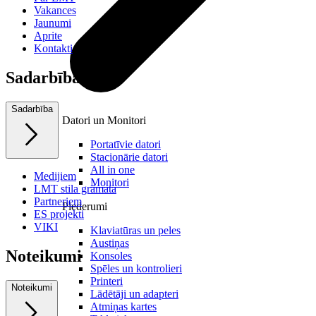
Vakances
Jaunumi
Aprite
Kontakti
Sadarbība
Sadarbība
Datori un Monitori
Portatīvie datori
Stacionārie datori
All in one
Medijiem
Monitori
LMT stila grāmata
Partneriem
Piederumi
ES projekti
VIKI
Klaviatūras un peles
Austiņas
Noteikumi
Konsoles
Spēles un kontrolieri
Printeri
Noteikumi
Lādētāji un adapteri
Atmiņas kartes