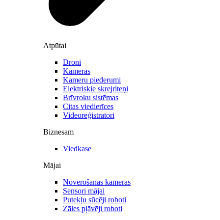
Atpūtai
Droni
Kameras
Kameru piederumi
Elektriskie skrejriteņi
Brīvroku sistēmas
Citas viedierīces
Videoreģistratori
Biznesam
Viedkase
Mājai
Novērošanas kameras
Sensori mājai
Putekļu sūcēji roboti
Zāles pļāvēji roboti