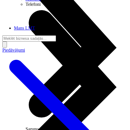
Telefoni
Mans LMT
Piedāvājumi
Sarunu pieslēgumi