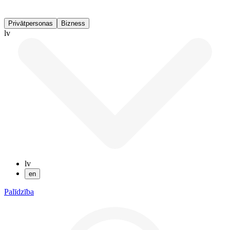
Privātpersonas
Bizness
lv
lv
en
Palīdzība