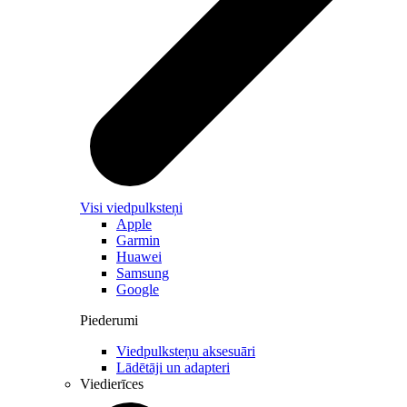
Visi viedpulksteņi
Apple
Garmin
Huawei
Samsung
Google
Piederumi
Viedpulksteņu aksesuāri
Lādētāji un adapteri
Viedierīces