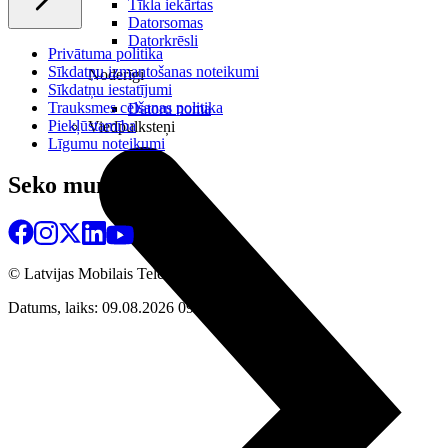
Tīkla iekārtas
Datorsomas
Datorkrēsli
Privātuma politika
Sīkdatņu izmantošanas noteikumi
Noderīgi
Sīkdatņu iestatījumi
Trauksmes celšanas politika
Datoru noma
Piekļūstamība
Viedpulksteņi
Līgumu noteikumi
Seko mums
© Latvijas Mobilais Telefons
2026
Datums, laiks: 09.08.2026 09:15