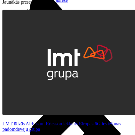
Reālā IP adrese
Jaunākās preses relīzes
Noderīgi
Jautājumi un atbildes
5G pārklājuma karte
eSIM tehnoloģija
Līgumi un noteikumi
Papildpakalpojumi
Risinājumi
LMT līdzās Airbus un Ericsson iekļauts Eiropas 6G ieviešanas
padomdevēju grupā