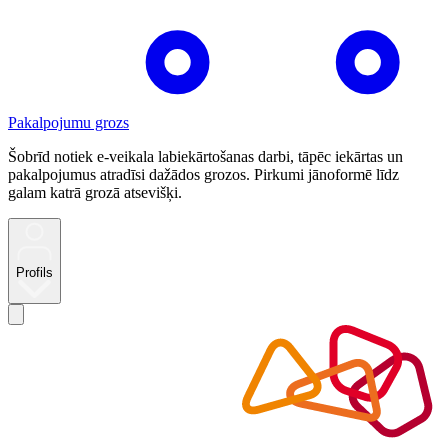
Pakalpojumu grozs
Šobrīd notiek e-veikala labiekārtošanas darbi, tāpēc iekārtas un
pakalpojumus atradīsi dažādos grozos. Pirkumi jānoformē līdz
galam katrā grozā atsevišķi.
Profils