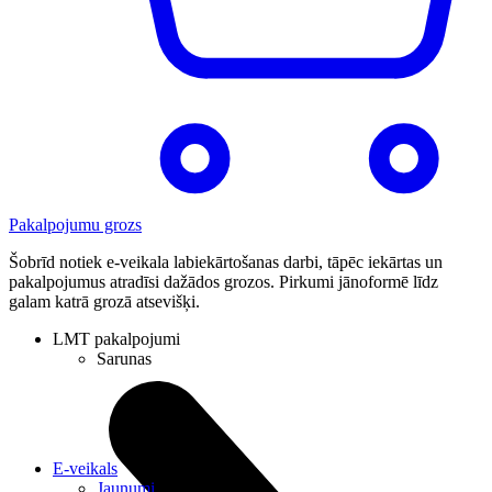
Pakalpojumu grozs
Šobrīd notiek e-veikala labiekārtošanas darbi, tāpēc iekārtas un
pakalpojumus atradīsi dažādos grozos. Pirkumi jānoformē līdz
galam katrā grozā atsevišķi.
LMT pakalpojumi
Sarunas
E-veikals
Jaunumi