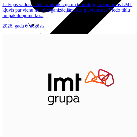
Latvijas vadošais telekomunikāciju un tehnoloģiju uzņēmums LMT
kļuvis par vienu no 16 organizācijām, kas pievienosies Viedo tīklu
un pakalpojumu ko...
Audio
2026. gada 6. augusts
Austiņas
Skaļruņi
Audiosistēmas
Brīvroku sistēmas
Planšetes
Pārvaldībai
Darbalaika uzskaite
Zvanu pārvaldnieks
Mobilo iekārtu pārvaldība
Darbu pārvaldnieks
Pārdošanai
Viedkase