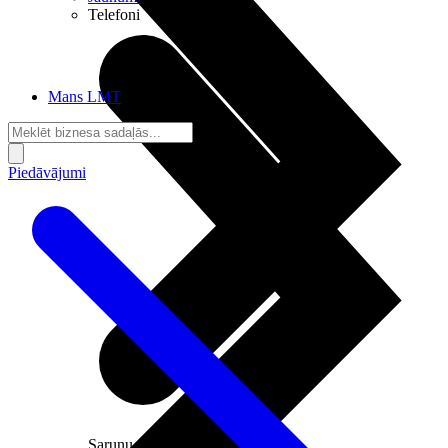
Telefoni
Mans LMT
Piedāvājumi
Sarunu pieslēgumi