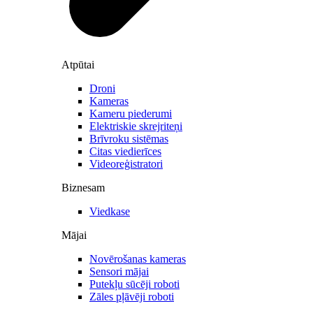
Atpūtai
Droni
Kameras
Kameru piederumi
Elektriskie skrejriteņi
Brīvroku sistēmas
Citas viedierīces
Videoreģistratori
Biznesam
Viedkase
Mājai
Novērošanas kameras
Sensori mājai
Putekļu sūcēji roboti
Zāles pļāvēji roboti