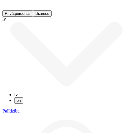
Privātpersonas
Bizness
lv
lv
en
Palīdzība