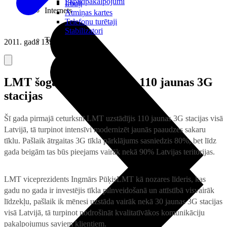
Papildpakalpojumi
Irbuļi
Internets
Atmiņas kartes
Telefonu turētaji
Stabilizatori
Televizori
2011. gada 13. aprīlis
LMT šogad jau uzstādījis 110 jaunas 3G
stacijas
Šī gada pirmajā ceturksnī LMT uzstādījis 110 jaunas 3G stacijas visā
Latvijā, tā turpinot intensīvi modernizēt jaunās paaudzes sakaru
tīklu. Pašlaik ātrgaitas 3G tīkla pārklājums sasniedzis 80%, bet līdz
gada beigām tas būs pieejams vairāk nekā 90% Latvijas teritorijas.
LMT viceprezidents Ingmārs Pūķis
LMT kā nozares līderis, kas
gadu no gada ir investējis tīkla pilnveidošanā un attīstībā visvairāk
līdzekļu, pašlaik ik mēnesi uzstāda vairāk nekā 30 jaunas 3G stacijas
visā Latvijā, tā turpinot nodrošināt kvalitatīvākos komunikāciju
pakalpojumus saviem klientiem.