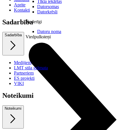
Tīkla iekārtas
Aprite
Datorsomas
Kontakti
Datorkrēsli
Sadarbība
Noderīgi
Datoru noma
Sadarbība
Viedpulksteņi
Medijiem
LMT stila grāmata
Partneriem
ES projekti
VIKI
Noteikumi
Noteikumi