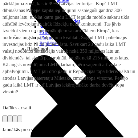
Reālā IP adrese
pārklājuma zonā, kas ir 99% Latvijas teritorijas. Kopš LMT
dibināšanas kopējie kapitālieguldījumi sasnieguši gandrīz 300
Noderīgi
miljonus latu, turklāt katru gadu LMT iegulda mobilo sakaru tīkla
Jautājumi un atbildes
attīstībā ievērojami vairāk līdzekļu nekā konkurenti. Tas ļāvis
5G pārklājuma karte
izveidot vienu no modernākajiem sakaru tīkliem Eiropā, kas
eSIM tehnoloģija
nodrošina augstu pakalpojumu kvalitāti. Šogad LMT palielinājis
Līgumi un noteikumi
Papildpakalpojumi
investīcijas līdz 18 miljoniem latu. Savukārt 20 gadu laikā LMT
Risinājumi
valstij nodokļos samaksājis vairāk nekā 350 miljonus latu un
dividendēs, tai skaitā pastarpināti, vairāk nekā 215 miljonus latus.
Kā augsts novērtējums LMT darbam, pērn saņemti arī virkne
apbalvojumu. LMT jau otro gadu ir Reputācijas topa līderis valstī un
atrodas Latvijas patērētāju Mīlētāko zīmolu topa virsotnē. Pēdējo
gadu laikā LMT ir arī Latvijas iekārojamāko darba devēju topa
virsotnē.
Dalīties ar saiti
Jaunākās preses relīzes