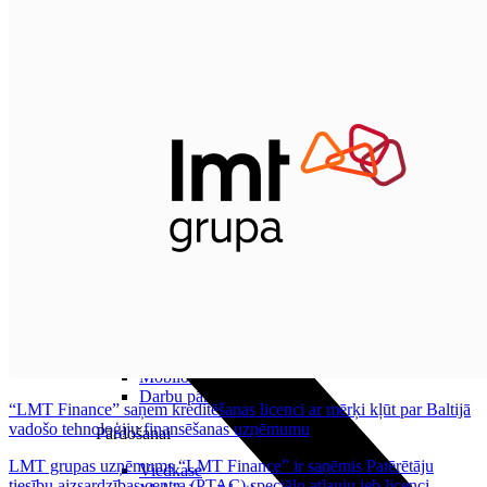
Audio
Austiņas
Skaļruņi
Audiosistēmas
Brīvroku sistēmas
Planšetes
Pārvaldībai
Darbalaika uzskaite
Zvanu pārvaldnieks
Mobilo iekārtu pārvaldība
Darbu pārvaldnieks
“LMT Finance” saņem kreditēšanas licenci ar mērķi kļūt par Baltijā
vadošo tehnoloģiju finansēšanas uzņēmumu
Pārdošanai
LMT grupas uzņēmums “LMT Finance” ir saņēmis Patērētāju
Viedkase
tiesību aizsardzības centra (PTAC) speciālo atļauju jeb licenci