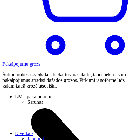
Pakalpojumu grozs
Šobrīd notiek e-veikala labiekārtošanas darbi, tāpēc iekārtas un
pakalpojumus atradīsi dažādos grozos. Pirkumi jānoformē līdz
galam katrā grozā atsevišķi.
LMT pakalpojumi
Sarunas
E-veikals
Jaunumi