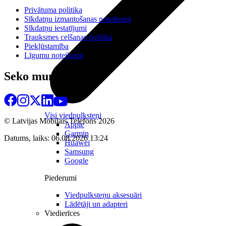
Privātuma politika
Sīkdatņu izmantošanas noteikumi
Sīkdatņu iestatījumi
Trauksmes celšanas politika
Piekļūstamība
Līgumu noteikumi
Seko mums
Visi viedpulksteņi
© Latvijas Mobilais Telefons
2026
Apple
Garmin
Datums, laiks: 06.08.2026 13:24
Huawei
Samsung
Google
Piederumi
Viedpulksteņu aksesuāri
Lādētāji un adapteri
Viedierīces