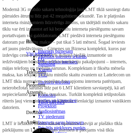
Modernā 3G mobilo sakaru tehnoloģija ļauj LMT tīklā sasniegt datu
pārraides ātrumu līdz pat 42 megabitiem sekundē. Tas ir platjoslas
interneta risinājumiem līdzvērtīgs ātrums, un tādējādi mobilo sakaru
tīklu var ērti izmantot arī kā bezvadu interneta pieslēgumu savam
portatīvajam vai galddatoram. LMT piedāvā interneta pieslēgumu
Birojam
datoram par fiksētu maksu – pat tikai 5 lati mēnesī. Šogad ieviests
arī jauns piedāvājums – Ģimenes un Biznesa komplekti, kuros par
Internets biznesam
Visi televizori
izdevīgu cenu ir apvienoti trīs ikdienā biežāk izmantotie un
Mobilais internets iekārtās
LG
iedzīvotājiem būtiskākie telekomunikāciju pakalpojumi – internets,
Industriālais internets
Samsung
mājas telefons un mobilās sarunas. Komplektam ir fiksēta mēneša
Xiaomi
Telefonam
maksa, kas iekļauj noteiktu minūšu skaitu zvaniem uz Lattelecom un
TCL
LMT tīkla numuriem, noteiktu datu apjomu interneta patēriņam,
Internets telefonā
Piederumi
neierobežotas sarunas līdz pat 6 LMT klientiem savstarpēji, kā arī
Ārzemēs
nepieciešamo gala ierīču izmaksas. Turklāt komplektā ietilpstošais
Konsoles
Spēles un kontrolieri
rūteris ļauj vienu interneta pieslēgumu vienlaicīgi izmantot vairākiem
Tarifi ārzemēs
Projektori
datoriem.
Audiosistēmas
Drošībai
TV piederumi
Audio
Interneta sargs biznesam
LMT ir lielākais mobilo sakaru operators Latvijā ar plašāko tīkla
Privātās piekļuves punkts
pārklājumu un LMT mobilais internets ir pieejams visā tīkla