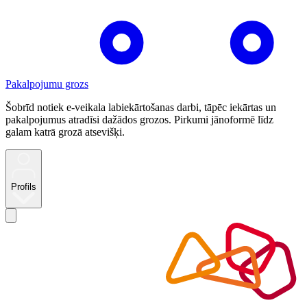
Pakalpojumu grozs
Šobrīd notiek e-veikala labiekārtošanas darbi, tāpēc iekārtas un
pakalpojumus atradīsi dažādos grozos. Pirkumi jānoformē līdz
galam katrā grozā atsevišķi.
Profils