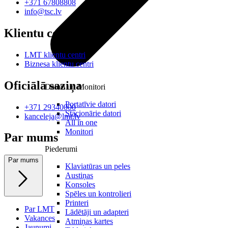
+371 67808808
info@tsc.lv
Klientu centri
LMT klientu centri
Biznesa klientu centri
Oficiālā saziņa
Datori un Monitori
Portatīvie datori
+371 29340000
Stacionārie datori
kanceleja@lmt.lv
All in one
Monitori
Par mums
Piederumi
Par mums
Klaviatūras un peles
Austiņas
Konsoles
Spēles un kontrolieri
Printeri
Par LMT
Lādētāji un adapteri
Vakances
Atmiņas kartes
Jaunumi