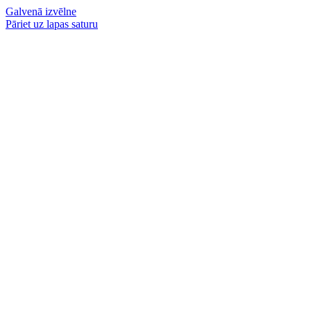
Galvenā izvēlne
Pāriet uz lapas saturu