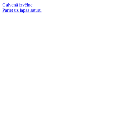
Galvenā izvēlne
Pāriet uz lapas saturu