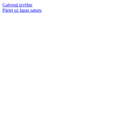
Galvenā izvēlne
Pāriet uz lapas saturu