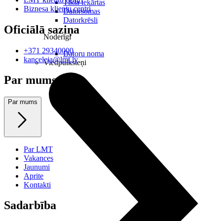
Tīkla iekārtas
Biznesa klientu centri
Datorsomas
Datorkrēsli
Oficiālā saziņa
Noderīgi
+371 29340000
Datoru noma
kanceleja@lmt.lv
Viedpulksteņi
Par mums
Par mums
Par LMT
Vakances
Jaunumi
Aprite
Kontakti
Sadarbība