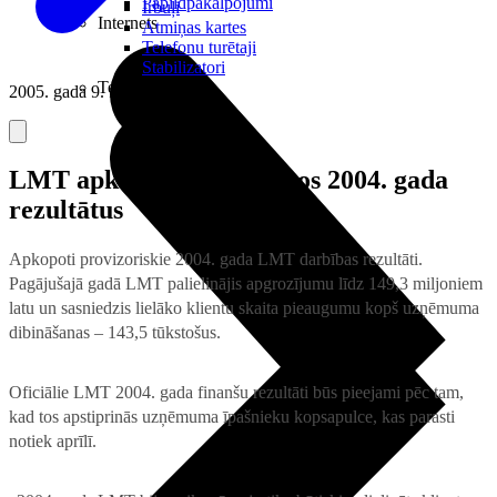
Papildpakalpojumi
Irbuļi
Internets
Atmiņas kartes
Telefonu turētaji
Stabilizatori
Televizori
2005. gada 9. februāris
LMT apkopo provizoriskos 2004. gada
rezultātus
Apkopoti provizoriskie 2004. gada LMT darbības rezultāti.
Pagājušajā gadā LMT palielinājis apgrozījumu līdz 149,3 miljoniem
latu un sasniedzis lielāko klientu skaita pieaugumu kopš uzņēmuma
dibināšanas – 143,5 tūkstošus.
Oficiālie LMT 2004. gada finanšu rezultāti būs pieejami pēc tam,
kad tos apstiprinās uzņēmuma īpašnieku kopsapulce, kas parasti
notiek aprīlī.