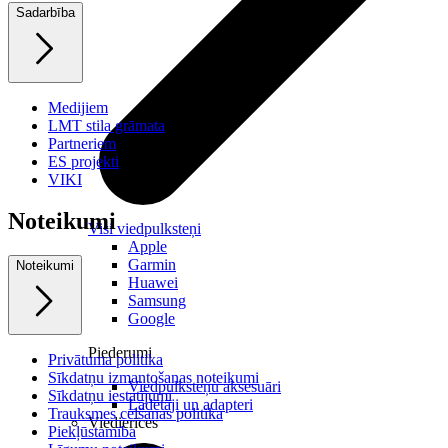
Sadarbība
Medijiem
LMT stila grāmata
Partneriem
ES projekti
VIKI
Noteikumi
Visi viedpulksteņi
Apple
Garmin
Noteikumi
Huawei
Samsung
Google
Piederumi
Privātuma politika
Sīkdatņu izmantošanas noteikumi
Viedpulksteņu aksesuāri
Sīkdatņu iestatījumi
Lādētāji un adapteri
Trauksmes celšanas politika
Viedierīces
Piekļūstamība