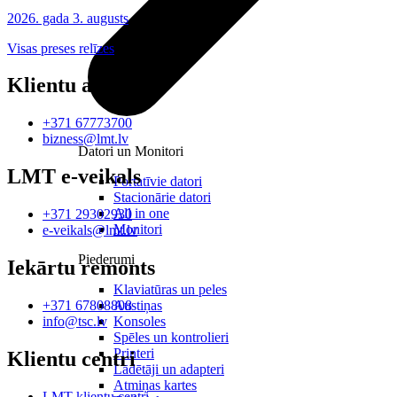
2026. gada 3. augusts
Visas preses relīzes
Klientu atbalsts
+371 67773700
bizness@lmt.lv
Datori un Monitori
LMT e-veikals
Portatīvie datori
Stacionārie datori
All in one
+371 29302930
Monitori
e-veikals@lmt.lv
Piederumi
Iekārtu remonts
Klaviatūras un peles
Austiņas
+371 67808808
Konsoles
info@tsc.lv
Spēles un kontrolieri
Printeri
Klientu centri
Lādētāji un adapteri
Atmiņas kartes
LMT klientu centri