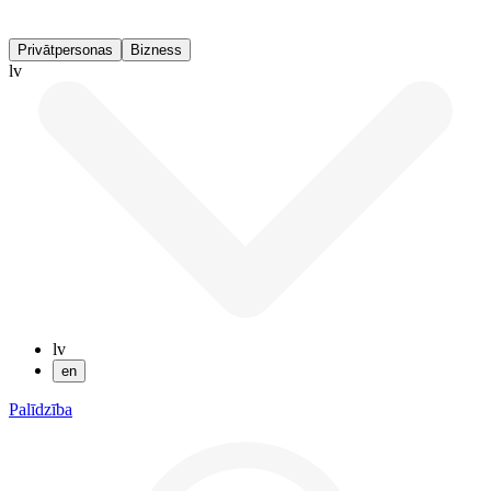
Privātpersonas
Bizness
lv
lv
en
Palīdzība