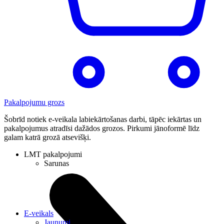
Pakalpojumu grozs
Šobrīd notiek e-veikala labiekārtošanas darbi, tāpēc iekārtas un
pakalpojumus atradīsi dažādos grozos. Pirkumi jānoformē līdz
galam katrā grozā atsevišķi.
LMT pakalpojumi
Sarunas
E-veikals
Jaunumi