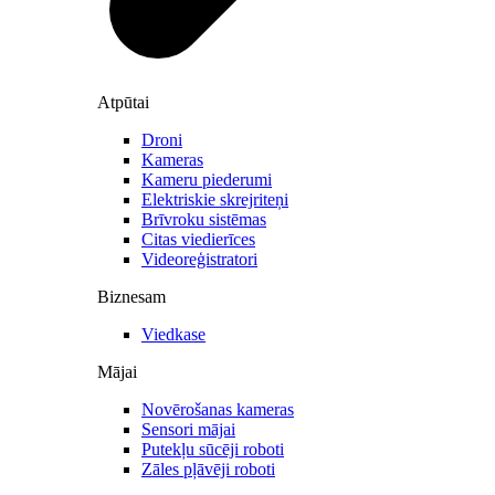
Atpūtai
Droni
Kameras
Kameru piederumi
Elektriskie skrejriteņi
Brīvroku sistēmas
Citas viedierīces
Videoreģistratori
Biznesam
Viedkase
Mājai
Novērošanas kameras
Sensori mājai
Putekļu sūcēji roboti
Zāles pļāvēji roboti