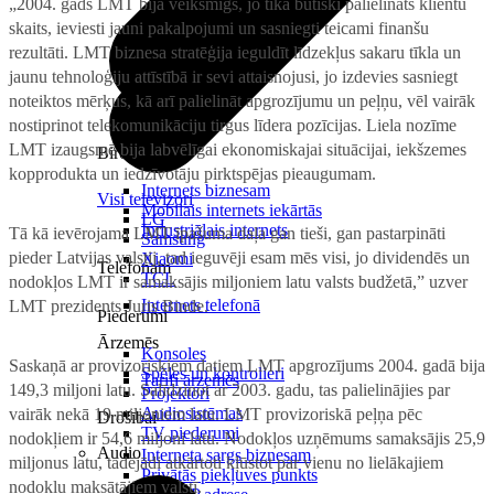
„2004. gads LMT bija veiksmīgs, jo tika būtiski palielināts klientu
skaits, ieviesti jauni pakalpojumi un sasniegti teicami finanšu
rezultāti. LMT biznesa stratēģija ieguldīt līdzekļus sakaru tīkla un
jaunu tehnoloģiju attīstībā ir sevi attaisnojusi, jo izdevies sasniegt
noteiktos mērķus, kā arī palielināt apgrozījumu un peļņu, vēl vairāk
nostiprinot telekomunikāciju tirgus līdera pozīcijas. Liela nozīme
LMT izaugsmē bija labvēlīgai ekonomiskajai situācijai, iekšzemes
Birojam
kopprodukta un iedzīvotāju pirktspējas pieaugumam.
Internets biznesam
Visi televizori
Mobilais internets iekārtās
LG
Industriālais internets
Tā kā ievērojama LMT īpašuma daļa gan tieši, gan pastarpināti
Samsung
pieder Latvijas valstij, tad ieguvēji esam mēs visi, jo dividendēs un
Xiaomi
Telefonam
TCL
nodokļos LMT ir samaksājis miljoniem latu valsts budžetā,” uzver
Internets telefonā
LMT prezidents Juris Binde.
Piederumi
Ārzemēs
Konsoles
Saskaņā ar provizoriskiem datiem LMT apgrozījums 2004. gadā bija
Spēles un kontrolieri
Tarifi ārzemēs
149,3 miljoni latu. Salīdzinot ar 2003. gadu, tas palielinājies par
Projektori
Audiosistēmas
vairāk nekā 19 miljoniem latu. LMT provizoriskā peļņa pēc
Drošībai
TV piederumi
nodokļiem ir 54,6 miljoni latu. Nodokļos uzņēmums samaksājis 25,9
Audio
Interneta sargs biznesam
miljonus latu, tādējādi atkārtoti kļūstot par vienu no lielākajiem
Privātās piekļuves punkts
nodokļu maksātājiem valstī.