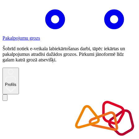
Pakalpojumu grozs
Šobrīd notiek e-veikala labiekārtošanas darbi, tāpēc iekārtas un
pakalpojumus atradīsi dažādos grozos. Pirkumi jānoformē līdz
galam katrā grozā atsevišķi.
Profils