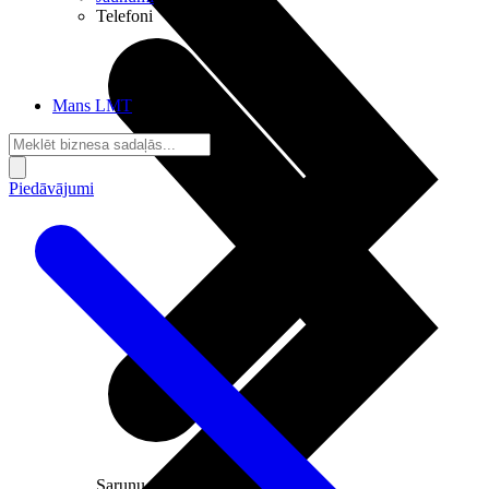
Telefoni
Mans LMT
Piedāvājumi
Sarunu pieslēgumi