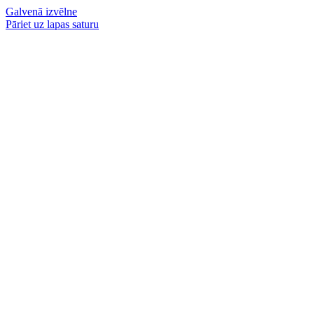
Galvenā izvēlne
Pāriet uz lapas saturu