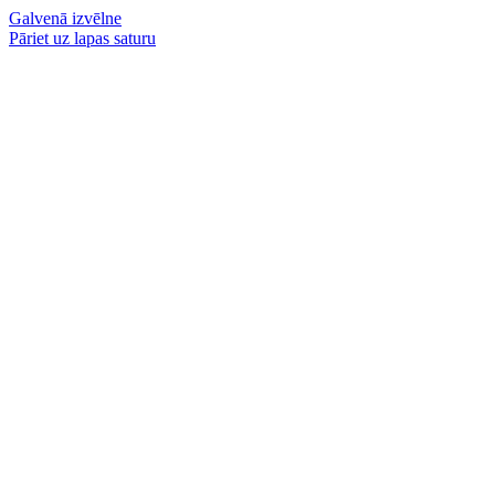
Galvenā izvēlne
Pāriet uz lapas saturu