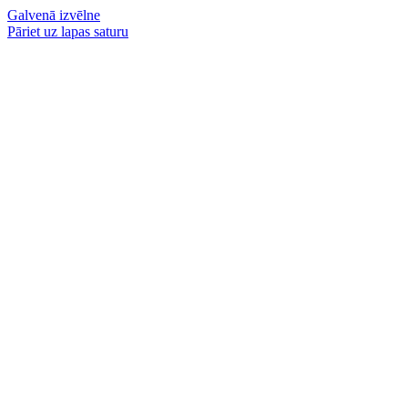
Galvenā izvēlne
Pāriet uz lapas saturu