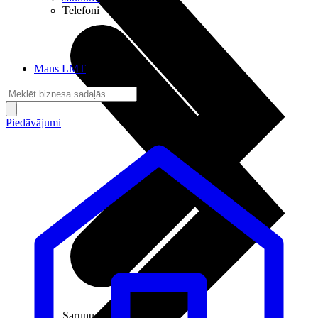
Telefoni
Mans LMT
Piedāvājumi
Sarunu pieslēgumi