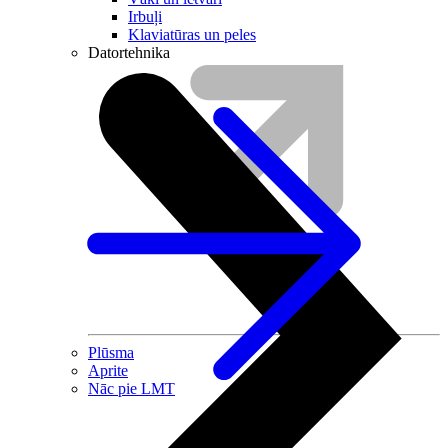
Irbuļi
Klaviatūras un peles
Datortehnika
Plūsma
Aprite
Nāc pie LMT