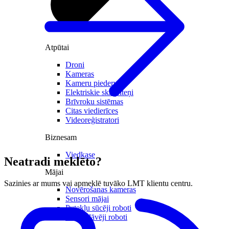
Atpūtai
Droni
Kameras
Kameru piederumi
Elektriskie skrejriteņi
Brīvroku sistēmas
Citas viedierīces
Videoreģistratori
Biznesam
Viedkase
Neatradi meklēto?
Mājai
Sazinies ar mums vai apmeklē tuvāko LMT klientu centru.
Novērošanas kameras
Sensori mājai
Putekļu sūcēji roboti
Zāles pļāvēji roboti