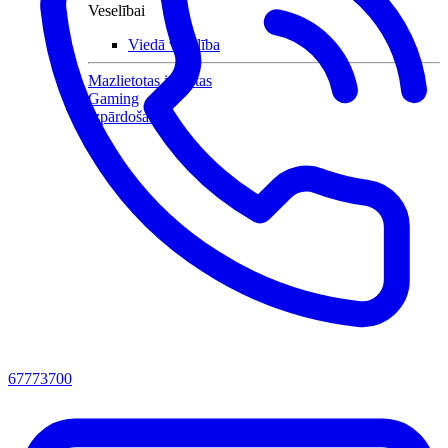
Veselībai
Viedā veselība
Mazlietotas iekārtas
Gaming
Izpārdošana
67773700