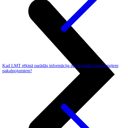
Kad LMT rēķinā parādās informācija par ārvalstīs izmantotajiem
pakalpojumiem?