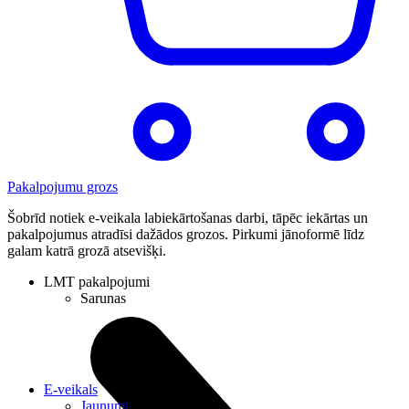
Pakalpojumu grozs
Šobrīd notiek e-veikala labiekārtošanas darbi, tāpēc iekārtas un
pakalpojumus atradīsi dažādos grozos. Pirkumi jānoformē līdz
galam katrā grozā atsevišķi.
LMT pakalpojumi
Sarunas
E-veikals
Jaunumi