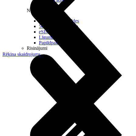
Reālā IP adrese
Noderīgi
Jautājumi un atbildes
5G pārklājuma karte
eSIM tehnoloģija
Līgumi un noteikumi
Papildpakalpojumi
Risinājumi
Rēķina skaidrojums