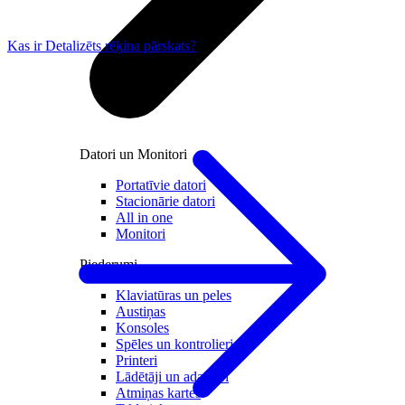
Kas ir Detalizēts rēķina pārskats?
Datori un Monitori
Portatīvie datori
Stacionārie datori
All in one
Monitori
Piederumi
Klaviatūras un peles
Austiņas
Konsoles
Spēles un kontrolieri
Printeri
Lādētāji un adapteri
Atmiņas kartes