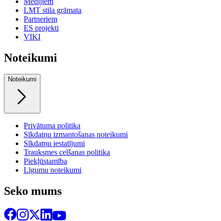
Medijiem
LMT stila grāmata
Partneriem
ES projekti
VIKI
Noteikumi
Noteikumi
Privātuma politika
Sīkdatņu izmantošanas noteikumi
Sīkdatņu iestatījumi
Trauksmes celšanas politika
Piekļūstamība
Līgumu noteikumi
Seko mums