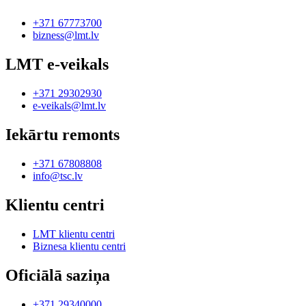
+371 67773700
bizness@lmt.lv
LMT e-veikals
+371 29302930
e-veikals@lmt.lv
Iekārtu remonts
+371 67808808
info@tsc.lv
Klientu centri
LMT klientu centri
Biznesa klientu centri
Oficiālā saziņa
+371 29340000