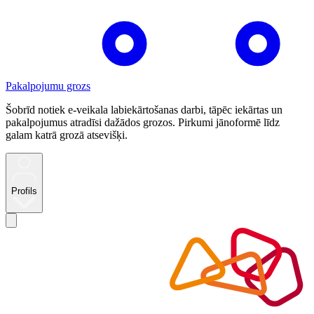
Pakalpojumu grozs
Šobrīd notiek e-veikala labiekārtošanas darbi, tāpēc iekārtas un
pakalpojumus atradīsi dažādos grozos. Pirkumi jānoformē līdz
galam katrā grozā atsevišķi.
Profils