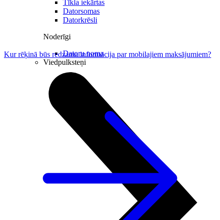
Tīkla iekārtas
Datorsomas
Datorkrēsli
Noderīgi
Datoru noma
Kur rēķinā būs redzama informācija par mobilajiem maksājumiem?
Viedpulksteņi