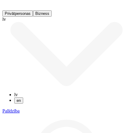
Privātpersonas
Bizness
lv
lv
en
Palīdzība