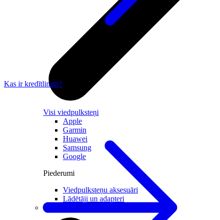
Kas ir kredītlimits?
Visi viedpulksteņi
Apple
Garmin
Huawei
Samsung
Google
Piederumi
Viedpulksteņu aksesuāri
Lādētāji un adapteri
Viedierīces