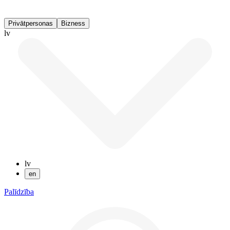
Privātpersonas
Bizness
lv
lv
en
Palīdzība