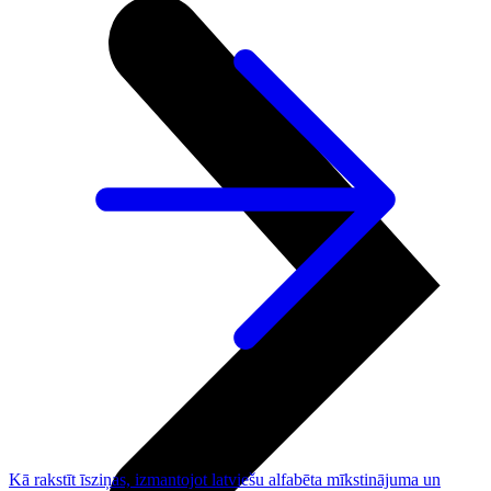
Kā rakstīt īsziņas, izmantojot latviešu alfabēta mīkstinājuma un