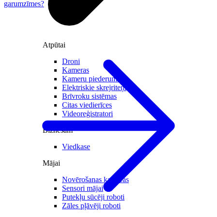
garumzīmes?
Atpūtai
Droni
Kameras
Kameru piederumi
Elektriskie skrejriteņi
Brīvroku sistēmas
Citas viedierīces
Videoreģistratori
Biznesam
Viedkase
Mājai
Novērošanas kameras
Sensori mājai
Putekļu sūcēji roboti
Zāles pļāvēji roboti