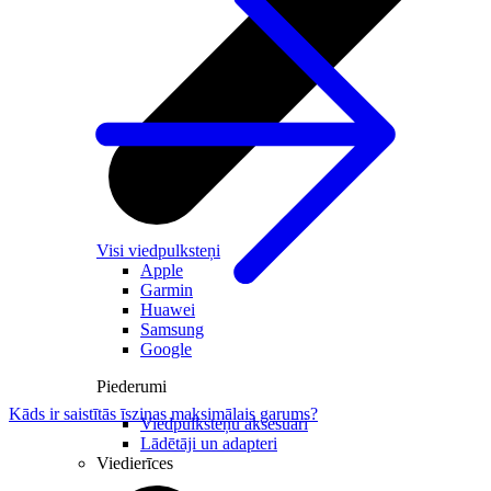
Visi viedpulksteņi
Apple
Garmin
Huawei
Samsung
Google
Piederumi
Kāds ir saistītās īsziņas maksimālais garums?
Viedpulksteņu aksesuāri
Lādētāji un adapteri
Viedierīces