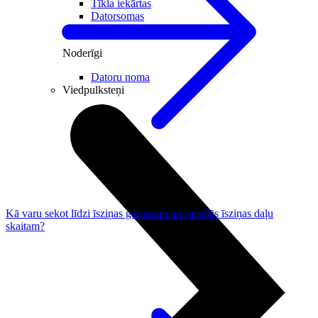
Tīkla iekārtas
Datorsomas
Datorkrēsli
Noderīgi
Datoru noma
Viedpulksteņi
Kā varu sekot līdzi īsziņas garumam un saistītās īsziņas daļu
skaitam?