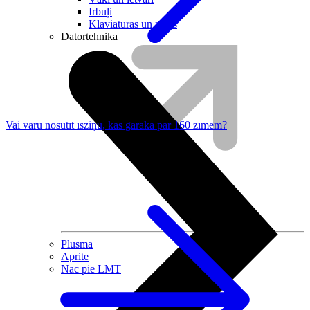
Irbuļi
Klaviatūras un peles
Datortehnika
Vai varu nosūtīt īsziņu, kas garāka par 160 zīmēm?
Plūsma
Aprite
Nāc pie LMT