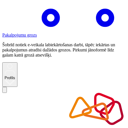
Pakalpojumu grozs
Šobrīd notiek e-veikala labiekārtošanas darbi, tāpēc iekārtas un
pakalpojumus atradīsi dažādos grozos. Pirkumi jānoformē līdz
galam katrā grozā atsevišķi.
Profils