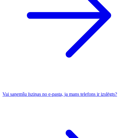
Vai saņemšu īsziņas no e-pasta, ja mans telefons ir izslēgts?