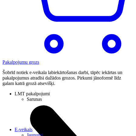
Pakalpojumu grozs
Šobrīd notiek e-veikala labiekārtošanas darbi, tāpēc iekārtas un
pakalpojumus atradīsi dažādos grozos. Pirkumi jānoformē līdz
galam katrā grozā atsevišķi.
LMT pakalpojumi
Sarunas
E-veikals
Jaunumi