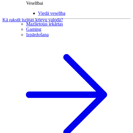
Veselībai
Viedā veselība
Kā rakstīt īsziņas krievu valodā?
Mazlietotas iekārtas
Gaming
Izpārdošana