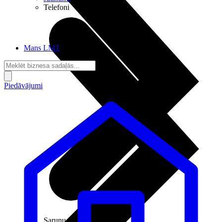
Telefoni
Mans LMT
Piedāvājumi
Sarunu pieslēgumi