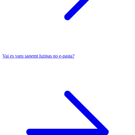
Vai es varu saņemt īsziņas no e-pasta?