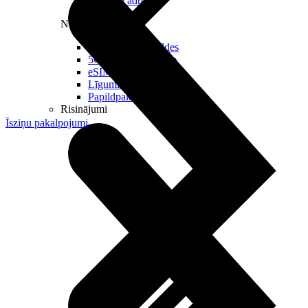
Reālā IP adrese
Noderīgi
Jautājumi un atbildes
5G pārklājuma karte
eSIM tehnoloģija
Līgumi un noteikumi
Papildpakalpojumi
Risinājumi
Īsziņu pakalpojumi