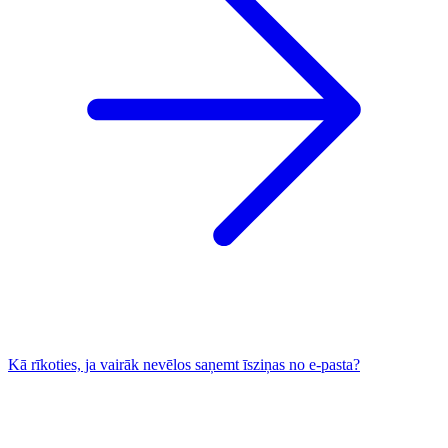
Kā rīkoties, ja vairāk nevēlos saņemt īsziņas no e-pasta?