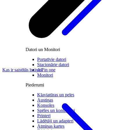
Datori un Monitori
Portatīvie datori
Stacionārie datori
All in one
Kas ir saistītās īsziņas?
Monitori
Piederumi
Klaviatūras un peles
Austiņas
Konsoles
Spēles un kontrolieri
Printeri
Lādētāji un adapteri
Atmiņas kartes