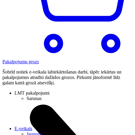
Pakalpojumu grozs
Šobrīd notiek e-veikala labiekārtošanas darbi, tāpēc iekārtas un
pakalpojumus atradīsi dažādos grozos. Pirkumi jānoformē līdz
galam katrā grozā atsevišķi.
LMT pakalpojumi
Sarunas
E-veikals
Jaunumi