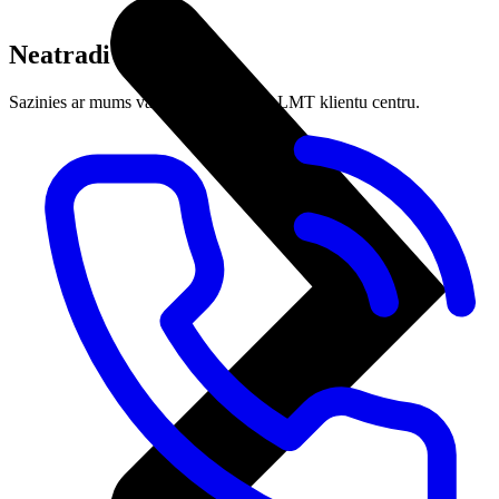
Neatradi meklēto?
Sazinies ar mums vai apmeklē tuvāko LMT klientu centru.