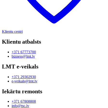
Klientu centri
Klientu atbalsts
+371 67773700
bizness@lmt.lv
LMT e-veikals
+371 29302930
e-veikals@lmt.lv
Iekārtu remonts
+371 67808808
info@tsc.lv