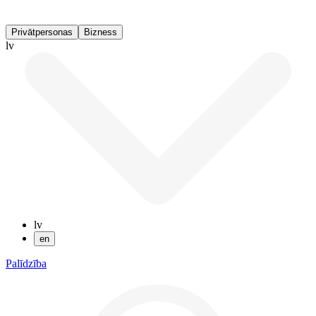
Privātpersonas
Bizness
lv
lv
en
Palīdzība