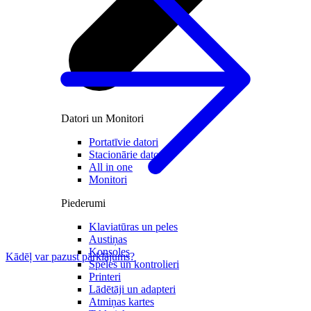
Datori un Monitori
Portatīvie datori
Stacionārie datori
All in one
Monitori
Piederumi
Klaviatūras un peles
Austiņas
Konsoles
Kādēļ var pazust pārklājums?
Spēles un kontrolieri
Printeri
Lādētāji un adapteri
Atmiņas kartes