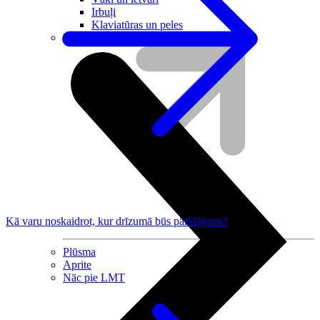
Irbuļi
Klaviatūras un peles
Datortehnika
Kā varu noskaidrot, kur drīzumā būs pārklājums?
Plūsma
Aprite
Nāc pie LMT