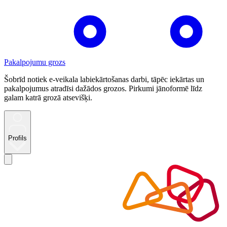
Pakalpojumu grozs
Šobrīd notiek e-veikala labiekārtošanas darbi, tāpēc iekārtas un
pakalpojumus atradīsi dažādos grozos. Pirkumi jānoformē līdz
galam katrā grozā atsevišķi.
Profils