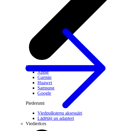
Visi viedpulksteņi
Apple
Garmin
Huawei
Samsung
Google
Piederumi
Viedpulksteņu aksesuāri
Lādētāji un adapteri
Viedierīces