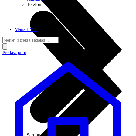
Telefoni
Mans LMT
Piedāvājumi
Sarunu pieslēgumi