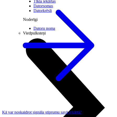
Tīkla iekārtas
Datorsomas
Datorkrēsli
Noderīgi
Datoru noma
Viedpulksteņi
Kā var noskaidrot signāla stiprumu savā iekārtā?