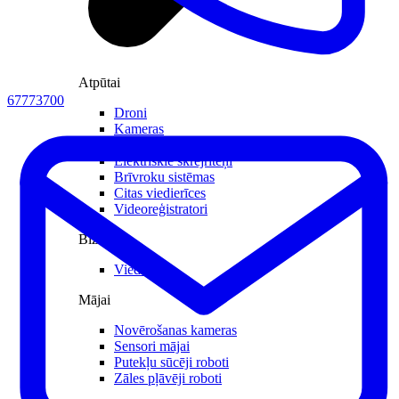
Atpūtai
67773700
Droni
Kameras
Kameru piederumi
Elektriskie skrejriteņi
Brīvroku sistēmas
Citas viedierīces
Videoreģistratori
Biznesam
Viedkase
Mājai
Novērošanas kameras
Sensori mājai
Putekļu sūcēji roboti
Zāles pļāvēji roboti