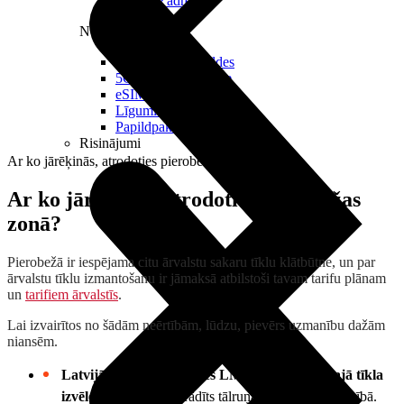
Reālā IP adrese
Noderīgi
Jautājumi un atbildes
5G pārklājuma karte
eSIM tehnoloģija
Līgumi un noteikumi
Papildpakalpojumi
Risinājumi
Ar ko jārēķinās, atrodoties pierobežas zonā?
Ar ko jārēķinās, atrodoties pierobežas
zonā?
Pierobežā ir iespējama citu ārvalstu sakaru tīklu klātbūtne, un par
ārvalstu tīklu izmantošanu ir jāmaksā atbilstoši tavam tarifu plānam
un
tarifiem ārvalstīs
.
Lai izvairītos no šādām neērtībām, lūdzu, pievērs uzmanību dažām
niansēm.
Latvijā iesakām izvēlēties LMT tīklu manuālajā tīkla
izvēles režīmā
, kā norādīts tālruņa lietošanas pamācībā.