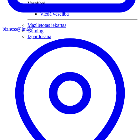
Veselībai
Viedā veselība
Mazlietotas iekārtas
bizness@lmt.lv
Gaming
Izpārdošana