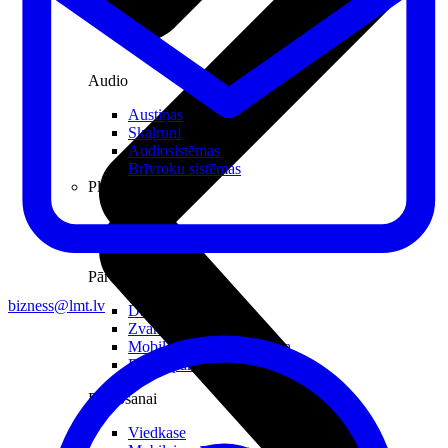
Audio
Austiņas
Skaļruņi
Audiosistēmas
Brīvroku sistēmas
Planšetes
Pārvaldībai
bizness@lmt.lv
Darbalaika uzskaite
Zvanu pārvaldnieks
Mobilo iekārtu pārvaldība
Darbu pārvaldnieks
Pārdošanai
Viedkase