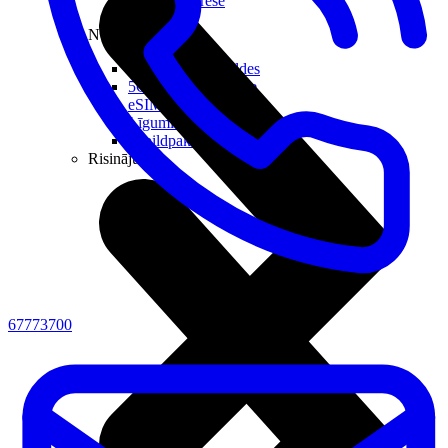
Reālā IP adrese
Noderīgi
Jautājumi un atbildes
5G pārklājuma karte
eSIM tehnoloģija
Līgumi un noteikumi
Papildpakalpojumi
Risinājumi
67773700