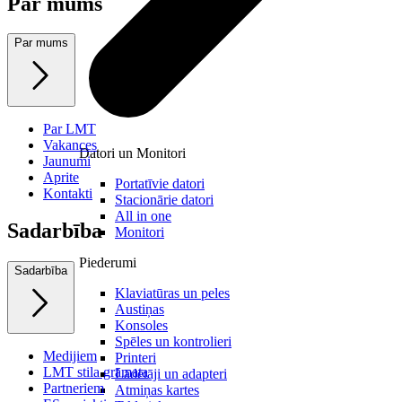
Par mums
Par mums
Par LMT
Vakances
Datori un Monitori
Jaunumi
Aprite
Portatīvie datori
Kontakti
Stacionārie datori
All in one
Sadarbība
Monitori
Piederumi
Sadarbība
Klaviatūras un peles
Austiņas
Konsoles
Spēles un kontrolieri
Medijiem
Printeri
LMT stila grāmata
Lādētāji un adapteri
Partneriem
Atmiņas kartes