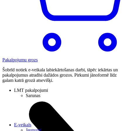
Pakalpojumu grozs
Šobrīd notiek e-veikala labiekārtošanas darbi, tāpēc iekārtas un
pakalpojumus atradīsi dažādos grozos. Pirkumi jānoformē līdz
galam katrā grozā atsevišķi.
LMT pakalpojumi
Sarunas
E-veikals
Jaunumi