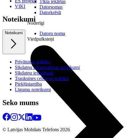
ES projekti
Tīkla iekārtas
VIKI
Datorsomas
Datorkrēsli
Noteikumi
Noderīgi
Noteikumi
Datoru noma
Viedpulksteņi
Privātuma politika
Sīkdatņu izmantošanas noteikumi
Sīkdatņu iestatījumi
Trauksmes celšanas politika
Piekļūstamība
Līgumu noteikumi
Seko mums
© Latvijas Mobilais Telefons
2026