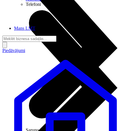
Telefoni
Mans LMT
Piedāvājumi
Sarunu pieslēgumi