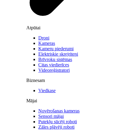
Atpūtai
Droni
Kameras
Kameru piederumi
Elektriskie skrejriteņi
Brīvroku sistēmas
Citas viedierīces
Videoreģistratori
Biznesam
Viedkase
Mājai
Novērošanas kameras
Sensori mājai
Putekļu sūcēji roboti
Zāles pļāvēji roboti