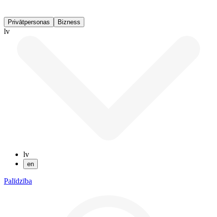
Privātpersonas
Bizness
lv
lv
en
Palīdzība