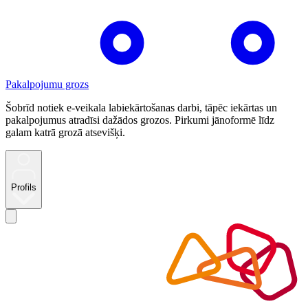
Pakalpojumu grozs
Šobrīd notiek e-veikala labiekārtošanas darbi, tāpēc iekārtas un
pakalpojumus atradīsi dažādos grozos. Pirkumi jānoformē līdz
galam katrā grozā atsevišķi.
Profils