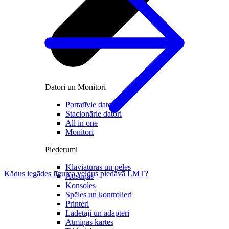
Datori un Monitori
Portatīvie datori
Stacionārie datori
All in one
Monitori
Piederumi
Klaviatūras un peles
Kādus iegādes līguma veidus piedāvā LMT?
Austiņas
Konsoles
Spēles un kontrolieri
Printeri
Lādētāji un adapteri
Atmiņas kartes