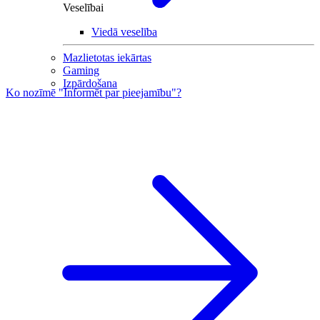
Veselībai
Viedā veselība
Mazlietotas iekārtas
Gaming
Izpārdošana
Ko nozīmē "Informēt par pieejamību"?