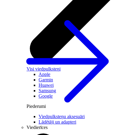
Visi viedpulksteņi
Apple
Garmin
Huawei
Samsung
Google
Piederumi
Viedpulksteņu aksesuāri
Lādētāji un adapteri
Viedierīces