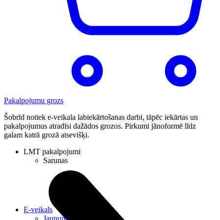
Pakalpojumu grozs
Šobrīd notiek e-veikala labiekārtošanas darbi, tāpēc iekārtas un
pakalpojumus atradīsi dažādos grozos. Pirkumi jānoformē līdz
galam katrā grozā atsevišķi.
LMT pakalpojumi
Sarunas
E-veikals
Jaunumi