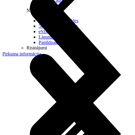
Reālā IP adrese
Noderīgi
Jautājumi un atbildes
5G pārklājuma karte
eSIM tehnoloģija
Līgumi un noteikumi
Papildpakalpojumi
Risinājumi
Pirkuma informācija