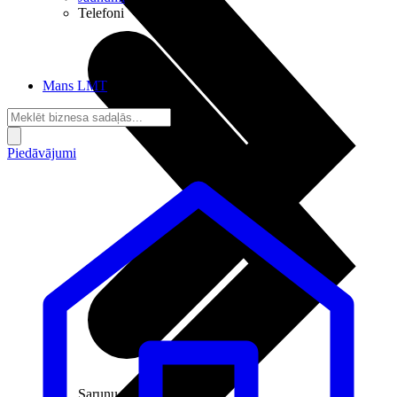
Telefoni
Mans LMT
Piedāvājumi
Sarunu pieslēgumi