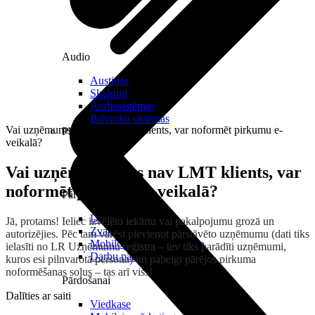
Audio
Austiņas
Skaļruņi
Audiosistēmas
Brīvroku sistēmas
Vai uzņēmums, kas nav LMT klients, var noformēt pirkumu e-
Planšetes
veikalā?
Vai uzņēmums, kas nav LMT klients, var
noformēt pirkumu e-veikalā?
Pārvaldībai
Darbalaika uzskaite
Jā, protams! Ieliec izvēlēto iekārtu vai pakalpojumu grozā un
Zvanu pārvaldnieks
autorizējies. Pēc tam varēsi pievienot pārstāvēto uzņēmumu (dati tiks
Mobilo iekārtu pārvaldība
ielasīti no LR Uzņēmumu reģistra – tev tiks parādīti uzņēmumi,
Darbu pārvaldnieks
kuros esi pilnvarotā persona) un pabeigt pārējos pirkuma
noformēšanas soļus – tas arī viss!
Pārdošanai
Dalīties ar saiti
Viedkase