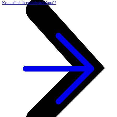
Ko nozīmē “iepriekšpārdošana”?