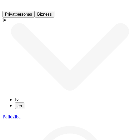
Privātpersonas
Bizness
lv
lv
en
Palīdzība