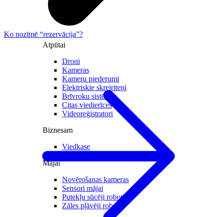
Ko nozīmē “rezervācija”?
Atpūtai
Droni
Kameras
Kameru piederumi
Elektriskie skrejriteņi
Brīvroku sistēmas
Citas viedierīces
Videoreģistratori
Biznesam
Viedkase
Mājai
Novērošanas kameras
Sensori mājai
Putekļu sūcēji roboti
Zāles pļāvēji roboti