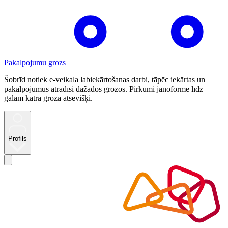
Pakalpojumu grozs
Šobrīd notiek e-veikala labiekārtošanas darbi, tāpēc iekārtas un
pakalpojumus atradīsi dažādos grozos. Pirkumi jānoformē līdz
galam katrā grozā atsevišķi.
Profils