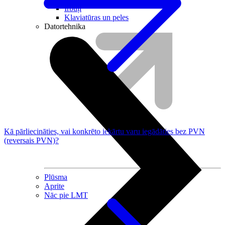
Irbuļi
Klaviatūras un peles
Datortehnika
Kā pārliecināties, vai konkrēto iekārtu varu iegādāties bez PVN
(reversais PVN)?
Plūsma
Aprite
Nāc pie LMT