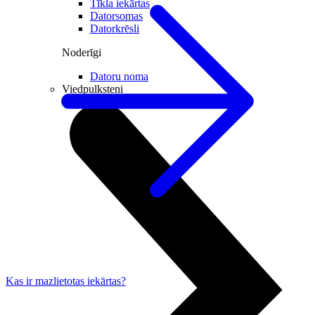
Tīkla iekārtas
Datorsomas
Datorkrēsli
Noderīgi
Datoru noma
Viedpulksteņi
Kas ir mazlietotas iekārtas?