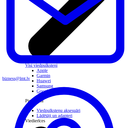
Visi viedpulksteņi
Apple
Garmin
bizness@lmt.lv
Huawei
Samsung
Google
Piederumi
Viedpulksteņu aksesuāri
Lādētāji un adapteri
Viedierīces