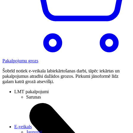
Pakalpojumu grozs
Šobrīd notiek e-veikala labiekārtošanas darbi, tāpēc iekārtas un
pakalpojumus atradīsi dažādos grozos. Pirkumi jānoformē līdz
galam katrā grozā atsevišķi.
LMT pakalpojumi
Sarunas
E-veikals
Jaunumi