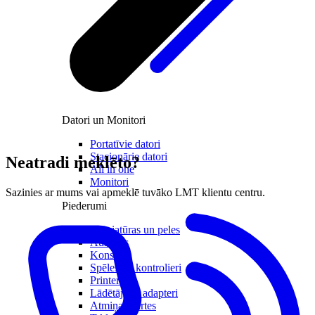
Datori un Monitori
Portatīvie datori
Stacionārie datori
Neatradi meklēto?
All in one
Monitori
Sazinies ar mums vai apmeklē tuvāko LMT klientu centru.
Piederumi
Klaviatūras un peles
Austiņas
Konsoles
Spēles un kontrolieri
Printeri
Lādētāji un adapteri
Atmiņas kartes