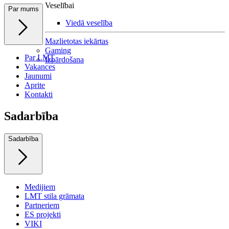
Veselībai
Par mums
Viedā veselība
Mazlietotas iekārtas
Gaming
Par LMT
Izpārdošana
Vakances
Jaunumi
Aprite
Kontakti
Sadarbība
Sadarbība
Medijiem
LMT stila grāmata
Partneriem
ES projekti
VIKI