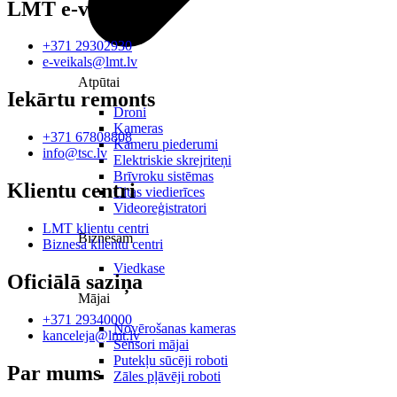
LMT e-veikals
+371 29302930
e-veikals@lmt.lv
Atpūtai
Iekārtu remonts
Droni
Kameras
+371 67808808
Kameru piederumi
info@tsc.lv
Elektriskie skrejriteņi
Brīvroku sistēmas
Klientu centri
Citas viedierīces
Videoreģistratori
LMT klientu centri
Biznesam
Biznesa klientu centri
Viedkase
Oficiālā saziņa
Mājai
+371 29340000
Novērošanas kameras
kanceleja@lmt.lv
Sensori mājai
Putekļu sūcēji roboti
Par mums
Zāles pļāvēji roboti