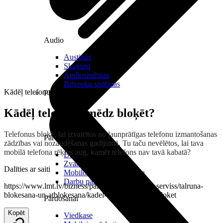
Audio
Austiņas
Skaļruņi
Audiosistēmas
Brīvroku sistēmas
Kādēļ telefonus mēdz bloķēt?
Planšetes
Kādēļ telefonus mēdz bloķēt?
Telefonus bloķē, lai izvairītos no ļaunprātīgas telefonu izmantošanas
Pārvaldībai
zādzības vai nozaudēšanas gadījumā. Tu taču nevēlētos, lai tava
mobilā telefona rēķins aug, kamēr telefons nav tavā kabatā?
Darbalaika uzskaite
Zvanu pārvaldnieks
Dalīties ar saiti
Mobilo iekārtu pārvaldība
Darbu pārvaldnieks
https://www.lmt.lv/bizness/palidziba/iekartas-un-serviss/talruna-
blokesana-un-atblokesana/kadel-telefonus-medz-bloket
Pārdošanai
Kopēt
Viedkase