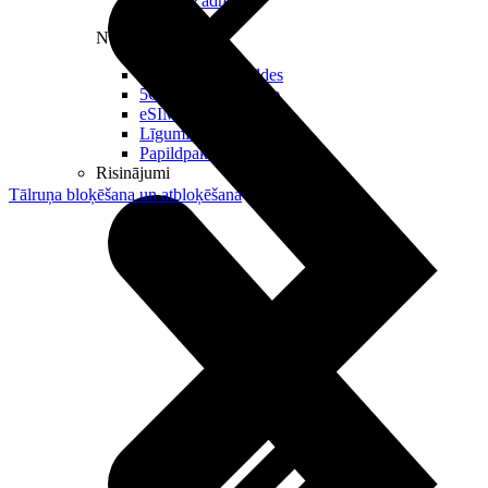
Reālā IP adrese
Noderīgi
Jautājumi un atbildes
5G pārklājuma karte
eSIM tehnoloģija
Līgumi un noteikumi
Papildpakalpojumi
Risinājumi
Tālruņa bloķēšana un atbloķēšana