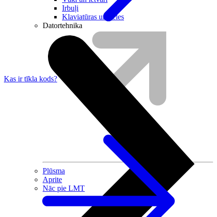
Irbuļi
Klaviatūras un peles
Datortehnika
Kas ir tīkla kods?
Plūsma
Aprite
Nāc pie LMT