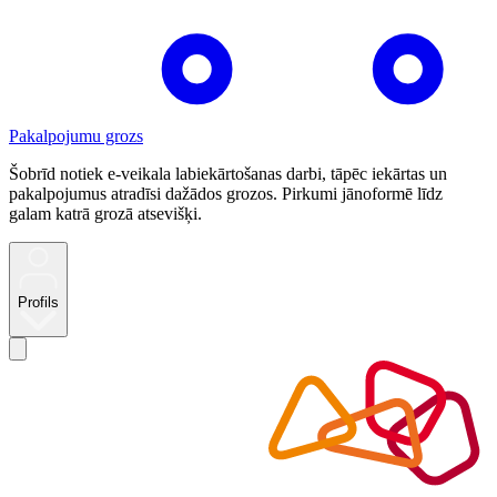
Pakalpojumu grozs
Šobrīd notiek e-veikala labiekārtošanas darbi, tāpēc iekārtas un
pakalpojumus atradīsi dažādos grozos. Pirkumi jānoformē līdz
galam katrā grozā atsevišķi.
Profils