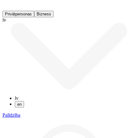
Privātpersonas
Bizness
lv
lv
en
Palīdzība