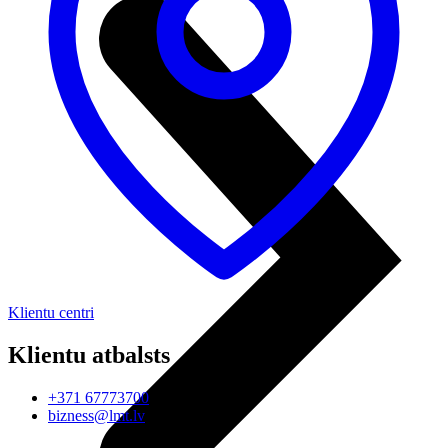
Klientu centri
Klientu atbalsts
+371 67773700
bizness@lmt.lv