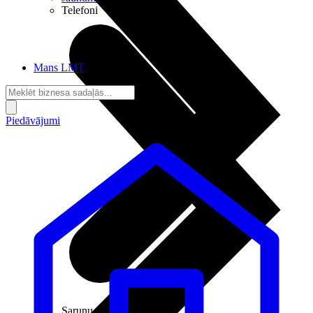
Telefoni
Mans LMT
Piedāvājumi
Sarunu pieslēgumi