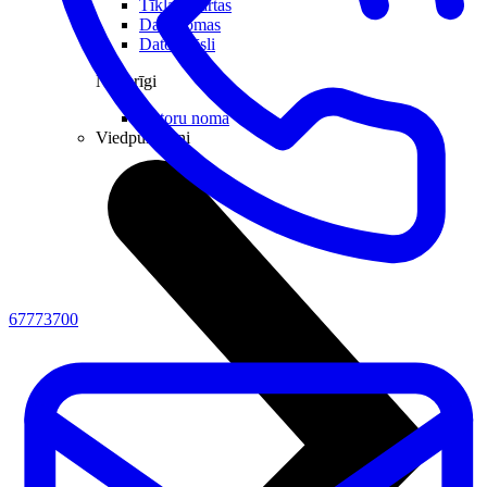
Tīkla iekārtas
Datorsomas
Datorkrēsli
Noderīgi
Datoru noma
Viedpulksteņi
67773700