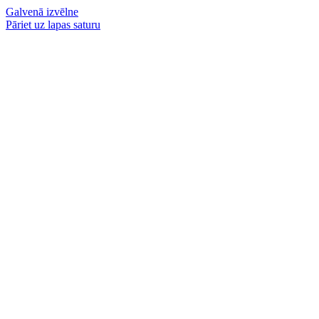
Galvenā izvēlne
Pāriet uz lapas saturu