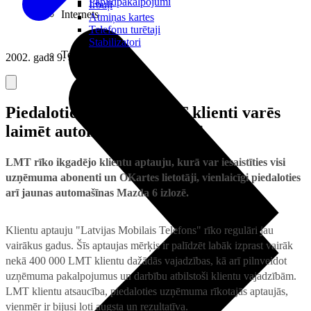
Papildpakalpojumi
Irbuļi
Internets
Atmiņas kartes
Telefonu turētaji
Stabilizatori
Televizori
2002. gada 9. augusts
Piedaloties aptaujā, LMT klienti varēs
laimēt automašīnu Mazda 6
LMT rīko ikgadējo klientu aptauju, kurā var iesaistīties visi
uzņēmuma abonenti un OKartes lietotāji, vienlaicīgi piedaloties
arī jaunas automašīnas Mazda 6 izlozē.
Klientu aptauju "Latvijas Mobilais Telefons" rīko regulāri jau
vairākus gadus. Šīs aptaujas mērķis ir palīdzēt labāk izprast vairāk
nekā 400 000 LMT klientu dažādās vajadzības, kā arī pilnveidot
uzņēmuma pakalpojumus un darbību atbilstoši klientu vajadzībām.
LMT klientu atsaucība, piedaloties uzņēmuma rīkotajās aptaujās,
vienmēr ir bijusi ļoti augsta un rezultatīva.