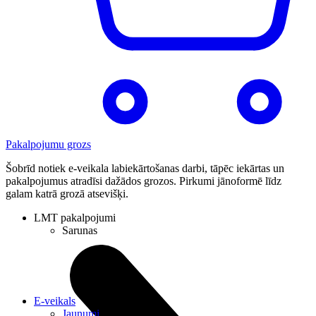
Pakalpojumu grozs
Šobrīd notiek e-veikala labiekārtošanas darbi, tāpēc iekārtas un
pakalpojumus atradīsi dažādos grozos. Pirkumi jānoformē līdz
galam katrā grozā atsevišķi.
LMT pakalpojumi
Sarunas
E-veikals
Jaunumi