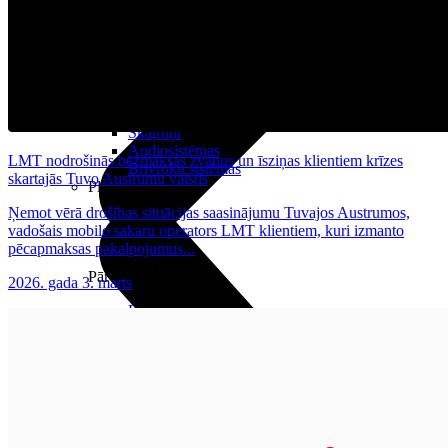
Audio
Austiņas
Skaļruņi
Audiosistēmas
LMT nodrošinās bezmaksas zvanus un īsziņas klientiem krīzes
Brīvroku sistēmas
skartajās Tuvo Austrumu valstīs
Planšetes
Ņemot vērā drošības situācijas saasinājumu Tuvajos Austrumos,
vadošais mobilo sakaru operators LMT klientiem, kuri izmanto
pēcapmaksas pakalpojumus...
Pārvaldībai
2026. gada 3. marts
Darbalaika uzskaite
Zvanu pārvaldnieks
Mobilo iekārtu pārvaldība
Darbu pārvaldnieks
Pārdošanai
Viedkase