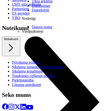
Tīkla iekārtas
LMT stila grāmata
Datorsomas
Partneriem
Datorkrēsli
ES projekti
VIKI
Noderīgi
Datoru noma
Noteikumi
Viedpulksteņi
Noteikumi
Privātuma politika
Sīkdatņu izmantošanas noteikumi
Sīkdatņu iestatījumi
Trauksmes celšanas politika
Piekļūstamība
Līgumu noteikumi
Seko mums