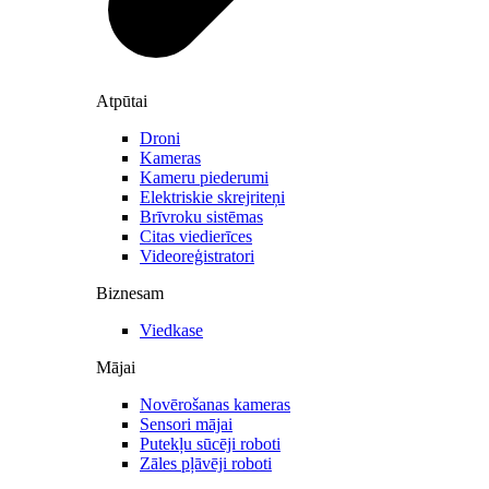
Atpūtai
Droni
Kameras
Kameru piederumi
Elektriskie skrejriteņi
Brīvroku sistēmas
Citas viedierīces
Videoreģistratori
Biznesam
Viedkase
Mājai
Novērošanas kameras
Sensori mājai
Putekļu sūcēji roboti
Zāles pļāvēji roboti