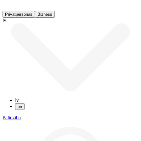
Privātpersonas
Bizness
lv
lv
en
Palīdzība