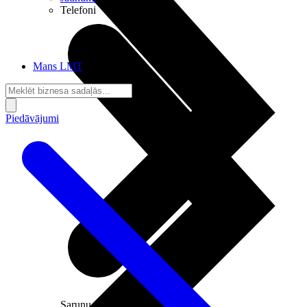
Telefoni
Mans LMT
Piedāvājumi
Sarunu pieslēgumi