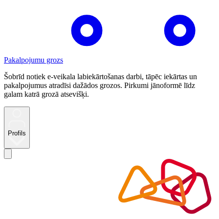
Pakalpojumu grozs
Šobrīd notiek e-veikala labiekārtošanas darbi, tāpēc iekārtas un
pakalpojumus atradīsi dažādos grozos. Pirkumi jānoformē līdz
galam katrā grozā atsevišķi.
Profils