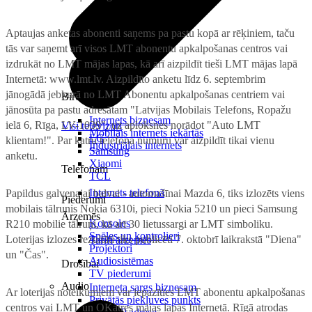
Aptaujas anketas abonenti saņems pa pastu kopā ar rēķiniem, taču
tās var saņemt arī visos LMT abonentu apkalpošanas centros vai
izdrukāt no LMT mājas lapas, kā arī aizpildīt tieši LMT mājas lapā
Internetā: www.lmt.lv. Aizpildīto anketu līdz 6. septembrim
jānogādā jebkurā no LMT Abonentu apkalpošanas centriem vai
Birojam
jānosūta pa pastu adresātam "Latvijas Mobilais Telefons, Ropažu
Internets biznesam
ielā 6, Rīga, LV-1039", uz aploksnes norādot "Auto LMT
Visi televizori
Mobilais internets iekārtās
LG
klientam!". Par katru telefona numuru var aizpildīt tikai vienu
Industriālais internets
Samsung
anketu.
Xiaomi
Telefonam
TCL
Internets telefonā
Papildus galvenajai balvai - automašīnai Mazda 6, tiks izlozēts viens
Piederumi
mobilais tālrunis Nokia 6310i, pieci Nokia 5210 un pieci Samsung
Ārzemēs
Konsoles
R210 mobilie tālruņi, kā arī 30 lietussargi ar LMT simboliku.
Spēles un kontrolieri
Loterijas izlozes rezultāti tiks publicēti 7. oktobrī laikrakstā "Diena"
Tarifi ārzemēs
Projektori
un "Čas".
Audiosistēmas
Drošībai
TV piederumi
Audio
Interneta sargs biznesam
Ar loterijas noteikumiem var iepazīties LMT abonentu apkalpošanas
Privātās piekļuves punkts
centros vai LMT un OKatres mājas lapās Internetā. Rīgā atrodas