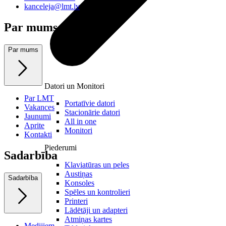
kanceleja@lmt.lv
Par mums
Par mums
Datori un Monitori
Par LMT
Portatīvie datori
Vakances
Stacionārie datori
Jaunumi
All in one
Aprite
Monitori
Kontakti
Piederumi
Sadarbība
Klaviatūras un peles
Austiņas
Sadarbība
Konsoles
Spēles un kontrolieri
Printeri
Lādētāji un adapteri
Atmiņas kartes
Medijiem