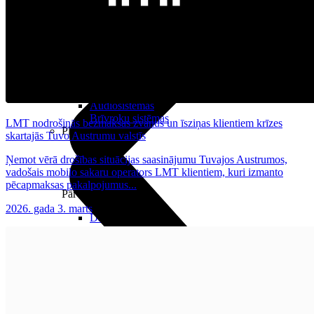
Audio
Austiņas
Skaļruņi
Audiosistēmas
Brīvroku sistēmas
LMT nodrošinās bezmaksas zvanus un īsziņas klientiem krīzes
Planšetes
skartajās Tuvo Austrumu valstīs
Ņemot vērā drošības situācijas saasinājumu Tuvajos Austrumos,
vadošais mobilo sakaru operators LMT klientiem, kuri izmanto
pēcapmaksas pakalpojumus...
Pārvaldībai
2026. gada 3. marts
Darbalaika uzskaite
Zvanu pārvaldnieks
Mobilo iekārtu pārvaldība
Darbu pārvaldnieks
Pārdošanai
Viedkase