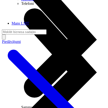
Telefoni
Mans LMT
Piedāvājumi
Sarunu pieslēgumi