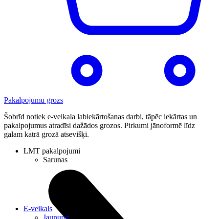
Pakalpojumu grozs
Šobrīd notiek e-veikala labiekārtošanas darbi, tāpēc iekārtas un
pakalpojumus atradīsi dažādos grozos. Pirkumi jānoformē līdz
galam katrā grozā atsevišķi.
LMT pakalpojumi
Sarunas
E-veikals
Jaunumi