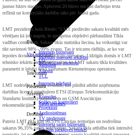
jaunas bāzes stacijas. Aptuveni 20 bāzes stacijas darbojas testa
režīmā un komerciālu darbību sāks pēc Jaunā gada.
LMT prezidents Juris Binde: "LMT piedāvāto sakaru kvalitāti mēs
vērtējam kā ļoti augstu, to apstiprina objektīvi pārbaudāmi Tīkla
Birojam
vadības centra dati. Sakaru tīkla statistika liecina, ka veiksmīgi var
tikt savienoti 98% - 99% zvanu. Tas ir teicams rādītājs, ar ko var
Internets biznesam
Visi televizori
lepoties ikviens telekomunikāciju operators. Līdzīgās domās ir LMT
Mobilais internets iekārtās
LG
tehnisko iekārtu piegādātāji, sakot, ka LMT sakaru tīkla kvalitātes
Industriālais internets
Samsung
parametri ir labāki nekā vairumam Rietumeiropas operatoru.
Xiaomi
Telefonam
TCL
Internets telefonā
LMT nodrošina sakaru kvalitāti, kas pilnībā atbilst uzņēmuma
Piederumi
darbības licencē minētajiem ETSI (Eiropas Telekomunikāciju
Ārzemēs
Konsoles
Standartu Institūts) standartiem un GSM Asociācijas
Spēles un kontrolieri
Tarifi ārzemēs
rekomendācijām.
Projektori
Audiosistēmas
Drošībai
TV piederumi
Patreiz LMT tīkls klāj 96,53% Latvijas teritorijas un nodrošina
Audio
Interneta sargs biznesam
sakarus 96,35% valsts iedzīvotāju. Sakaru tīkla attīstība tiek intensīvi
Privātās piekļuves punkts
turpināta, lai nodrošinātu nemainīgi augstu kvalitāti strauji pieaugot