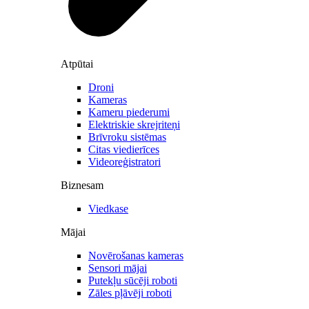
Atpūtai
Droni
Kameras
Kameru piederumi
Elektriskie skrejriteņi
Brīvroku sistēmas
Citas viedierīces
Videoreģistratori
Biznesam
Viedkase
Mājai
Novērošanas kameras
Sensori mājai
Putekļu sūcēji roboti
Zāles pļāvēji roboti