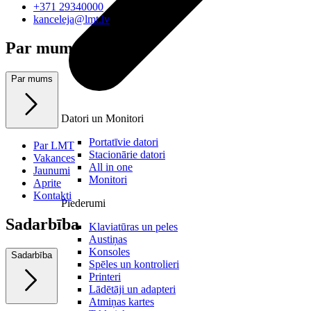
+371 29340000
kanceleja@lmt.lv
Par mums
Par mums
Datori un Monitori
Portatīvie datori
Par LMT
Stacionārie datori
Vakances
All in one
Jaunumi
Monitori
Aprite
Kontakti
Piederumi
Sadarbība
Klaviatūras un peles
Austiņas
Konsoles
Sadarbība
Spēles un kontrolieri
Printeri
Lādētāji un adapteri
Atmiņas kartes