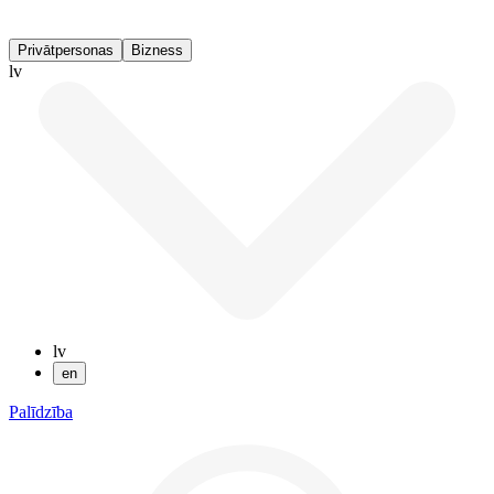
Privātpersonas
Bizness
lv
lv
en
Palīdzība