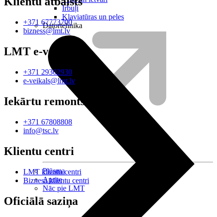
Klientu atbalsts
Irbuļi
Klaviatūras un peles
+371 67773700
Datortehnika
bizness@lmt.lv
LMT e-veikals
+371 29302930
e-veikals@lmt.lv
Iekārtu remonts
+371 67808808
info@tsc.lv
Klientu centri
Plūsma
LMT klientu centri
Aprite
Biznesa klientu centri
Nāc pie LMT
Oficiālā saziņa