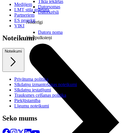
Tīkla iekārtas
Medijiem
Datorsomas
LMT stila grāmata
Datorkrēsli
Partneriem
ES projekti
Noderīgi
VIKI
Datoru noma
Noteikumi
Viedpulksteņi
Noteikumi
Privātuma politika
Sīkdatņu izmantošanas noteikumi
Sīkdatņu iestatījumi
Trauksmes celšanas politika
Piekļūstamība
Līgumu noteikumi
Seko mums