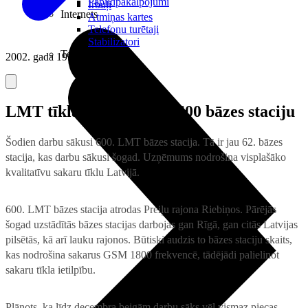
Papildpakalpojumi
Irbuļi
Internets
Atmiņas kartes
Telefonu turētaji
Stabilizatori
Televizori
2002. gada 19. decembris
LMT tīklā darbojas jau 600 bāzes staciju
Šodien darbu sākusi 600. LMT bāzes stacija. Tā ir jau 62. bāzes
stacija, kas darbu sākusi šogad. Uzņēmums nodrošina visplašāko
kvalitatīvu sakaru tīklu Latvijā.
600. LMT bāzes stacija atrodas Preiļu rajona Riebiņos. Pārējās
šogad uzstādītās bāzes stacijas darbojas gan Rīgā, gan citās Latvijas
pilsētās, kā arī lauku rajonos. Būtiski audzis to bāzes staciju skaits,
kas nodrošina sakarus GSM 1800 frekvencē, tādējādi palielinot
sakaru tīkla ietilpību.
Plānots, ka līdz decembra beigām darbu sāks vēl vismaz piecas