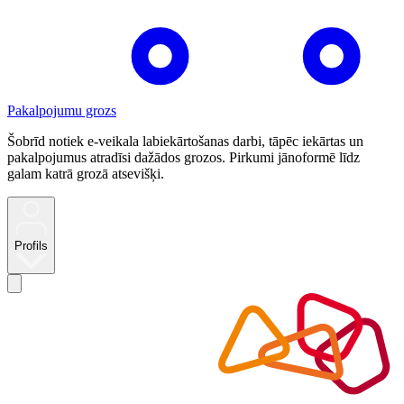
Pakalpojumu grozs
Šobrīd notiek e-veikala labiekārtošanas darbi, tāpēc iekārtas un
pakalpojumus atradīsi dažādos grozos. Pirkumi jānoformē līdz
galam katrā grozā atsevišķi.
Profils