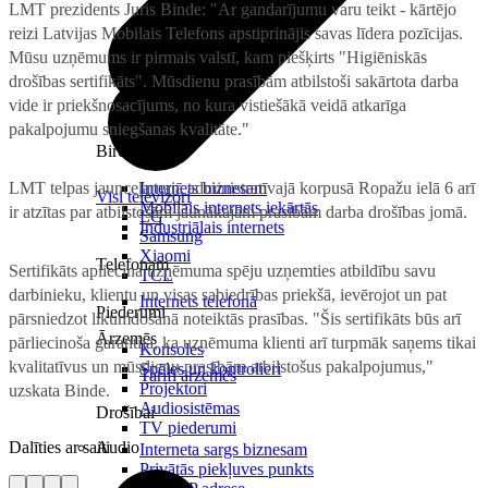
LMT prezidents Juris Binde: "Ar gandarījumu varu teikt - kārtējo
reizi Latvijas Mobilais Telefons apstiprinājis savas līdera pozīcijas.
Mūsu uzņēmums ir pirmais valstī, kam piešķirts "Higiēniskās
drošības sertifikāts". Mūsdienu prasībām atbilstoši sakārtota darba
vide ir priekšnosacījums, no kura vistiešākā veidā atkarīga
pakalpojumu sniegšanas kvalitāte."
Birojam
LMT telpas jaunceļamajā administratīvajā korpusā Ropažu ielā 6 arī
Internets biznesam
Visi televizori
Mobilais internets iekārtās
ir atzītas par atbilstošām jaunākajām prasībām darba drošības jomā.
LG
Industriālais internets
Samsung
Xiaomi
Telefonam
Sertifikāts apliecina uzņēmuma spēju uzņemties atbildību savu
TCL
darbinieku, klientu un visas sabiedrības priekšā, ievērojot un pat
Internets telefonā
Piederumi
pārsniedzot likumdošanā noteiktās prasības. "Šis sertifikāts būs arī
Ārzemēs
pārliecinoša garantija, ka uzņēmuma klienti arī turpmāk saņems tikai
Konsoles
kvalitatīvus un mūsdienu prasībām atbilstošus pakalpojumus,"
Spēles un kontrolieri
Tarifi ārzemēs
Projektori
uzskata Binde.
Audiosistēmas
Drošībai
TV piederumi
Dalīties ar saiti
Audio
Interneta sargs biznesam
Privātās piekļuves punkts