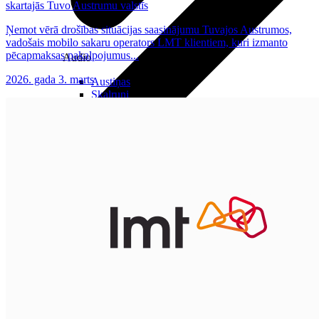
skartajās Tuvo Austrumu valstīs
Ņemot vērā drošības situācijas saasinājumu Tuvajos Austrumos,
vadošais mobilo sakaru operators LMT klientiem, kuri izmanto
pēcapmaksas pakalpojumus...
Audio
2026. gada 3. marts
Austiņas
Skaļruņi
Audiosistēmas
Brīvroku sistēmas
Planšetes
Pārvaldībai
Darbalaika uzskaite
Zvanu pārvaldnieks
Mobilo iekārtu pārvaldība
Darbu pārvaldnieks
Pārdošanai
Viedkase