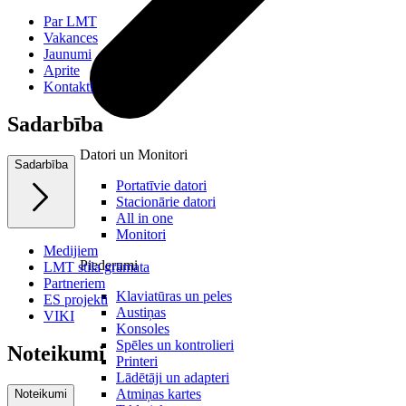
Par LMT
Vakances
Jaunumi
Aprite
Kontakti
Sadarbība
Datori un Monitori
Sadarbība
Portatīvie datori
Stacionārie datori
All in one
Monitori
Medijiem
Piederumi
LMT stila grāmata
Partneriem
Klaviatūras un peles
ES projekti
Austiņas
VIKI
Konsoles
Spēles un kontrolieri
Noteikumi
Printeri
Lādētāji un adapteri
Atmiņas kartes
Noteikumi