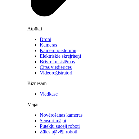
Atpūtai
Droni
Kameras
Kameru piederumi
Elektriskie skrejriteņi
Brīvroku sistēmas
Citas viedierīces
Videoreģistratori
Biznesam
Viedkase
Mājai
Novērošanas kameras
Sensori mājai
Putekļu sūcēji roboti
Zāles pļāvēji roboti