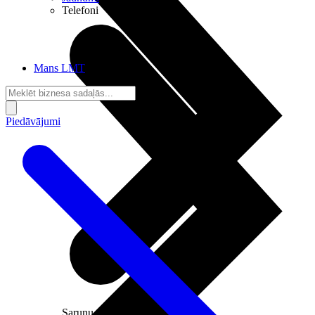
Telefoni
Mans LMT
Piedāvājumi
Sarunu pieslēgumi