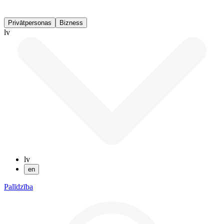
Privātpersonas
Bizness
lv
lv
en
Palīdzība