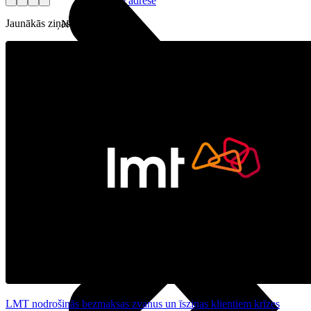
Reālā IP adrese
Jaunākās ziņas
Noderīgi
Jautājumi un atbildes
5G pārklājuma karte
eSIM tehnoloģija
Līgumi un noteikumi
Papildpakalpojumi
Risinājumi
LMT nodrošinās bezmaksas zvanus un īsziņas klientiem krīzes