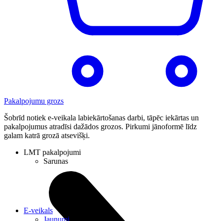
Pakalpojumu grozs
Šobrīd notiek e-veikala labiekārtošanas darbi, tāpēc iekārtas un
pakalpojumus atradīsi dažādos grozos. Pirkumi jānoformē līdz
galam katrā grozā atsevišķi.
LMT pakalpojumi
Sarunas
E-veikals
Jaunumi