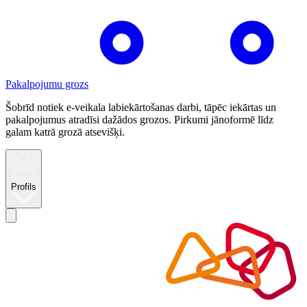
Pakalpojumu grozs
Šobrīd notiek e-veikala labiekārtošanas darbi, tāpēc iekārtas un
pakalpojumus atradīsi dažādos grozos. Pirkumi jānoformē līdz
galam katrā grozā atsevišķi.
Profils