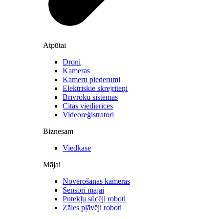
Atpūtai
Droni
Kameras
Kameru piederumi
Elektriskie skrejriteņi
Brīvroku sistēmas
Citas viedierīces
Videoreģistratori
Biznesam
Viedkase
Mājai
Novērošanas kameras
Sensori mājai
Putekļu sūcēji roboti
Zāles pļāvēji roboti