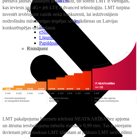
Reālā IP adrese
piedāvā jaunās paaudzes jeb 4G tīklu, un šobrīd LMT ir vienīgais,
kas ieviesis jau 4G+ jeb LTE Advanced tehnoloģiju. LMT turpina
Noderīgi
investēt ievērojami vairāk nekā konkurenti, lai iedzīvotājiem
nodrošinātu mūsdienīgas iespējas savas ikdienas un Latvijas
Jautājumi un atbildes
5G pārklājuma karte
konkurētspējas uzlabošanai.
eSIM tehnoloģija
Līgumi un noteikumi
Papildpakalpojumi
Risinājumi
LMT pakalpojuma Internets telefonā NEATKARĪBA bez apjoma
un ātruma ierobežojuma mēneša maksa ir 9,99 eiro. Tas ir pieejams
ikvienam pēcapmaksas LMT klientam ar jebkuru LMT tarifu plānu