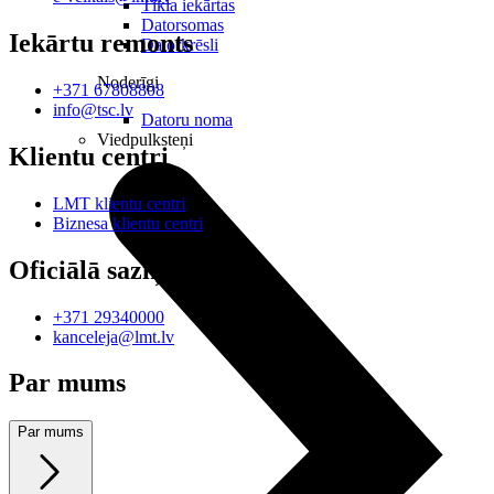
Tīkla iekārtas
Datorsomas
Iekārtu remonts
Datorkrēsli
Noderīgi
+371 67808808
info@tsc.lv
Datoru noma
Viedpulksteņi
Klientu centri
LMT klientu centri
Biznesa klientu centri
Oficiālā saziņa
+371 29340000
kanceleja@lmt.lv
Par mums
Par mums