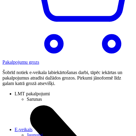
Pakalpojumu grozs
Šobrīd notiek e-veikala labiekārtošanas darbi, tāpēc iekārtas un
pakalpojumus atradīsi dažādos grozos. Pirkumi jānoformē līdz
galam katrā grozā atsevišķi.
LMT pakalpojumi
Sarunas
E-veikals
Jaunumi