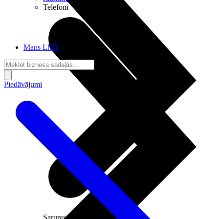
Telefoni
Mans LMT
Piedāvājumi
Sarunu pieslēgumi