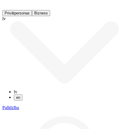
Privātpersonas
Bizness
lv
lv
en
Palīdzība