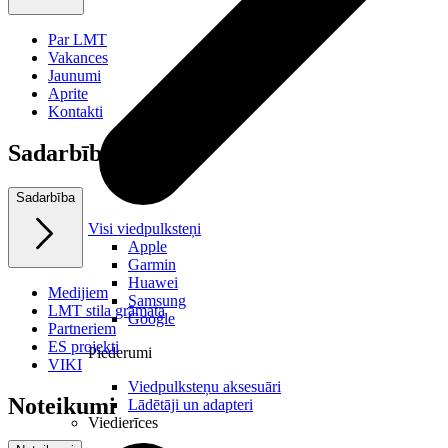
Par LMT
Vakances
Jaunumi
Aprite
Kontakti
Sadarbība
Sadarbība
Visi viedpulksteņi
Apple
Garmin
Huawei
Medijiem
Samsung
LMT stila grāmata
Google
Partneriem
ES projekti
Piederumi
VIKI
Viedpulksteņu aksesuāri
Noteikumi
Lādētāji un adapteri
Viedierīces