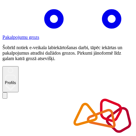
Pakalpojumu grozs
Šobrīd notiek e-veikala labiekārtošanas darbi, tāpēc iekārtas un
pakalpojumus atradīsi dažādos grozos. Pirkumi jānoformē līdz
galam katrā grozā atsevišķi.
Profils