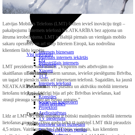
Latvijas Mobilais Telefons (LMT) šodien ievieš inovāciju tirgū –
pakalpojumu Internets telefonā NEATKARĪBA bez apjoma un
ātruma ierobežojuma. LMT ir Baltijā pirmais un vienīgais mobilo
Birojam
sakaru operators un arī starp līderiem Eiropā, kas nodrošina
klientiem šādu iespēju.
Internets biznesam
Visi televizori
Mobilais internets iekārtās
LG
Industriālais internets
Samsung
LMT prezidents Juris Binde: „Vispirms mēs atbrīvojām no
Xiaomi
skaitīšanas un ierobežojumiem sarunas, ieviešot pieslēgumu Brīvība,
Telefonam
TCL
un tagad ir pienācis laiks arī internetam telefonā. Sagaidām, ka jaunā
Internets telefonā
NEATKARĪBA veicinās vēl plašāku un aktīvāku mobilā interneta
Piederumi
lietošanu telefonā. Līdzīgi bija arī pēc Brīvības ieviešanas, kad
Ārzemēs
Konsoles
strauji pieauga sarunu un īsziņu apjoms.”
Spēles un kontrolieri
Tarifi ārzemēs
Projektori
Audiosistēmas
Drošībai
Līdz ar LMT 4G tīkla attīstību ir būtiski mainījusies mobilā interneta
TV piederumi
lietošanas pieredze. Divu gadu laikā tā patēriņš LMT tīklā pieaudzis
Audio
Interneta sargs biznesam
4,5 reizes. Vairākus gadus LMT bijis vienīgais, kas klientiem
Privātās piekļuves punkts