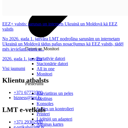
EEZ+ valstis: sarunas un internets Ukrainā un Moldovā kā EEZ
valstīs
No 2026. gada 1. janvāra LMT nodrošina sarunām un internetam
Ukrainā un Moldovā tādus pašus nosacījumus kā EEZ valstīs, tādēļ
Datori un Monitori
mēs ieviešam jaunu a...
Portatīvie datori
2026. gada 1. janvāris
Stacionārie datori
Visi jaunumi
All in one
Monitori
Klientu atbalsts
Piederumi
+371 67773700
Klaviatūras un peles
bizness@lmt.lv
Austiņas
Konsoles
LMT e-veikals
Spēles un kontrolieri
Printeri
Lādētāji un adapteri
+371 29302930
Atmiņas kartes
e-veikals@lmt.lv