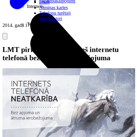
Papildpakalpojumi
Irbuļi
Internets
Atmiņas kartes
Telefonu turētaji
Stabilizatori
Televizori
2014. gada 17. decembris
LMT pirmais Baltijā ievieš internetu
telefonā bez apjoma ierobežojuma