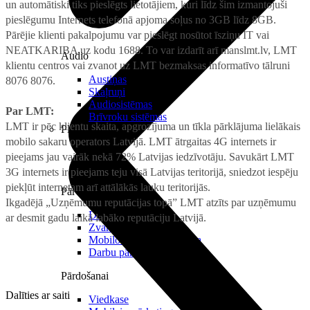
un automātiski tiks pieslēgts lietotājiem, kuri līdz šim izmantojuši
pieslēgumu Internets telefonā apjoma soļus no 3GB līdz 8GB.
Pārējie klienti pakalpojumu var pieslēgt nosūtot īsziņu IT vai
NEATKARIBA uz kodu 1688. To var izdarīt arī manslmt.lv, LMT
Audio
klientu centros vai zvanot uz LMT bezmaksas informatīvo tālruni
Austiņas
8076 8076.
Skaļruņi
Audiosistēmas
Par LMT:
Brīvroku sistēmas
LMT ir pēc klientu skaita, apgrozījuma un tīkla pārklājuma lielākais
Planšetes
mobilo sakaru operators Latvijā. LMT ātrgaitas 4G internets ir
pieejams jau vairāk nekā 72% Latvijas iedzīvotāju. Savukārt LMT
3G internets ir pieejams teju visā Latvijas teritorijā, sniedzot iespēju
piekļūt internetam arī attālākās lauku teritorijās.
Pārvaldībai
Ikgadējā „Uzņēmumu reputācijas topā” LMT atzīts par uzņēmumu
Darbalaika uzskaite
ar desmit gadu laikā labāko reputāciju Latvijā.
Zvanu pārvaldnieks
Mobilo iekārtu pārvaldība
Darbu pārvaldnieks
Pārdošanai
Dalīties ar saiti
Viedkase