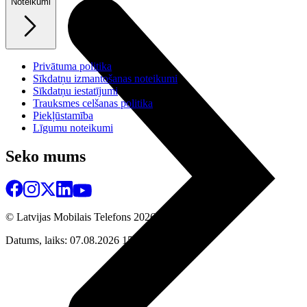
Noteikumi
Privātuma politika
Sīkdatņu izmantošanas noteikumi
Sīkdatņu iestatījumi
Trauksmes celšanas politika
Piekļūstamība
Līgumu noteikumi
Seko mums
© Latvijas Mobilais Telefons
2026
Datums, laiks: 07.08.2026 15:27