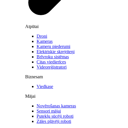
Atpūtai
Droni
Kameras
Kameru piederumi
Elektriskie skrejriteņi
Brīvroku sistēmas
Citas viedierīces
Videoreģistratori
Biznesam
Viedkase
Mājai
Novērošanas kameras
Sensori mājai
Putekļu sūcēji roboti
Zāles pļāvēji roboti