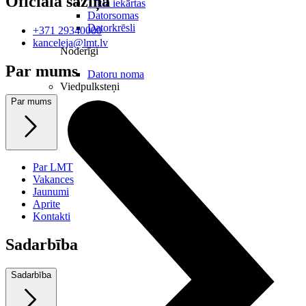
Oficiālā saziņa
Tīkla iekārtas
Datorsomas
Datorkrēsli
+371 29340000
kanceleja@lmt.lv
Noderīgi
Par mums
Datoru noma
Viedpulksteņi
Par mums
Par LMT
Vakances
Jaunumi
Aprite
Kontakti
Sadarbība
Sadarbība