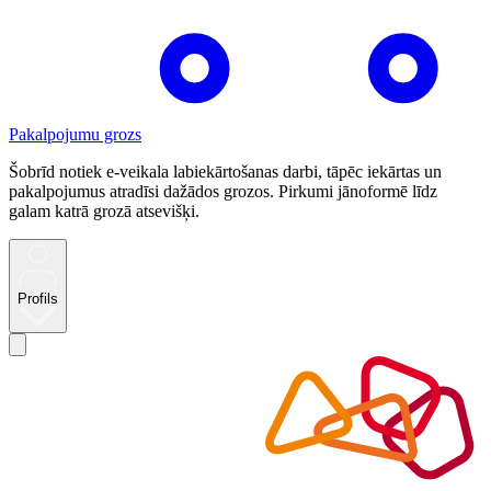
Pakalpojumu grozs
Šobrīd notiek e-veikala labiekārtošanas darbi, tāpēc iekārtas un
pakalpojumus atradīsi dažādos grozos. Pirkumi jānoformē līdz
galam katrā grozā atsevišķi.
Profils