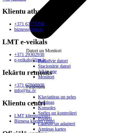
Klientu atbalsts
+371 67773700
bizness@lmt.lv
LMT e-veikals
Datori un Monitori
+371 29302930
e-veikals@lmt.lv
Portatīvie datori
Stacionārie datori
Iekārtu remonts
All in one
Monitori
+371 67808808
Piederumi
info@tsc.lv
Klaviatūras un peles
Klientu centri
Austiņas
Konsoles
Spēles un kontrolieri
LMT klientu centri
Printeri
Biznesa klientu centri
Lādētāji un adapteri
Atmiņas kartes