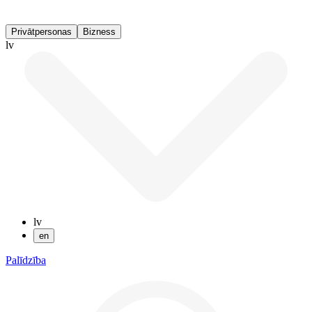
Privātpersonas
Bizness
lv
lv
en
Palīdzība