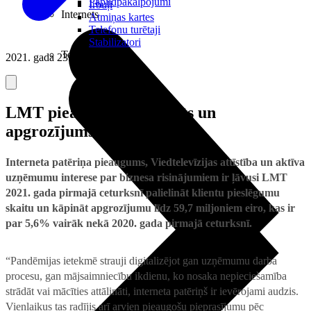
Papildpakalpojumi
Irbuļi
Internets
Atmiņas kartes
Telefonu turētaji
Stabilizatori
Televizori
2021. gada 23. aprīlis
LMT pieaug klientu skaits un
apgrozījums
Interneta patēriņa pieaugums, Viedtelevīzijas attīstība un aktīva
uzņēmumu interese par biznesa risinājumiem ir ļāvusi LMT
2021. gada pirmajā ceturksnī palielināt klientu pieslēgumu
skaitu un kāpināt apgrozījumu līdz 59,7 miljoniem eiro, kas ir
par 5,6% vairāk nekā 2020. gada pirmajā ceturksnī.
“Pandēmijas ietekmē strauji digitalizējot gan uzņēmumu darba
procesu, gan mājsaimniecību ikdienu, ko nosaka nepieciešamība
strādāt vai mācīties attālināti, interneta patēriņš ir ievērojami audzis.
Vienlaikus tas radījis arī arvien pieaugošu pieprasījumu pēc