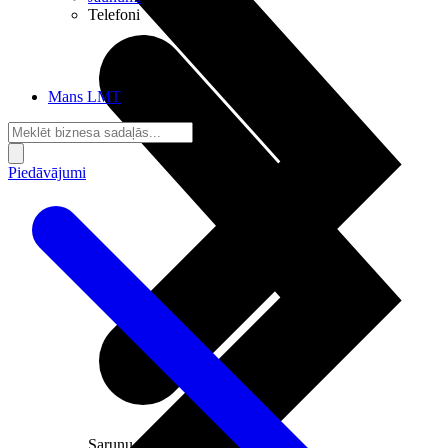
Telefoni
Mans LMT
Piedāvājumi
Sarunu pieslēgumi