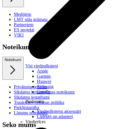
Medijiem
LMT stila grāmata
Partneriem
ES projekti
VIKI
Noteikumi
Noteikumi
Visi viedpulksteņi
Apple
Garmin
Huawei
Samsung
Privātuma politika
Google
Sīkdatņu izmantošanas noteikumi
Sīkdatņu iestatījumi
Piederumi
Trauksmes celšanas politika
Piekļūstamība
Viedpulksteņu aksesuāri
Līgumu noteikumi
Lādētāji un adapteri
Viedierīces
Seko mums