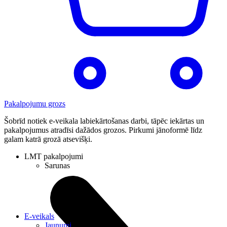
Pakalpojumu grozs
Šobrīd notiek e-veikala labiekārtošanas darbi, tāpēc iekārtas un
pakalpojumus atradīsi dažādos grozos. Pirkumi jānoformē līdz
galam katrā grozā atsevišķi.
LMT pakalpojumi
Sarunas
E-veikals
Jaunumi