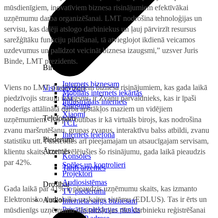
mūsdienīgiem, inovatīviem biznesa risinājumiem efektīvākai
uzņēmumu darba organizēšanai. LMT nodrošina tehnoloģijas un
servisu, kas daļēji atslogo darbiniekus un ļauj pārvirzīt resursus
sarežģītāku funkciju pildīšanai, tā atvieglojot ikdienā veicamos
uzdevumus un palīdzot veicināt biznesa izaugsmi,” uzsver Juris
Binde, LMT prezidents.
Birojam
Internets biznesam
Viens no LMT piedāvātajiem biznesa risinājumiem, kas gada laikā
Visi televizori
Mobilais internets iekārtās
LG
piedzīvojis strauju izaugsmi, ir Zvanu pārvaldnieks, kas ir īpaši
Industriālais internets
Samsung
noderīgs attālinātā darba apstākļos maziem un vidējiem
Xiaomi
Telefonam
uzņēmumiem. Tas pēc būtības ir kā virtuāls birojs, kas nodrošina
TCL
zvanu maršrutēšanu, grupas zvanus, interaktīvu balss atbildi, zvanu
Internets telefonā
Piederumi
statistiku utt. Pateicoties arī pieejamajam un atsaucīgajam servisam,
Ārzemēs
klientu skaits, kuri izvēlējušies šo risinājumu, gada laikā pieaudzis
Konsoles
par 42%.
Spēles un kontrolieri
Tarifi ārzemēs
Projektori
Audiosistēmas
Drošībai
Gada laikā par 41% ir pieaudzis uzņēmumu skaits, kas izmanto
TV piederumi
Elektronisko darbalaika uzskaites sistēmu (EDLUS). Tas ir ērts un
Audio
Interneta sargs biznesam
Privātās piekļuves punkts
mūsdienīgs uzņēmumu digitalizācijas rīks darbinieku reģistrēšanai