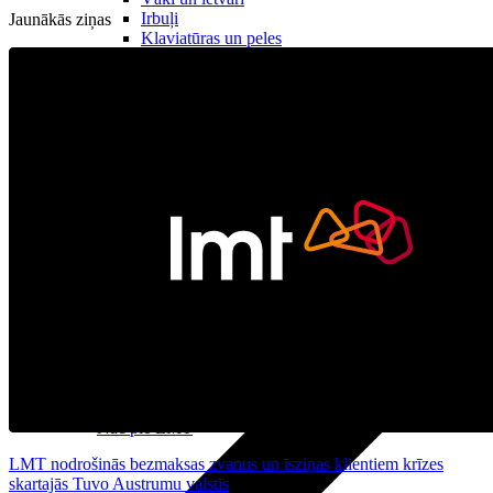
Irbuļi
Jaunākās ziņas
Klaviatūras un peles
Datortehnika
Plūsma
Aprite
Nāc pie LMT
LMT nodrošinās bezmaksas zvanus un īsziņas klientiem krīzes
skartajās Tuvo Austrumu valstīs