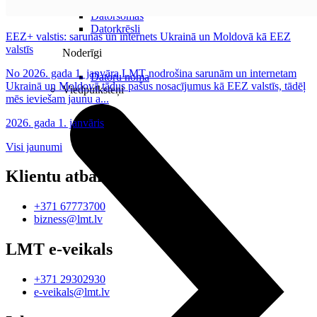
Tīkla iekārtas
Datorsomas
Datorkrēsli
EEZ+ valstis: sarunas un internets Ukrainā un Moldovā kā EEZ
valstīs
Noderīgi
No 2026. gada 1. janvāra LMT nodrošina sarunām un internetam
Datoru noma
Ukrainā un Moldovā tādus pašus nosacījumus kā EEZ valstīs, tādēļ
Viedpulksteņi
mēs ieviešam jaunu a...
2026. gada 1. janvāris
Visi jaunumi
Klientu atbalsts
+371 67773700
bizness@lmt.lv
LMT e-veikals
+371 29302930
e-veikals@lmt.lv