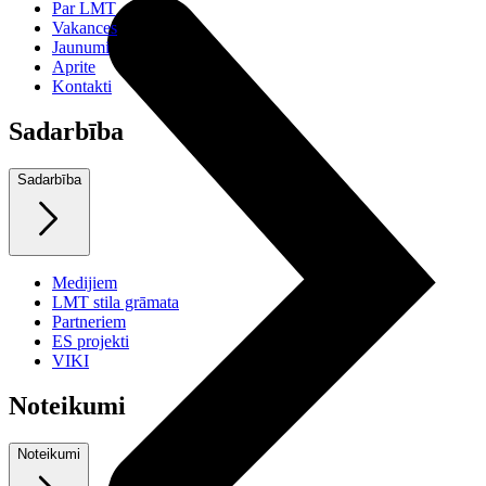
Par LMT
Vakances
Jaunumi
Aprite
Kontakti
Sadarbība
Sadarbība
Medijiem
LMT stila grāmata
Partneriem
ES projekti
VIKI
Noteikumi
Noteikumi