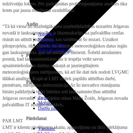
iedzīvotāju lokam. Pēc padziļinātas problēmjautājumu analīzes tika
lemts par jauna risinājuma uzstādīšanu.
Audio
“Tā kā viena no nozīmīgākajām uzņēmējdarbības nozarēm Jelgavas
novadā ir lauksaimniecība, ir likumsakarīgi, ka pašvaldība cenšas
Austiņas
risināt un attīstīt jautājumus, kas saistītas ar šo nozari. Uzsākot
Skaļruņi
Audiosistēmas
pilotprojektu, tika plānots, ka aktuālos meteoroloģiskos datus iegūs
Brīvroku sistēmas
gan lauksaimnieki, gan arī atbildīgie dienesti. Šobrīd atrodamies
Planšetes
posmā, kad lauksaimniekiem jau ir iespēja veikt savus
apsaimniekošanas darbus saskaņā ar jauniegūtajiem
meteoroloģiskajiem mērījumiem, kā arī šie dati tiek nodoti LVĢMC
tālākai analīzei. Kopā ar LMT notiek papildu attīstības darbi,
Pārvaldībai
piemēram, mērījumu sinhronizācija. Ar šo inovatīvo risinājumu
būsim palīdzējuši veikt būtisku soli lauksaimniecības attīstībā
Darbalaika uzskaite
Zvanu pārvaldnieks
Jelgavas novadā,” par projektu stāsta Māris Žoids, Jelgavas novada
Mobilo iekārtu pārvaldība
pašvaldības IT nodaļas pārstāvis.
Darbu pārvaldnieks
Pārdošanai
PAR LMT
LMT ir klientu pieslēgumu skaita, apgrozījuma un tīkla pārklājuma
Viedkase