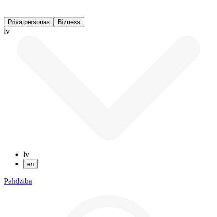
Privātpersonas
Bizness
lv
lv
en
Palīdzība