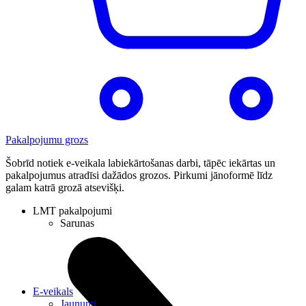
Pakalpojumu grozs
Šobrīd notiek e-veikala labiekārtošanas darbi, tāpēc iekārtas un
pakalpojumus atradīsi dažādos grozos. Pirkumi jānoformē līdz
galam katrā grozā atsevišķi.
LMT pakalpojumi
Sarunas
E-veikals
Jaunumi