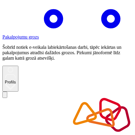
Pakalpojumu grozs
Šobrīd notiek e-veikala labiekārtošanas darbi, tāpēc iekārtas un
pakalpojumus atradīsi dažādos grozos. Pirkumi jānoformē līdz
galam katrā grozā atsevišķi.
Profils