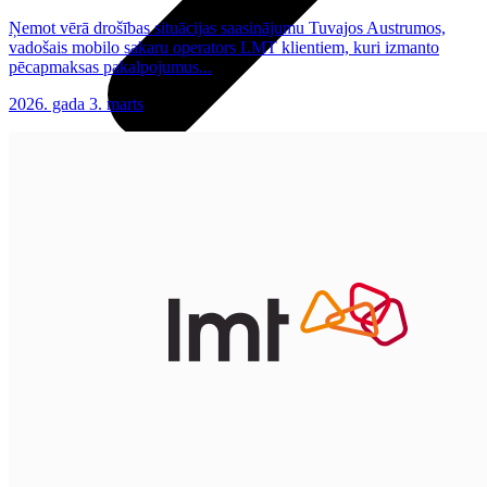
Ņemot vērā drošības situācijas saasinājumu Tuvajos Austrumos,
vadošais mobilo sakaru operators LMT klientiem, kuri izmanto
pēcapmaksas pakalpojumus...
2026. gada 3. marts
Datori un Monitori
Portatīvie datori
Stacionārie datori
All in one
Monitori
Piederumi
Klaviatūras un peles
Austiņas
Konsoles
Spēles un kontrolieri
Printeri
Lādētāji un adapteri
Atmiņas kartes