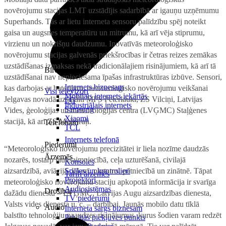
novērojumu stacijas LMT uzstādījis sadarbībā ar igauņu uzņēmumu
Superhands. Tās ar lietu interneta sensoru palīdzību spēj noteikt
gaisa un augsnes temperatūru un mitrumu, kā arī vēja stiprumu,
virzienu un nokrišņu daudzumu. Inovatīvās meteoroloģisko
novērojumu stacijas galvenās priekšrocības ir četras reizes zemākas
uzstādīšanas izmaksas nekā tradicionālajiem risinājumiem, kā arī tā
Birojam
uzstādīšanai nav nepieciešama īpašas infrastruktūras izbūve. Sensori,
Internets biznesam
kas darbojas ar baterijām, meteoroloģisko novērojumu veikšanai
Visi televizori
Mobilais internets iekārtās
Jelgavas novadā uzstādīti MPS Pēterlauki, ZS Vilciņi, Latvijas
LG
Industriālais internets
Samsung
Vides, ģeoloģijas un meteoroloģijas centra (LVĢMC) Staļģenes
Xiaomi
stacijā, kā arī ZS Mežcīruļi.
Telefonam
TCL
Internets telefonā
Piederumi
“Meteoroloģisko novērojumu precizitātei ir liela nozīme daudzās
Ārzemēs
nozarēs, tostarp lauksaimniecībā, ceļa uzturēšanā, civilajā
Konsoles
aizsardzībā, aviācijā, kā arī, protams, pētniecībā un zinātnē. Tāpat
Spēles un kontrolieri
Tarifi ārzemēs
Projektori
meteoroloģisko novērojumu staciju apkopotā informācija ir svarīga
Audiosistēmas
Drošībai
dažādu dienestu – LVĢMC, Latvijas Augu aizsardzības dienesta,
TV piederumi
Valsts vides dienesta u. c. – darbībai. Jaunās mobilo datu tīklā
Audio
Interneta sargs biznesam
balstīto tehnoloģiju paaudzes risinājumus, kurus šodien varam redzēt
Privātās piekļuves punkts