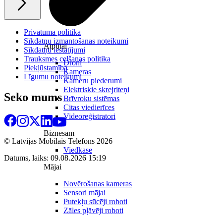
Privātuma politika
Sīkdatņu izmantošanas noteikumi
Atpūtai
Sīkdatņu iestatījumi
Trauksmes celšanas politika
Droni
Piekļūstamība
Kameras
Līgumu noteikumi
Kameru piederumi
Elektriskie skrejriteņi
Seko mums
Brīvroku sistēmas
Citas viedierīces
Videoreģistratori
Biznesam
© Latvijas Mobilais Telefons
2026
Viedkase
Datums, laiks: 09.08.2026 15:19
Mājai
Novērošanas kameras
Sensori mājai
Putekļu sūcēji roboti
Zāles pļāvēji roboti