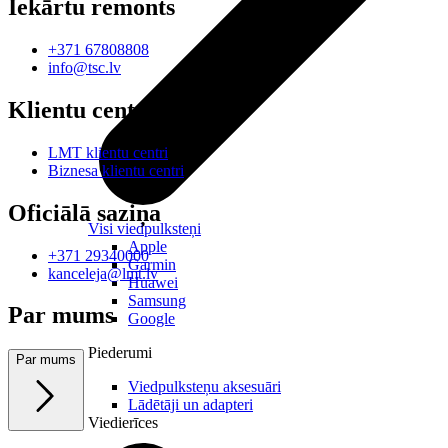
Iekārtu remonts
+371 67808808
info@tsc.lv
Klientu centri
LMT klientu centri
Biznesa klientu centri
Oficiālā saziņa
Visi viedpulksteņi
Apple
+371 29340000
Garmin
kanceleja@lmt.lv
Huawei
Samsung
Par mums
Google
Piederumi
Par mums
Viedpulksteņu aksesuāri
Lādētāji un adapteri
Viedierīces