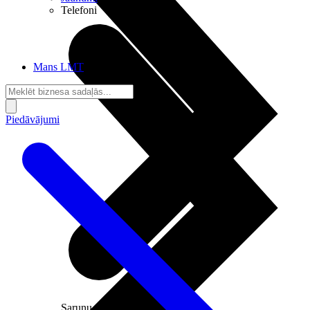
Telefoni
Mans LMT
Piedāvājumi
Sarunu pieslēgumi