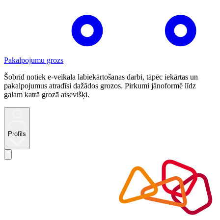
Pakalpojumu grozs
Šobrīd notiek e-veikala labiekārtošanas darbi, tāpēc iekārtas un
pakalpojumus atradīsi dažādos grozos. Pirkumi jānoformē līdz
galam katrā grozā atsevišķi.
Profils