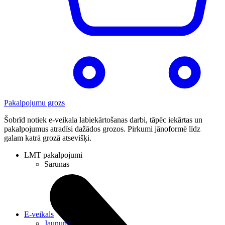
Pakalpojumu grozs
Šobrīd notiek e-veikala labiekārtošanas darbi, tāpēc iekārtas un
pakalpojumus atradīsi dažādos grozos. Pirkumi jānoformē līdz
galam katrā grozā atsevišķi.
LMT pakalpojumi
Sarunas
E-veikals
Jaunumi