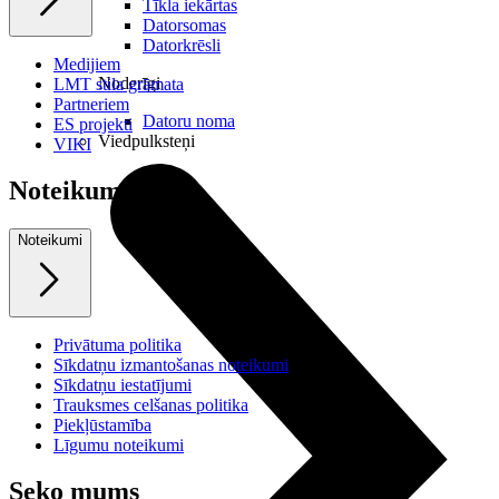
Tīkla iekārtas
Datorsomas
Datorkrēsli
Medijiem
Noderīgi
LMT stila grāmata
Partneriem
Datoru noma
ES projekti
Viedpulksteņi
VIKI
Noteikumi
Noteikumi
Privātuma politika
Sīkdatņu izmantošanas noteikumi
Sīkdatņu iestatījumi
Trauksmes celšanas politika
Piekļūstamība
Līgumu noteikumi
Seko mums