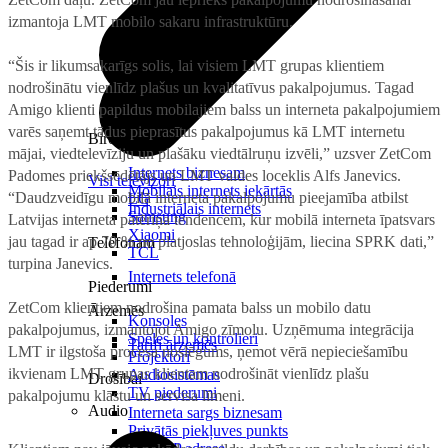
izmantoja LMT mobilo sakaru infrastruktūru.
“Šis ir likumsakarīgs solis, lai visiem LMT grupas klientiem
nodrošinātu vienlīdz plašus un kvalitatīvus pakalpojumus. Tagad
Amigo klienti papildus mobilajiem balss un interneta pakalpojumiem
varēs saņemt tādus pieprasītus pakalpojumus kā LMT internetu
Birojam
mājai, viedtelevīziju un plašāku viedtālruņu izvēli,” uzsver ZetCom
Internets biznesam
Padomes priekšsēdētājs un LMT valdes loceklis Alfs Janevics.
Visi televizori
Mobilais internets iekārtās
“Daudzveidīgu mobilā interneta pakalpojumu pieejamība atbilst
LG
Industriālais internets
Samsung
Latvijas interneta patēriņa tendencēm, kur mobilā interneta īpatsvars
Xiaomi
jau tagad ir ap 70 % no platjoslas tehnoloģijām, liecina SPRK dati,”
Telefonam
TCL
turpina Janevics.
Internets telefonā
Piederumi
ZetCom klientiem nodrošina pamata balss un mobilo datu
Ārzemēs
Konsoles
pakalpojumus, izmantojot Amigo zīmolu. Uzņēmuma integrācija
Spēles un kontrolieri
Tarifi ārzemēs
LMT ir ilgstoša procesa noslēgums, ņemot vērā nepieciešamību
Projektori
ikvienam LMT grupas klientam nodrošināt vienlīdz plašu
Audiosistēmas
Drošībai
TV piederumi
pakalpojumu klāstu un servisa līmeni.
Audio
Interneta sargs biznesam
Privātās piekļuves punkts