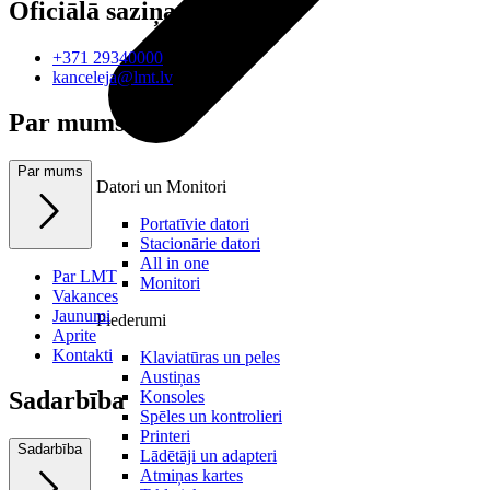
Oficiālā saziņa
+371 29340000
kanceleja@lmt.lv
Par mums
Par mums
Datori un Monitori
Portatīvie datori
Stacionārie datori
All in one
Par LMT
Monitori
Vakances
Jaunumi
Piederumi
Aprite
Kontakti
Klaviatūras un peles
Austiņas
Sadarbība
Konsoles
Spēles un kontrolieri
Printeri
Sadarbība
Lādētāji un adapteri
Atmiņas kartes