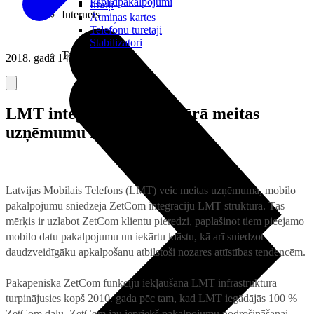
Papildpakalpojumi
Irbuļi
Internets
Atmiņas kartes
Telefonu turētaji
Stabilizatori
Televizori
2018. gada 14. decembris
LMT integrē savā struktūrā meitas
uzņēmumu ZetCom
Latvijas Mobilais Telefons (LMT) veic meitas uzņēmuma, mobilo
pakalpojumu sniedzēja ZetCom integrāciju LMT struktūrā. Tās
mērķis ir uzlabot ZetCom klientu pieredzi, paplašinot tiem pieejamo
mobilo datu pakalpojumu un iekārtu klāstu, kā arī sniedzot
daudzveidīgāku apkalpošanu atbilstoši nozares attīstības tendencēm.
Pakāpeniska ZetCom funkciju iekļaušana LMT infrastruktūrā
turpinājusies kopš 2010. gada pēc tam, kad LMT iegādājās 100 %
ZetCom daļu. ZetCom jau iepriekš pakalpojumu nodrošināšanai