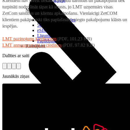
Reālā IP adrese
Klientiem nav jāveic nekādas papildu darbības un pakalpojumi tiek
turpināti nodrošināt tāpat kā ierasts, jo LMT uzņemsies visas
Noderīgi
ZetCom saistības un klientu apkalpošanu. Vienlaicīgi ZetCOM
klientiem pakāpeniski tiks paplašināts sniegto pakalpojumu klāsts un
Jautājumi un atbildes
5G pārklājuma karte
iespējas.
eSIM tehnoloģija
Līgumi un noteikumi
LMT paziņojums kreditoriem
(PDF, 101.23 KB)
Papildpakalpojumi
LMT announcement to creditors
(PDF, 97.82 KB)
Risinājumi
Dalīties ar saiti
Jaunākās ziņas