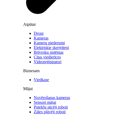
Atpūtai
Droni
Kameras
Kameru piederumi
Elektriskie skrejriteņi
Brīvroku sistēmas
Citas viedierīces
Videoreģistratori
Biznesam
Viedkase
Mājai
Novērošanas kameras
Sensori mājai
Putekļu sūcēji roboti
Zāles pļāvēji roboti