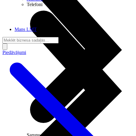
Telefoni
Mans LMT
Piedāvājumi
Sarunu pieslēgumi