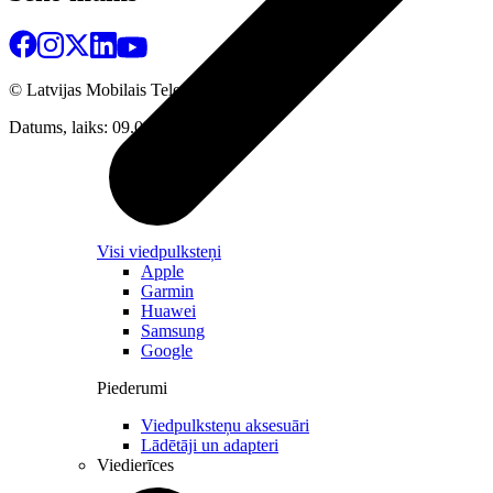
© Latvijas Mobilais Telefons
2026
Datums, laiks: 09.08.2026 10:09
Visi viedpulksteņi
Apple
Garmin
Huawei
Samsung
Google
Piederumi
Viedpulksteņu aksesuāri
Lādētāji un adapteri
Viedierīces