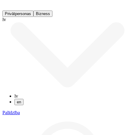
Privātpersonas
Bizness
lv
lv
en
Palīdzība