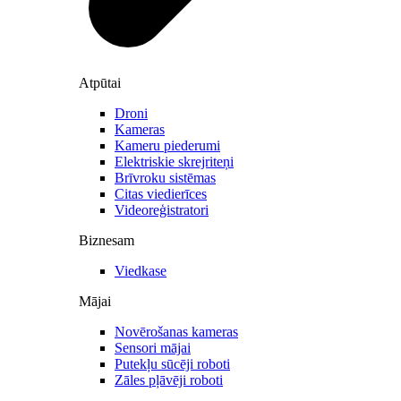
Atpūtai
Droni
Kameras
Kameru piederumi
Elektriskie skrejriteņi
Brīvroku sistēmas
Citas viedierīces
Videoreģistratori
Biznesam
Viedkase
Mājai
Novērošanas kameras
Sensori mājai
Putekļu sūcēji roboti
Zāles pļāvēji roboti