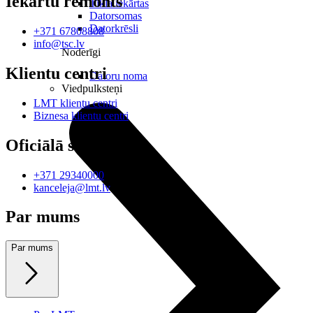
Iekārtu remonts
Tīkla iekārtas
Datorsomas
Datorkrēsli
+371 67808808
info@tsc.lv
Noderīgi
Klientu centri
Datoru noma
Viedpulksteņi
LMT klientu centri
Biznesa klientu centri
Oficiālā saziņa
+371 29340000
kanceleja@lmt.lv
Par mums
Par mums