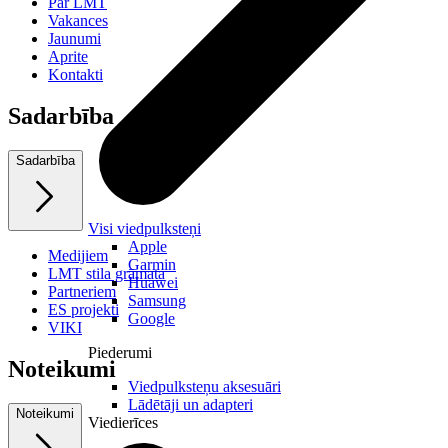
Par LMT
Vakances
Jaunumi
Aprite
Kontakti
Sadarbība
Sadarbība
Visi viedpulksteņi
Apple
Medijiem
Garmin
LMT stila grāmata
Huawei
Partneriem
Samsung
ES projekti
Google
VIKI
Piederumi
Noteikumi
Viedpulksteņu aksesuāri
Lādētāji un adapteri
Noteikumi
Viedierīces