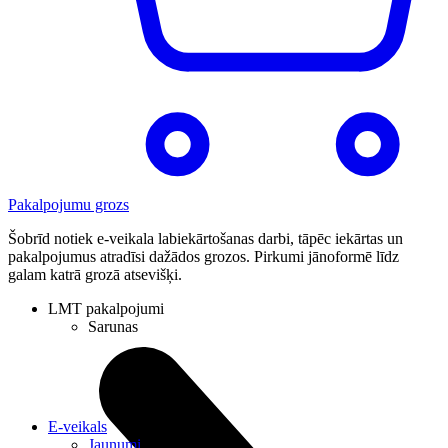
Pakalpojumu grozs
Šobrīd notiek e-veikala labiekārtošanas darbi, tāpēc iekārtas un
pakalpojumus atradīsi dažādos grozos. Pirkumi jānoformē līdz
galam katrā grozā atsevišķi.
LMT pakalpojumi
Sarunas
E-veikals
Jaunumi