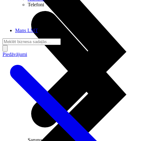
Telefoni
Mans LMT
Piedāvājumi
Sarunu pieslēgumi