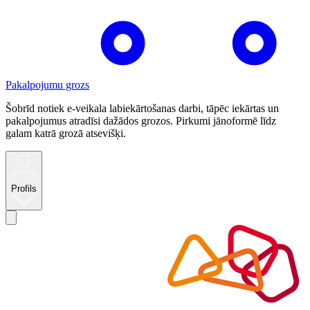
Pakalpojumu grozs
Šobrīd notiek e-veikala labiekārtošanas darbi, tāpēc iekārtas un
pakalpojumus atradīsi dažādos grozos. Pirkumi jānoformē līdz
galam katrā grozā atsevišķi.
Profils