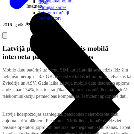
Papildpakalpojumi
Irbuļi
Internets
Atmiņas kartes
Telefonu turētaji
Stabilizatori
Televizori
2016. gada 29. novembris
Latvijā pasaulē straujākais mobilā
interneta patēriņa pieaugums
Mobilo datu patēriņš uz vienu SIM karti Latvijā sasniedzis līdz šim
nebijušu mērogu – 3.7 GB, apsteidzot tādas tehnoloģiju lielvalstis kā
Zviedrija un ASV. Gada laikā Latvijā mobilo datu lietojuma apjoms
audzis par 174%, kas ir straujākais kāpums pasaulē, liecina vadošās
telekomunikāciju pētniecības kompānijas Tefficient apkopotie dati.
Latvija līderpozīcijas sasniegusi, pateicoties neierobežota datu
apjoma tarifu plāniem. Pie mums tā ir ikdiena, kamēr daudzviet
pasaulē operatori joprojām pieturas pie megabaitu skaitīšanas. Tāpat
Latvijas konkurētspēju pasaules mērogā būtiski palielinājusi jaunās