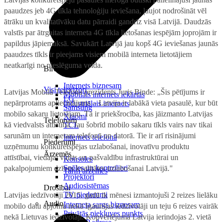
paaudzes jeb 4G tīkla tehnoloģiju ieviešana, ļaujot nodrošināt vēl
ātrāku un kvalitatīvāku datu pārraidi gandrīz visā Latvijā. Daudzās
valstīs par ātrgaitas interneta 4G tīkla lietošanas iespējām joprojām ir
papildus jāpiemaksā. Savukārt Latvijā jau kopš 4G ieviešanas jaunās
paaudzes tīkls ir pieejams visiem mobilā interneta lietotājiem
neatkarīgi no pieslēguma veida.
Birojam
Internets biznesam
Visi televizori
Latvijas Mobilā Telefona prezidents Juris Binde: „Šis pētījums ir
Mobilais internets iekārtās
LG
nepārprotams apliecinājums – Latvija ir labākā vieta pasaulē, kur būt
Industriālais internets
Samsung
mobilo sakaru lietotājam. Tā ir priekšrocība, kas jāizmanto Latvijas
Xiaomi
Telefonam
kā viedvalsts attīstībā. Jau šobrīd mobilo sakaru tīkls vairs nav tikai
TCL
sarunām un internetam telefonā un datorā. Tie ir arī risinājumi
Internets telefonā
Piederumi
uzņēmumu konkurētspējas uzlabošanai, inovatīvu produktu
Ārzemēs
attīstībai, viedajai valsts un pašvaldību infrastruktūrai un
Konsoles
Spēles un kontrolieri
pakalpojumiem dzīves kvalitātes uzlabošanai Latvijā."
Tarifi ārzemēs
Projektori
Audiosistēmas
Drošībai
TV piederumi
Latvijas iedzīvotāji 2015. gadā ik mēnesi izmantojuši 2 reizes lielāku
Audio
Interneta sargs biznesam
mobilo datu apjomu nekā Igaunijas iedzīvotāji un teju 6 reizes vairāk
Privātās piekļuves punkts
nekā Lietuvas iedzīvotāji. Kopvērtējumā Latvija ierindojas 2. vietā