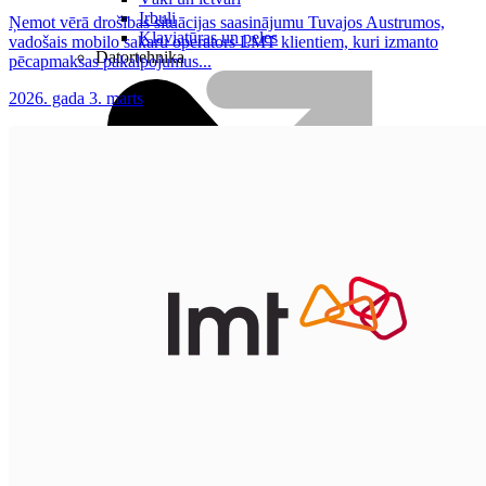
Irbuļi
Ņemot vērā drošības situācijas saasinājumu Tuvajos Austrumos,
Klaviatūras un peles
vadošais mobilo sakaru operators LMT klientiem, kuri izmanto
Datortehnika
pēcapmaksas pakalpojumus...
2026. gada 3. marts
Plūsma
Aprite
Nāc pie LMT