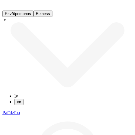
Privātpersonas
Bizness
lv
lv
en
Palīdzība