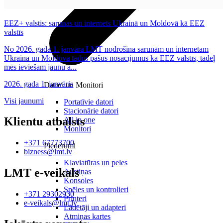
EEZ+ valstis: sarunas un internets Ukrainā un Moldovā kā EEZ
valstīs
No 2026. gada 1. janvāra LMT nodrošina sarunām un internetam
Ukrainā un Moldovā tādus pašus nosacījumus kā EEZ valstīs, tādēļ
mēs ieviešam jaunu a...
2026. gada 1. janvāris
Datori un Monitori
Visi jaunumi
Portatīvie datori
Stacionārie datori
Klientu atbalsts
All in one
Monitori
+371 67773700
Piederumi
bizness@lmt.lv
Klaviatūras un peles
LMT e-veikals
Austiņas
Konsoles
Spēles un kontrolieri
+371 29302930
Printeri
e-veikals@lmt.lv
Lādētāji un adapteri
Atmiņas kartes