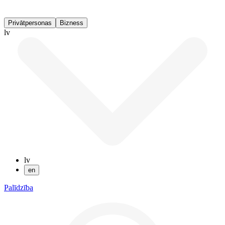
Privātpersonas
Bizness
lv
lv
en
Palīdzība