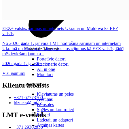
EEZ+ valstis: sarunas un internets Ukrainā un Moldovā kā EEZ
valstīs
No 2026. gada 1. janvāra LMT nodrošina sarunām un internetam
Ukrainā un Moldovā tādus pašus nosacījumus kā EEZ valstīs, tādēļ
Datori un Monitori
mēs ieviešam jaunu a...
Portatīvie datori
2026. gada 1. janvāris
Stacionārie datori
All in one
Visi jaunumi
Monitori
Klientu atbalsts
Piederumi
Klaviatūras un peles
+371 67773700
Austiņas
bizness@lmt.lv
Konsoles
Spēles un kontrolieri
LMT e-veikals
Printeri
Lādētāji un adapteri
Atmiņas kartes
+371 29302930