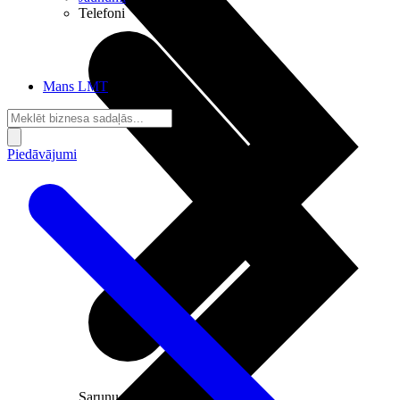
Telefoni
Mans LMT
Piedāvājumi
Sarunu pieslēgumi