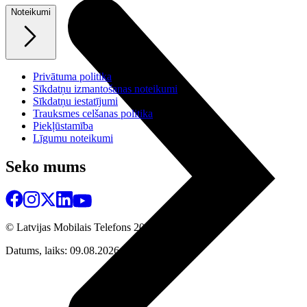
Noteikumi
Privātuma politika
Sīkdatņu izmantošanas noteikumi
Sīkdatņu iestatījumi
Trauksmes celšanas politika
Piekļūstamība
Līgumu noteikumi
Seko mums
© Latvijas Mobilais Telefons
2026
Datums, laiks: 09.08.2026 04:50