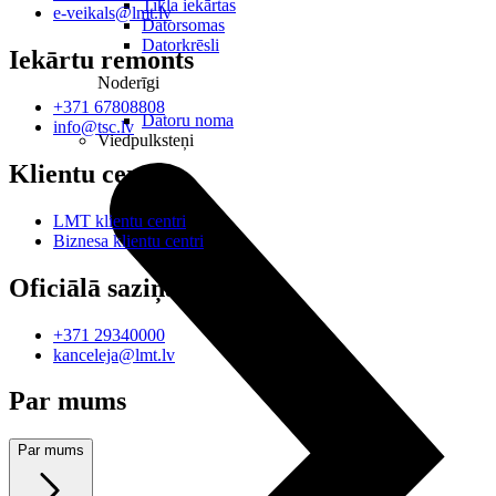
Tīkla iekārtas
e-veikals@lmt.lv
Datorsomas
Datorkrēsli
Iekārtu remonts
Noderīgi
+371 67808808
Datoru noma
info@tsc.lv
Viedpulksteņi
Klientu centri
LMT klientu centri
Biznesa klientu centri
Oficiālā saziņa
+371 29340000
kanceleja@lmt.lv
Par mums
Par mums