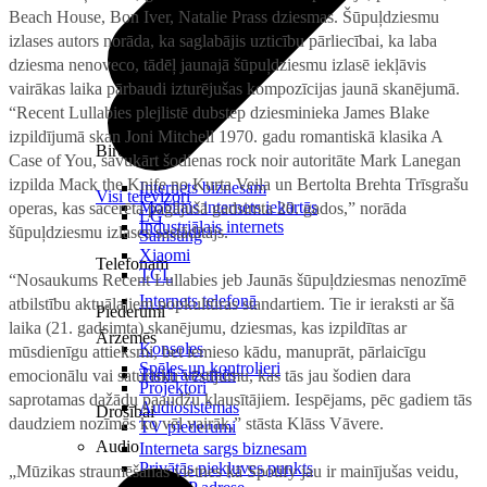
Beach House, Bon Iver, Natalie Prass dziesmas. Šūpuļdziesmu
izlases autors norāda, ka saglabājis uzticību pārliecībai, ka laba
dziesma nenoveco, tādēļ jaunajā šūpuļdziesmu izlasē iekļāvis
vairākas laika pārbaudi izturējušas kompozīcijas jaunā skanējumā.
“Recent Lullabies plejlistē dubstep dziesminieka James Blake
izpildījumā skan Joni Mitchell 1970. gadu romantiskā klasika A
Birojam
Case of You, savukārt šodienas rock noir autoritāte Mark Lanegan
izpilda Mack the Knife no Kurta Veila un Bertolta Brehta Trīsgrašu
Internets biznesam
Visi televizori
Mobilais internets iekārtās
operas, kas sacerēta pagājušā gadsimta 20. gados,” norāda
LG
Industriālais internets
šūpuļdziesmu izlases sastādītājs.
Samsung
Xiaomi
Telefonam
TCL
“Nosaukums Recent Lullabies jeb Jaunās šūpuļdziesmas nenozīmē
Internets telefonā
atbilstību aktuālajiem popkultūras standartiem. Tie ir ieraksti ar šā
Piederumi
laika (21. gadsimta) skanējumu, dziesmas, kas izpildītas ar
Ārzemēs
Konsoles
mūsdienīgu attieksmi, bet iemieso kādu, manuprāt, pārlaicīgu
Spēles un kontrolieri
Tarifi ārzemēs
emocionālu vai saturisku vēstījumu, kas tās jau šodien dara
Projektori
saprotamas dažādu paaudžu klausītājiem. Iespējams, pēc gadiem tās
Audiosistēmas
Drošībai
daudziem nozīmēs ko vēl vairāk,” stāsta Klāss Vāvere.
TV piederumi
Audio
Interneta sargs biznesam
Privātās piekļuves punkts
„Mūzikas straumēšanas vietnes kā Spotify jau ir mainījušas veidu,