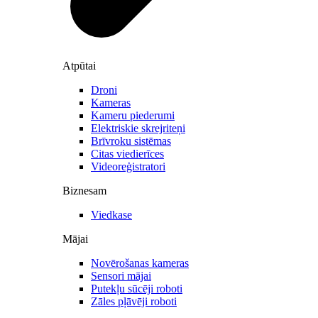
Atpūtai
Droni
Kameras
Kameru piederumi
Elektriskie skrejriteņi
Brīvroku sistēmas
Citas viedierīces
Videoreģistratori
Biznesam
Viedkase
Mājai
Novērošanas kameras
Sensori mājai
Putekļu sūcēji roboti
Zāles pļāvēji roboti