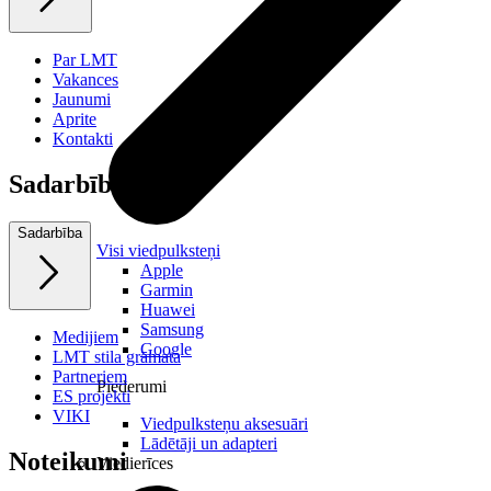
Par LMT
Vakances
Jaunumi
Aprite
Kontakti
Sadarbība
Sadarbība
Visi viedpulksteņi
Apple
Garmin
Huawei
Samsung
Medijiem
Google
LMT stila grāmata
Partneriem
Piederumi
ES projekti
VIKI
Viedpulksteņu aksesuāri
Lādētāji un adapteri
Noteikumi
Viedierīces