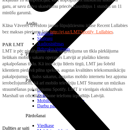
garu, ar savu dzīvo skanējumu priecēs klausītājus 1 stundas un 11
minūšu garumā.
Audio
Klāsa Vāveres izveidoto jauno šūpuļdziesmu izlase Recent Lullabies
bez maksas pieejama šeit
:
http://ej.uz/LMTSpotify_Lullabies
.
Austiņas
Skaļruņi
Audiosistēmas
PAR LMT
Brīvroku sistēmas
LMT ir pēc pieslēgumu skaita, apgrozījuma un tīkla pārklājuma
Planšetes
lielākais mobilo sakaru operators Latvijā ar plašāko klientu
apkalpošanas tīklu. Kā inovāciju līderis tirgū, LMT jau šobrīd
klientiem piedāvā pilna spektra, augstas kvalitātes telekomunikāciju
pakalpojumus – balss sakarus, ātrgaitas mobilo internetu bez apjoma
Pārvaldībai
ierobežojumiem, kā arī mobilo televīziju LMT Straume un mūzikas
straumēšanas pakalpojumu Spotify. LMT ir vienīgais ekskluzīvais
Darbalaika uzskaite
Zvanu pārvaldnieks
Marshall un oficiālais iPhone telefonu izplatītājs Latvijā.
Mobilo iekārtu pārvaldība
Darbu pārvaldnieks
Pārdošanai
Viedkase
Dalīties ar saiti