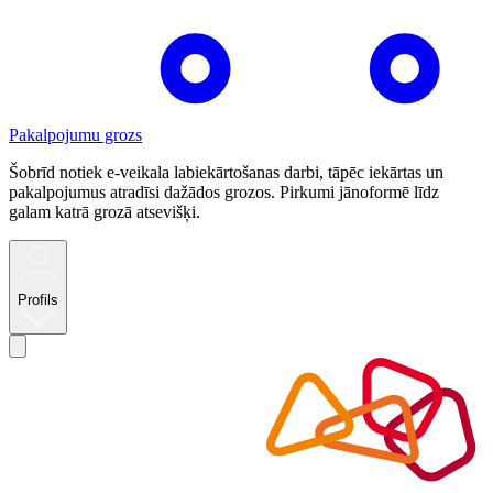
Pakalpojumu grozs
Šobrīd notiek e-veikala labiekārtošanas darbi, tāpēc iekārtas un
pakalpojumus atradīsi dažādos grozos. Pirkumi jānoformē līdz
galam katrā grozā atsevišķi.
Profils