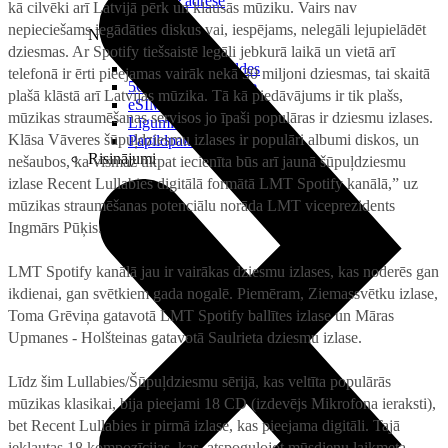
Reālā IP adrese
kā cilvēki arī Latvijā pērk un klausās mūziku. Vairs nav
nepieciešams iegādāties diskus vai, iespējams, nelegāli lejupielādēt
Noderīgi
dziesmas. Ar Spotify tiešsaistē legāli jebkurā laikā un vietā arī
Jautājumi un atbildes
telefonā ir ērti pieejamas vairāk nekā 30 miljoni dziesmas, tai skaitā
5G pārklājuma karte
plašā klāstā arī Latvijas mūzika. Tā kā piedāvājums ir tik plašs,
eSIM tehnoloģija
mūzikas straumēšanas servisos jo īpaši populāras ir dziesmu izlases.
Līgumi un noteikumi
Klāsa Vāveres šūpuļdziesmu izlases ir populāri albumi diskos, un
Papildpakalpojumi
Risinājumi
nešaubos, ka vismaz tikpat iecienīta būs arī jaunā šūpuļdziesmu
izlase Recent Lullabies digitālā formātā LMT Spotify kanālā,” uz
mūzikas straumēšanas potenciālu norāda LMT viceprezidents
Ingmārs Pūķis.
LMT Spotify kanālā jau ir vairākas dziesmu izlases, kas noderēs gan
ikdienai, gan svētkiem gada nogalē. Piemēram, Ziemassvētku izlase,
Toma Grēviņa gatavotā LMT Spotify ballītes izlase un Māras
Upmanes - Holšteinas gatavotā Saulrieta dziesmu izlase.
Līdz šim Lullabies/Šūpuļdziesmu sērijā, kas veltīta populārās
mūzikas klasikai, bija pieejami 18 CD (izdevējs Mikrofona ieraksti),
bet Recent Lullabies ir pirmā izlase, kas pieejama digitāli. Tajā
iekļautas 18 kompozīcijas, kas, atspoguļojot mūsdienu laikmeta