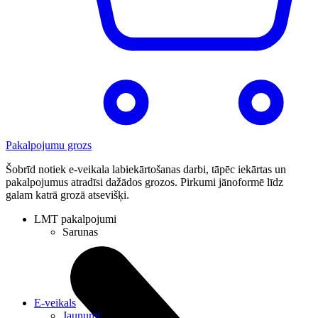
Pakalpojumu grozs
Šobrīd notiek e-veikala labiekārtošanas darbi, tāpēc iekārtas un
pakalpojumus atradīsi dažādos grozos. Pirkumi jānoformē līdz
galam katrā grozā atsevišķi.
LMT pakalpojumi
Sarunas
E-veikals
Jaunumi