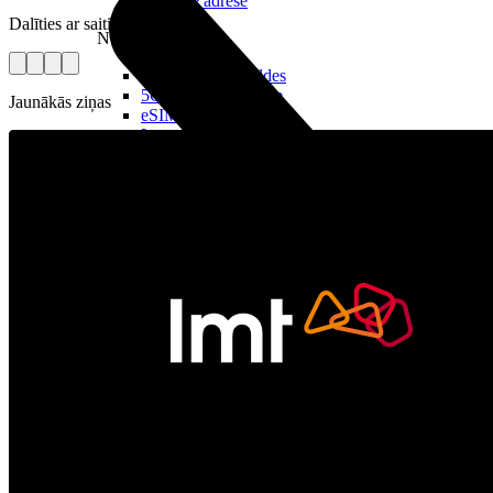
Reālā IP adrese
Dalīties ar saiti
Noderīgi
Jautājumi un atbildes
5G pārklājuma karte
Jaunākās ziņas
eSIM tehnoloģija
Līgumi un noteikumi
Papildpakalpojumi
Risinājumi