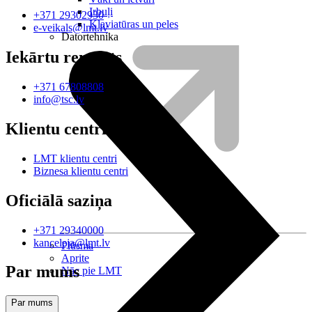
Irbuļi
+371 29302930
Klaviatūras un peles
e-veikals@lmt.lv
Datortehnika
Iekārtu remonts
+371 67808808
info@tsc.lv
Klientu centri
LMT klientu centri
Biznesa klientu centri
Oficiālā saziņa
+371 29340000
kanceleja@lmt.lv
Plūsma
Aprite
Par mums
Nāc pie LMT
Par mums