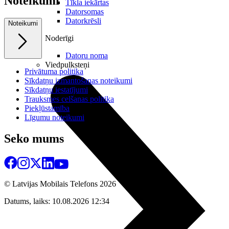
Noteikumi
Tīkla iekārtas
Datorsomas
Datorkrēsli
Noteikumi
Noderīgi
Datoru noma
Viedpulksteņi
Privātuma politika
Sīkdatņu izmantošanas noteikumi
Sīkdatņu iestatījumi
Trauksmes celšanas politika
Piekļūstamība
Līgumu noteikumi
Seko mums
© Latvijas Mobilais Telefons
2026
Datums, laiks: 10.08.2026 12:34