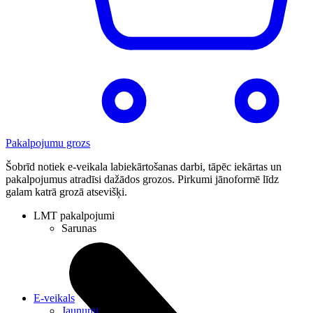
Pakalpojumu grozs
Šobrīd notiek e-veikala labiekārtošanas darbi, tāpēc iekārtas un
pakalpojumus atradīsi dažādos grozos. Pirkumi jānoformē līdz
galam katrā grozā atsevišķi.
LMT pakalpojumi
Sarunas
E-veikals
Jaunumi