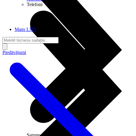
Telefoni
Mans LMT
Piedāvājumi
Sarunu pieslēgumi