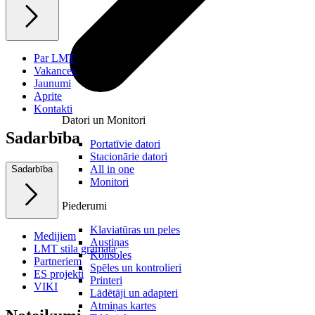
Par LMT
Vakances
Jaunumi
Aprite
Kontakti
Datori un Monitori
Sadarbība
Portatīvie datori
Stacionārie datori
All in one
Sadarbība
Monitori
Piederumi
Klaviatūras un peles
Medijiem
Austiņas
LMT stila grāmata
Konsoles
Partneriem
Spēles un kontrolieri
ES projekti
Printeri
VIKI
Lādētāji un adapteri
Atmiņas kartes