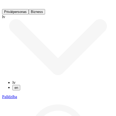
Privātpersonas
Bizness
lv
lv
en
Palīdzība