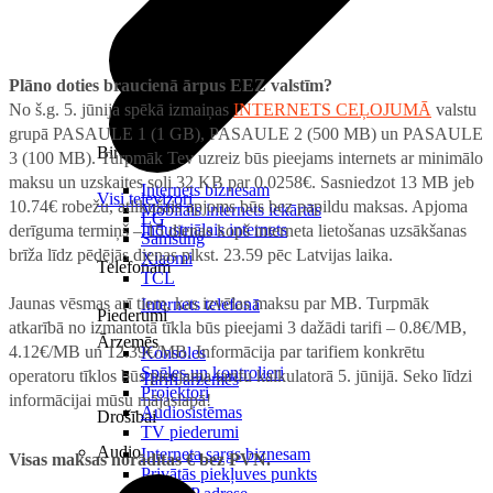
Plāno doties braucienā ārpus EEZ valstīm?
No š.g. 5. jūnija spēkā izmaiņas
INTERNETS CEĻOJUMĀ
valstu
grupā PASAULE 1 (1 GB), PASAULE 2 (500 MB) un PASAULE
Birojam
3 (100 MB). Turpmāk Tev uzreiz būs pieejams internets ar minimālo
maksu un uzskaites soli 32 KB par 0.0258€. Sasniedzot 13 MB jeb
Internets biznesam
Visi televizori
10.74€ robežu, atlikušais apjoms būs bez papildu maksas. Apjoma
Mobilais internets iekārtās
LG
Industriālais internets
derīguma termiņš – 15 dienas kopš interneta lietošanas uzsākšanas
Samsung
brīža līdz pēdējās dienas plkst. 23.59 pēc Latvijas laika.
Xiaomi
Telefonam
TCL
Jaunas vēsmas arī tiem, kas izvēlas maksu par MB. Turpmāk
Internets telefonā
Piederumi
atkarībā no izmantotā tīkla būs pieejami 3 dažādi tarifi – 0.8€/MB,
Ārzemēs
4.12€/MB un 12.39€/MB. Informācija par tarifiem konkrētu
Konsoles
Spēles un kontrolieri
operatoru tīklos būs pieejama tarifu kalkulatorā 5. jūnijā. Seko līdzi
Tarifi ārzemēs
Projektori
informācijai mūsu mājaslapā!
Audiosistēmas
Drošībai
TV piederumi
Audio
Interneta sargs biznesam
Visas maksas norādītas € bez PVN.
Privātās piekļuves punkts