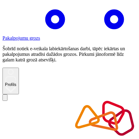
Pakalpojumu grozs
Šobrīd notiek e-veikala labiekārtošanas darbi, tāpēc iekārtas un
pakalpojumus atradīsi dažādos grozos. Pirkumi jānoformē līdz
galam katrā grozā atsevišķi.
Profils