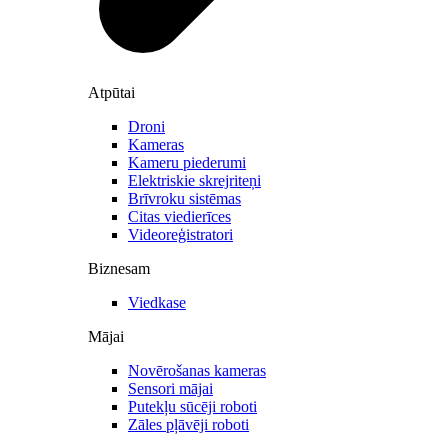
Atpūtai
Droni
Kameras
Kameru piederumi
Elektriskie skrejriteņi
Brīvroku sistēmas
Citas viedierīces
Videoreģistratori
Biznesam
Viedkase
Mājai
Novērošanas kameras
Sensori mājai
Putekļu sūcēji roboti
Zāles pļāvēji roboti