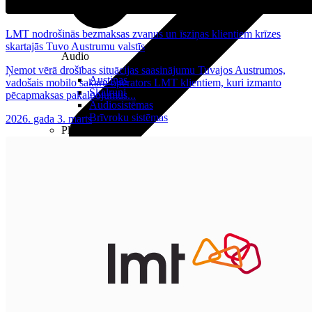
LMT nodrošinās bezmaksas zvanus un īsziņas klientiem krīzes
skartajās Tuvo Austrumu valstīs
Audio
Ņemot vērā drošības situācijas saasinājumu Tuvajos Austrumos,
Austiņas
vadošais mobilo sakaru operators LMT klientiem, kuri izmanto
Skaļruņi
pēcapmaksas pakalpojumus...
Audiosistēmas
Brīvroku sistēmas
2026. gada 3. marts
Planšetes
Pārvaldībai
Darbalaika uzskaite
Zvanu pārvaldnieks
Mobilo iekārtu pārvaldība
Darbu pārvaldnieks
Pārdošanai
Viedkase