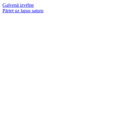
Galvenā izvēlne
Pāriet uz lapas saturu