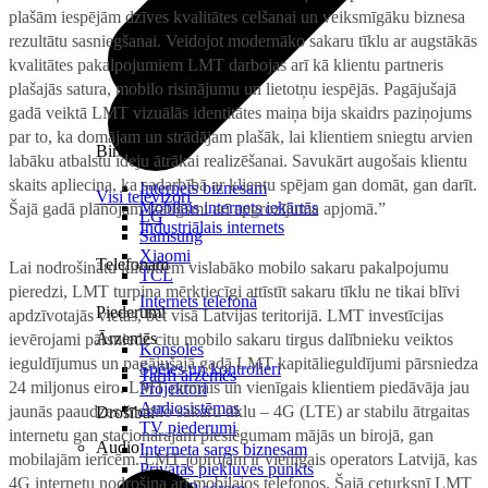
plašām iespējām dzīves kvalitātes celšanai un veiksmīgāku biznesa
rezultātu sasniegšanai. Veidojot modernāko sakaru tīklu ar augstākās
kvalitātes pakalpojumiem LMT darbojas arī kā klientu partneris
plašajās satura, mobilo risinājumu un lietotņu iespējās. Pagājušajā
gadā veiktā LMT vizuālās identitātes maiņa bija skaidrs paziņojums
par to, ka domājam un strādājam plašāk, lai klientiem sniegtu arvien
Birojam
labāku atbalstu ideju ātrākai realizēšanai. Savukārt augošais klientu
skaits apliecina, ka sadarbībā ar klientu spējam gan domāt, gan darīt.
Internets biznesam
Visi televizori
Mobilais internets iekārtās
Šajā gadā plānojam izaugsmi arī apgrozījuma apjomā.”
LG
Industriālais internets
Samsung
Xiaomi
Telefonam
Lai nodrošinātu klientiem vislabāko mobilo sakaru pakalpojumu
TCL
pieredzi, LMT turpina mērķtiecīgi attīstīt sakaru tīklu ne tikai blīvi
Internets telefonā
Piederumi
apdzīvotajās vietās, bet visā Latvijas teritorijā. LMT investīcijas
Ārzemēs
ievērojami pārsniedz citu mobilo sakaru tirgus dalībnieku veiktos
Konsoles
ieguldījumus un pagājušajā gadā LMT kapitālieguldījumi pārsniedza
Spēles un kontrolieri
Tarifi ārzemēs
24 miljonus eiro. LMT pirmais un vienīgais klientiem piedāvāja jau
Projektori
Audiosistēmas
jaunās paaudzes mobilo sakaru tīklu – 4G (LTE) ar stabilu ātrgaitas
Drošībai
TV piederumi
internetu gan stacionārajam pieslēgumam mājās un birojā, gan
Audio
Interneta sargs biznesam
mobilajām ierīcēm. LMT joprojām ir vienīgais operators Latvijā, kas
Privātās piekļuves punkts
4G internetu nodrošina arī mobilajos telefonos. Šajā ceturksnī LMT