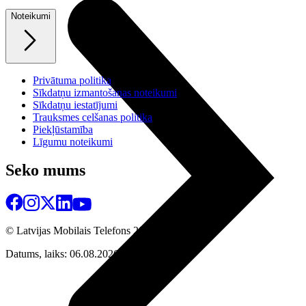
Noteikumi
Privātuma politika
Sīkdatņu izmantošanas noteikumi
Sīkdatņu iestatījumi
Trauksmes celšanas politika
Piekļūstamība
Līgumu noteikumi
Seko mums
© Latvijas Mobilais Telefons
2026
Datums, laiks: 06.08.2026 03:41