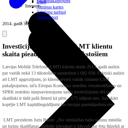
Papildpakalpojumi
Irbuļi
Internets
Atmiņas kartes
Telefonu turētaji
Stabilizatori
Televizori
2014. gada 30. janvāris
Investīcijas veicinājušas LMT klientu
skaita pieaugumu par 13 tūkstošiem
Latvijas Mobilā Telefona (LMT) klientu skaits 2013. gadā audzis
par vairāk nekā 13 tūkstošiem sasniedzot 1 082 930. Faktiski audzis
arī LMT apgrozījums, jo klienti arvien vairāk izmanto LMT
pakalpojumus, taču Eiropas Komisijas noteikto viesabonēšanas un
SPRK noteikto starpsavienojumu tarifu ierobežojumu dēļ tas
skaitliski ir tādā pašā līmenī kā pērn – 175 miljoni eiro. Savukārt
kopējie LMT kapitālieguldījumi jau tuvojas pusmiljardam eiro.
LMT prezidents Juris Binde: „No vienkāršas balss sarunu minūšu
un īsziņu skaitīšanas, mobilie telesakari ir kļuvuši par ērtu līdzekli ar