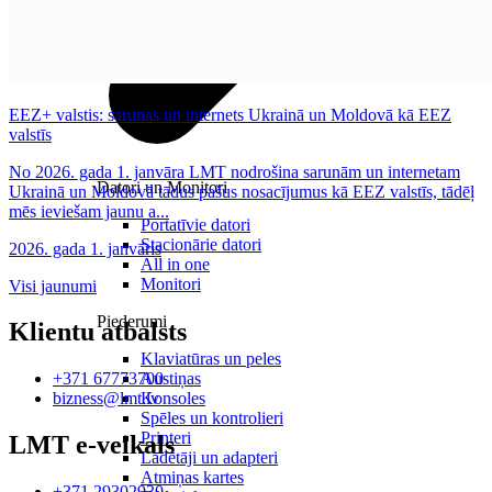
EEZ+ valstis: sarunas un internets Ukrainā un Moldovā kā EEZ
valstīs
No 2026. gada 1. janvāra LMT nodrošina sarunām un internetam
Datori un Monitori
Ukrainā un Moldovā tādus pašus nosacījumus kā EEZ valstīs, tādēļ
mēs ieviešam jaunu a...
Portatīvie datori
Stacionārie datori
2026. gada 1. janvāris
All in one
Monitori
Visi jaunumi
Piederumi
Klientu atbalsts
Klaviatūras un peles
Austiņas
+371 67773700
Konsoles
bizness@lmt.lv
Spēles un kontrolieri
Printeri
LMT e-veikals
Lādētāji un adapteri
Atmiņas kartes
+371 29302930