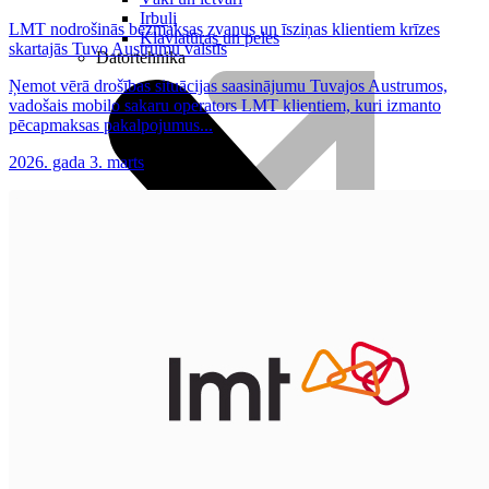
Irbuļi
LMT nodrošinās bezmaksas zvanus un īsziņas klientiem krīzes
Klaviatūras un peles
skartajās Tuvo Austrumu valstīs
Datortehnika
Ņemot vērā drošības situācijas saasinājumu Tuvajos Austrumos,
vadošais mobilo sakaru operators LMT klientiem, kuri izmanto
pēcapmaksas pakalpojumus...
2026. gada 3. marts
Plūsma
Aprite
Nāc pie LMT