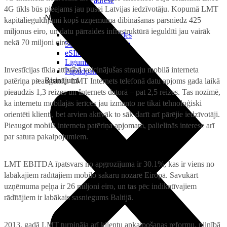
Reālā IP adrese
4G tīkls būs pieejams jau pusei Latvijas iedzīvotāju. Kopumā LMT
Noderīgi
kapitālieguldījumi kopš uzņēmuma dibināšanas pārsniedz 425
miljonus eiro, un datu pārraides infrastruktūrā ieguldīti jau vairāk
Jautājumi un atbildes
nekā 70 miljoni eiro.
5G pārklājuma karte
eSIM tehnoloģija
Līgumi un noteikumi
Investīcijas tīkla attīstībā veicinājušas strauju mobilā interneta
Papildpakalpojumi
Risinājumi
patēriņa pieaugumu. LMT Internets telefonā datu apjoms gada laikā
pieaudzis 1,3 reizes un Internets datorā – pat 2,5 reizes. Tas nozīmē,
ka internetu mobilajās ierīcēs jau izmanto ne tikai tehnoloģiski
orientēti klienti, bet arvien aktīvāk to sāk darīt arī pārējie iedzīvotāji.
Pieaugot mobilā interneta patēriņa apjomam, palielinās interese arī
par satura pakalpojumiem.
LMT EBITDA īpatsvars no apgrozījuma ir 30.1%, kas ir viens no
labākajiem rādītājiem mobilo sakaru nozarē Eiropā. Savukārt
uzņēmuma peļņa ir 26 miljoni eiro, un tas pēc indikatīvajiem
rādītājiem ir labākais sasniegums Baltijā.
2013. gadā LMT turpināja arī klientu apkalpošanas reformu, pilnībā