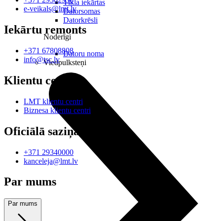
Tīkla iekārtas
e-veikals@lmt.lv
Datorsomas
Datorkrēsli
Iekārtu remonts
Noderīgi
+371 67808808
Datoru noma
info@tsc.lv
Viedpulksteņi
Klientu centri
LMT klientu centri
Biznesa klientu centri
Oficiālā saziņa
+371 29340000
kanceleja@lmt.lv
Par mums
Par mums