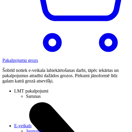
Pakalpojumu grozs
Šobrīd notiek e-veikala labiekārtošanas darbi, tāpēc iekārtas un
pakalpojumus atradīsi dažādos grozos. Pirkumi jānoformē līdz
galam katrā grozā atsevišķi.
LMT pakalpojumi
Sarunas
E-veikals
Jaunumi