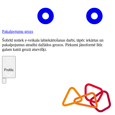
Pakalpojumu grozs
Šobrīd notiek e-veikala labiekārtošanas darbi, tāpēc iekārtas un
pakalpojumus atradīsi dažādos grozos. Pirkumi jānoformē līdz
galam katrā grozā atsevišķi.
Profils