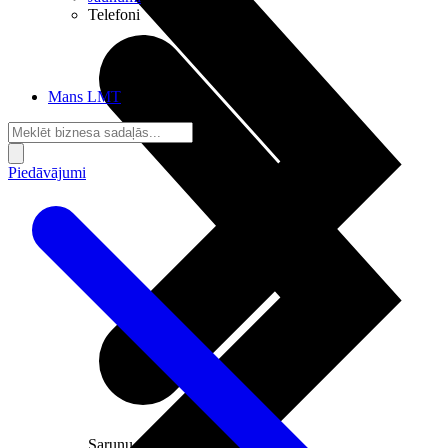
Telefoni
Mans LMT
Piedāvājumi
Sarunu pieslēgumi