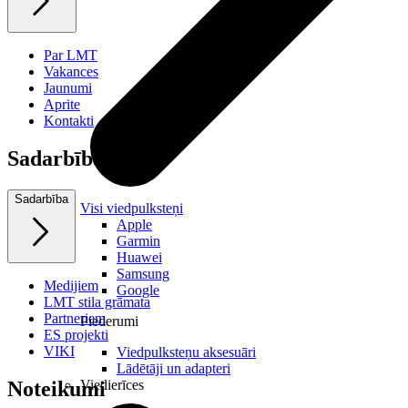
Par LMT
Vakances
Jaunumi
Aprite
Kontakti
Sadarbība
Sadarbība
Visi viedpulksteņi
Apple
Garmin
Huawei
Samsung
Medijiem
Google
LMT stila grāmata
Partneriem
Piederumi
ES projekti
VIKI
Viedpulksteņu aksesuāri
Lādētāji un adapteri
Viedierīces
Noteikumi