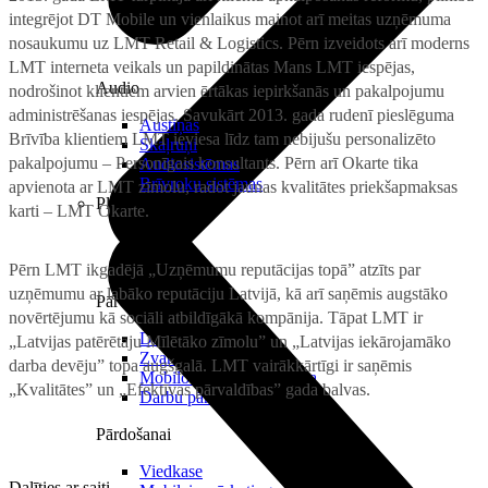
integrējot DT Mobile un vienlaikus mainot arī meitas uzņēmuma
nosaukumu uz LMT Retail & Logistics. Pērn izveidots arī moderns
LMT interneta veikals un papildinātas Mans LMT iespējas,
Audio
nodrošinot klientiem arvien ērtākas iepirkšanās un pakalpojumu
administrēšanas iespējas. Savukārt 2013. gada rudenī pieslēguma
Austiņas
Brīvība klientiem LMT ieviesa līdz tam nebijušu personalizēto
Skaļruņi
pakalpojumu – Personīgais konsultants. Pērn arī Okarte tika
Audiosistēmas
Brīvroku sistēmas
apvienota ar LMT zīmolu, radot jaunas kvalitātes priekšapmaksas
Planšetes
karti – LMT Okarte.
Pērn LMT ikgadējā „Uzņēmumu reputācijas topā” atzīts par
uzņēmumu ar labāko reputāciju Latvijā, kā arī saņēmis augstāko
Pārvaldībai
novērtējumu kā sociāli atbildīgākā kompānija. Tāpat LMT ir
Darbalaika uzskaite
„Latvijas patērētāju Mīlētāko zīmolu” un „Latvijas iekārojamāko
Zvanu pārvaldnieks
darba devēju” topa augšgalā. LMT vairākkārtīgi ir saņēmis
Mobilo iekārtu pārvaldība
„Kvalitātes” un „Efektīvas pārvaldības” gada balvas.
Darbu pārvaldnieks
Pārdošanai
Viedkase
Dalīties ar saiti