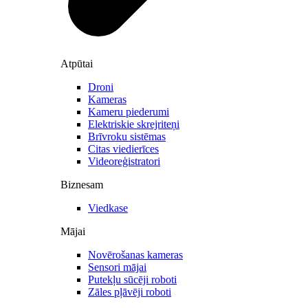
Atpūtai
Droni
Kameras
Kameru piederumi
Elektriskie skrejriteņi
Brīvroku sistēmas
Citas viedierīces
Videoreģistratori
Biznesam
Viedkase
Mājai
Novērošanas kameras
Sensori mājai
Putekļu sūcēji roboti
Zāles pļāvēji roboti