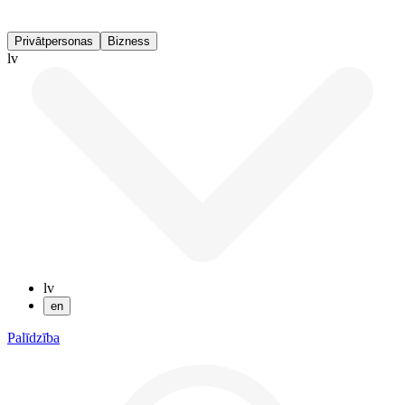
Privātpersonas
Bizness
lv
lv
en
Palīdzība