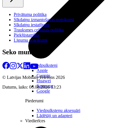
Privātuma politika
Sīkdatņu izmantošanas noteikumi
Sīkdatņu iestatījumi
Trauksmes celšanas politika
Piekļūstamība
Līgumu noteikumi
Seko mums
Visi viedpulksteņi
Apple
Garmin
© Latvijas Mobilais Telefons
2026
Huawei
Samsung
Datums, laiks: 06.08.2026 13:23
Google
Piederumi
Viedpulksteņu aksesuāri
Lādētāji un adapteri
Viedierīces