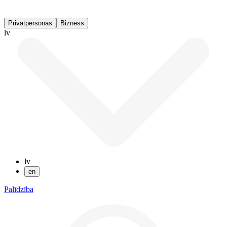
Privātpersonas
Bizness
lv
lv
en
Palīdzība