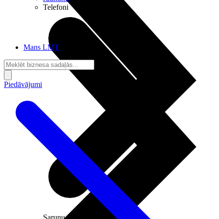
Telefoni
Mans LMT
Piedāvājumi
Sarunu pieslēgumi