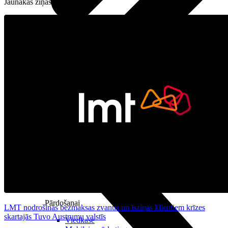
Jaunākās ziņas
Audio
Austiņas
Skaļruņi
Audiosistēmas
Brīvroku sistēmas
Planšetes
Pārvaldībai
Darbalaika uzskaite
Zvanu pārvaldnieks
Mobilo iekārtu pārvaldība
Darbu pārvaldnieks
Pārdošanai
LMT nodrošinās bezmaksas zvanus un īsziņas klientiem krīzes
skartajās Tuvo Austrumu valstīs
Viedkase