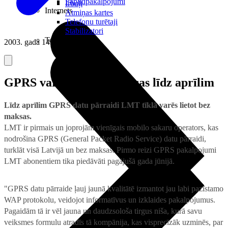
Papildpakalpojumi
Irbuļi
Internets
Atmiņas kartes
Telefonu turētaji
Stabilizatori
Televizori
2003. gada 14. janvāris
GPRS var lietot bez maksas līdz aprīlim
Līdz aprīlim GPRS datu pārraidi LMT tīklā varēs lietot bez
maksas.
LMT ir pirmais un joprojām vienīgais mobilo sakaru operators, kas
nodrošina GPRS (General Packet Radio Service) datu pārraidi,
turklāt visā Latvijā un bez maksas. Pirmo reizi GPRS pakalpojumi
LMT abonentiem tika piedāvāti pagājušā gada jūnijā.
"GPRS datu pārraide ļauj jaunā kvalitātē izmantot jau labi pazīstamo
WAP protokolu, veidojot informatīvus un izklaides pakalpojumus.
Pagaidām tā ir vēl jauna un daudzsološa tirgus niša, kurā savu
veiksmes formulu atradīs tā kompānija, kas visprecīzāk uzminēs, par