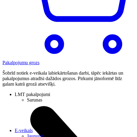
Pakalpojumu grozs
Šobrīd notiek e-veikala labiekārtošanas darbi, tāpēc iekārtas un
pakalpojumus atradīsi dažādos grozos. Pirkumi jānoformē līdz
galam katrā grozā atsevišķi.
LMT pakalpojumi
Sarunas
E-veikals
Jaunumi