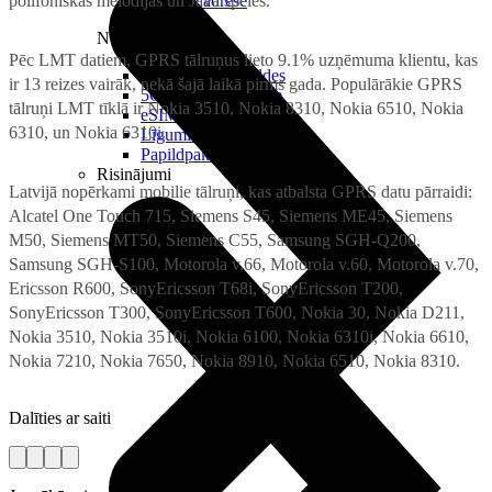
polifoniskās melodijas un Java spēles.
Reālā IP adrese
Noderīgi
Pēc LMT datiem, GPRS tālruņus lieto 9.1% uzņēmuma klientu, kas
Jautājumi un atbildes
ir 13 reizes vairāk, nekā šajā laikā pirms gada. Populārākie GPRS
5G pārklājuma karte
tālruņi LMT tīklā ir Nokia 3510, Nokia 8310, Nokia 6510, Nokia
eSIM tehnoloģija
6310, un Nokia 6310i.
Līgumi un noteikumi
Papildpakalpojumi
Risinājumi
Latvijā nopērkami mobilie tālruņi, kas atbalsta GPRS datu pārraidi:
Alcatel One Touch 715, Siemens S45, Siemens ME45, Siemens
M50, Siemens MT50, Siemens C55, Samsung SGH-Q200,
Samsung SGH-S100, Motorola v.66, Motorola v.60, Motorola v.70,
Ericsson R600, SonyEricsson T68i, SonyEricsson T200,
SonyEricsson T300, SonyEricsson T600, Nokia 30, Nokia D211,
Nokia 3510, Nokia 3510i, Nokia 6100, Nokia 6310i, Nokia 6610,
Nokia 7210, Nokia 7650, Nokia 8910, Nokia 6510, Nokia 8310.
Dalīties ar saiti