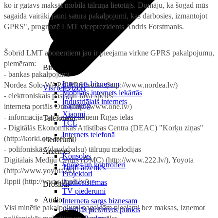
ko ir gatavs maksāt mobilā tālruņa lietotājs. Domāju, ka šogad mūs
sagaida vairāki jauni satura pakalpojumi, kas darbosies, izmantojot
GPRS", prognozē LMT viceprezidents Andris Forstmanis.
Šobrīd LMT abonentiem jau ir pieejama virkne GPRS pakalpojumu,
piemēram:
Birojam
- bankas pakalpojumi
Internets biznesam
Nordea Solo WAP/GPRS banka (http://www.nordea.lv/)
Visi televizori
Mobilais internets iekārtās
- elektroniskais pasts un Java spēles
LG
Industriālais internets
Samsung
interneta portāls One (http://www.one.lv/)
Xiaomi
- informācija par sastrēgumiem Rīgas ielās
Telefonam
TCL
- Digitālās Ekonomikas Attīstības Centra (DEAC) "Korķu ziņas"
Internets telefonā
(http://korki.oto-info.lv)
Piederumi
- polifoniskās (daudzbalsu) tālruņu melodijas
Ārzemēs
Konsoles
Digitālais Mediju Centrs (DMC) (http://www.222.lv/), Yoyota
Spēles un kontrolieri
Tarifi ārzemēs
(http://www.yoyota.lv)
Projektori
Jippii (http://www.jippii.lv/)
Audiosistēmas
Drošībai
TV piederumi
Audio
Interneta sargs biznesam
Visi minētie pakalpojumi pagaidām pieejami bez maksas, izņemot
Privātās piekļuves punkts