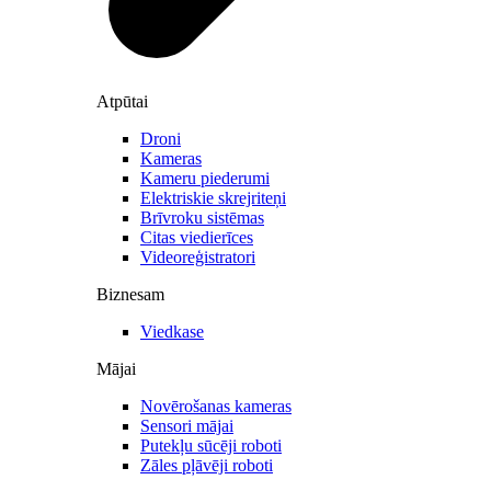
Atpūtai
Droni
Kameras
Kameru piederumi
Elektriskie skrejriteņi
Brīvroku sistēmas
Citas viedierīces
Videoreģistratori
Biznesam
Viedkase
Mājai
Novērošanas kameras
Sensori mājai
Putekļu sūcēji roboti
Zāles pļāvēji roboti