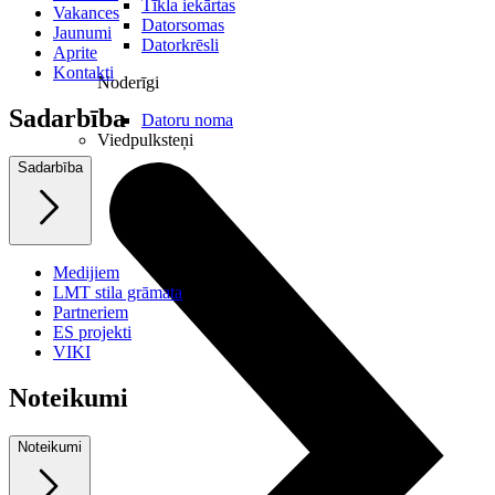
Tīkla iekārtas
Vakances
Datorsomas
Jaunumi
Datorkrēsli
Aprite
Kontakti
Noderīgi
Sadarbība
Datoru noma
Viedpulksteņi
Sadarbība
Medijiem
LMT stila grāmata
Partneriem
ES projekti
VIKI
Noteikumi
Noteikumi