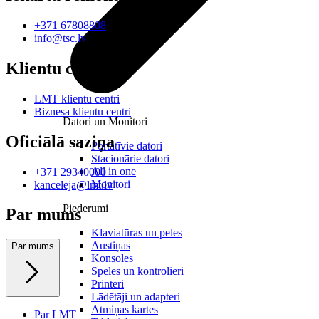
+371 67808808
info@tsc.lv
Klientu centri
LMT klientu centri
Biznesa klientu centri
Datori un Monitori
Oficiālā saziņa
Portatīvie datori
Stacionārie datori
All in one
+371 29340000
Monitori
kanceleja@lmt.lv
Piederumi
Par mums
Klaviatūras un peles
Austiņas
Par mums
Konsoles
Spēles un kontrolieri
Printeri
Lādētāji un adapteri
Atmiņas kartes
Par LMT