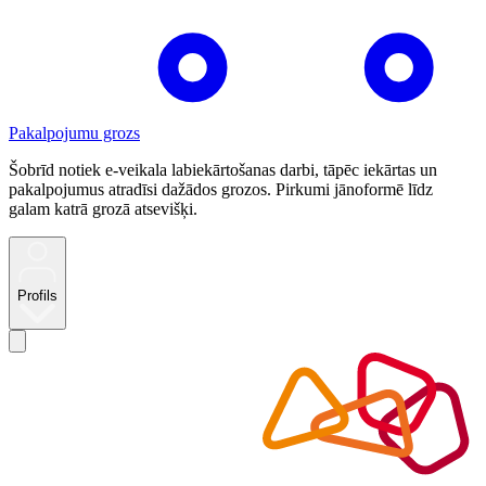
Pakalpojumu grozs
Šobrīd notiek e-veikala labiekārtošanas darbi, tāpēc iekārtas un
pakalpojumus atradīsi dažādos grozos. Pirkumi jānoformē līdz
galam katrā grozā atsevišķi.
Profils