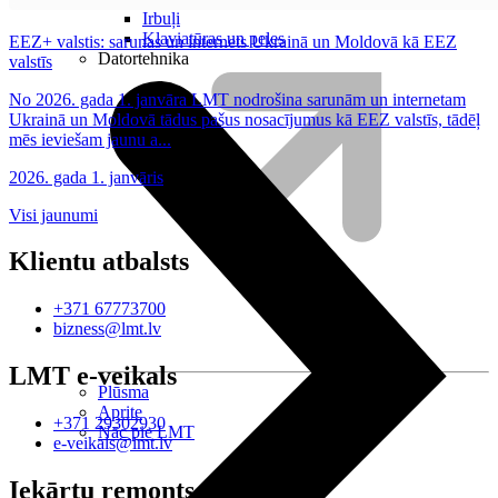
Irbuļi
Klaviatūras un peles
EEZ+ valstis: sarunas un internets Ukrainā un Moldovā kā EEZ
Datortehnika
valstīs
No 2026. gada 1. janvāra LMT nodrošina sarunām un internetam
Ukrainā un Moldovā tādus pašus nosacījumus kā EEZ valstīs, tādēļ
mēs ieviešam jaunu a...
2026. gada 1. janvāris
Visi jaunumi
Klientu atbalsts
+371 67773700
bizness@lmt.lv
LMT e-veikals
Plūsma
Aprite
+371 29302930
Nāc pie LMT
e-veikals@lmt.lv
Iekārtu remonts