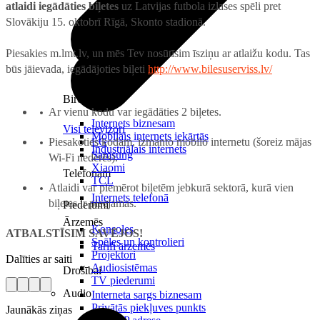
atlaidi iegādāties biļetes
uz Latvijas futbola izlases spēli pret
Slovākiju 15. oktobrī Rīgā, Skonto stadionā.
Piesakies m.lmt.lv, un mēs Tev nosūtīsim īsziņu ar atlaižu kodu. Tas
būs jāievada, iegādājoties biļeti
http://www.bilesuserviss.lv/
Birojam
Ar vienu kodu var iegādāties 2 biļetes.
Internets biznesam
Visi televizori
Mobilais internets iekārtās
Piesakoties kodam, izmanto mobilo internetu (šoreiz mājas
LG
Industriālais internets
Samsung
Wi-Fi nederēs).
Xiaomi
Telefonam
TCL
Atlaidi var piemērot biļetēm jebkurā sektorā, kurā vien
Internets telefonā
biļetes ir pieejamas.
Piederumi
Ārzemēs
Konsoles
ATBALSTĪSIM SAVĒJOS!
Spēles un kontrolieri
Tarifi ārzemēs
Projektori
Dalīties ar saiti
Audiosistēmas
Drošībai
TV piederumi
Audio
Interneta sargs biznesam
Privātās piekļuves punkts
Jaunākās ziņas