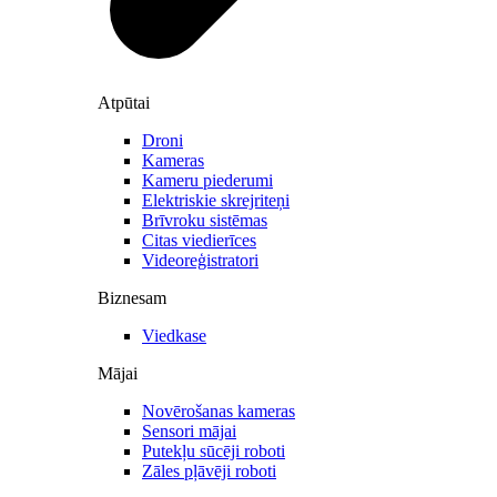
Atpūtai
Droni
Kameras
Kameru piederumi
Elektriskie skrejriteņi
Brīvroku sistēmas
Citas viedierīces
Videoreģistratori
Biznesam
Viedkase
Mājai
Novērošanas kameras
Sensori mājai
Putekļu sūcēji roboti
Zāles pļāvēji roboti