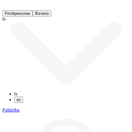
Privātpersonas
Bizness
lv
lv
en
Palīdzība