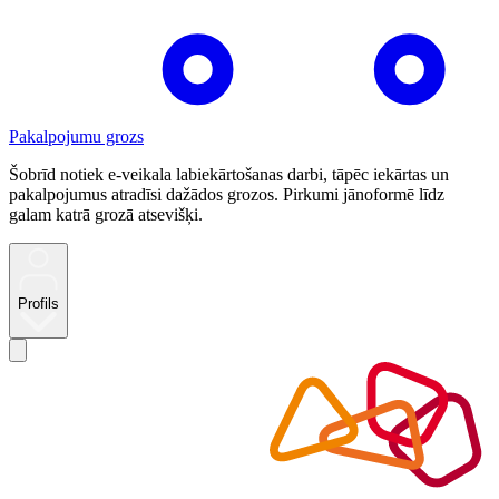
Pakalpojumu grozs
Šobrīd notiek e-veikala labiekārtošanas darbi, tāpēc iekārtas un
pakalpojumus atradīsi dažādos grozos. Pirkumi jānoformē līdz
galam katrā grozā atsevišķi.
Profils