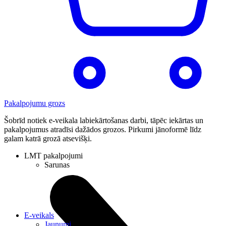
Pakalpojumu grozs
Šobrīd notiek e-veikala labiekārtošanas darbi, tāpēc iekārtas un
pakalpojumus atradīsi dažādos grozos. Pirkumi jānoformē līdz
galam katrā grozā atsevišķi.
LMT pakalpojumi
Sarunas
E-veikals
Jaunumi