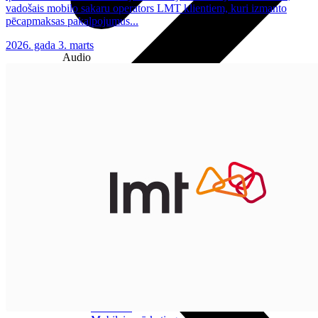
vadošais mobilo sakaru operators LMT klientiem, kuri izmanto
pēcapmaksas pakalpojumus...
2026. gada 3. marts
Audio
Austiņas
Skaļruņi
Audiosistēmas
Brīvroku sistēmas
Planšetes
Pārvaldībai
Darbalaika uzskaite
Zvanu pārvaldnieks
Mobilo iekārtu pārvaldība
Darbu pārvaldnieks
Pārdošanai
Viedkase