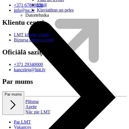
Irbuļi
+371 67808808
Klaviatūras un peles
info@tsc.lv
Datortehnika
Klientu centri
LMT klientu centri
Biznesa klientu centri
Oficiālā saziņa
+371 29340000
kanceleja@lmt.lv
Par mums
Par mums
Plūsma
Aprite
Nāc pie LMT
Par LMT
Vakances