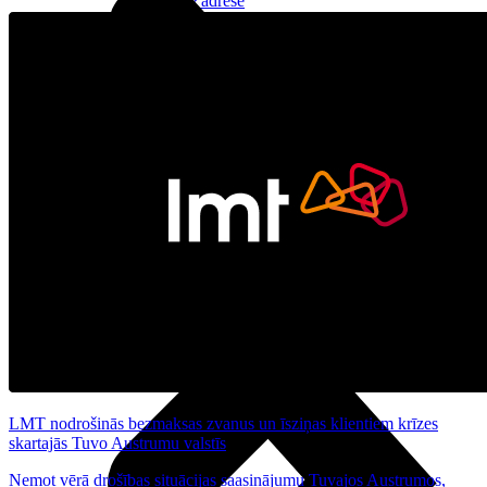
Reālā IP adrese
Noderīgi
Jautājumi un atbildes
5G pārklājuma karte
eSIM tehnoloģija
Līgumi un noteikumi
Papildpakalpojumi
Risinājumi
LMT nodrošinās bezmaksas zvanus un īsziņas klientiem krīzes
skartajās Tuvo Austrumu valstīs
Ņemot vērā drošības situācijas saasinājumu Tuvajos Austrumos,