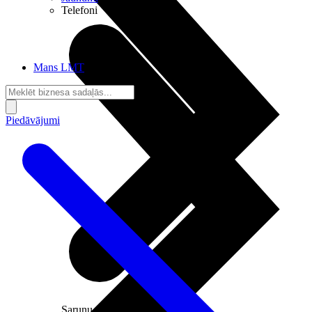
Telefoni
Mans LMT
Piedāvājumi
Sarunu pieslēgumi