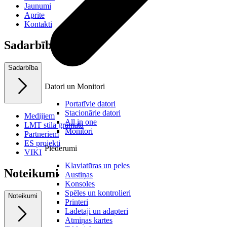
Jaunumi
Aprite
Kontakti
Sadarbība
Sadarbība
Datori un Monitori
Portatīvie datori
Stacionārie datori
Medijiem
All in one
LMT stila grāmata
Monitori
Partneriem
ES projekti
Piederumi
VIKI
Klaviatūras un peles
Noteikumi
Austiņas
Konsoles
Spēles un kontrolieri
Noteikumi
Printeri
Lādētāji un adapteri
Atmiņas kartes