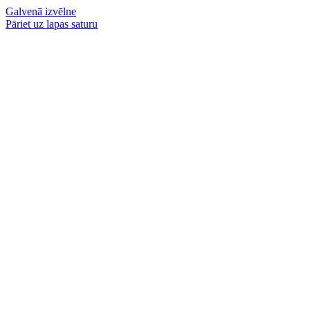
Galvenā izvēlne
Pāriet uz lapas saturu