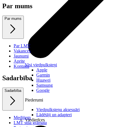
Par mums
Par mums
Par LMT
Vakances
Jaunumi
Aprite
Visi viedpulksteņi
Kontakti
Apple
Garmin
Sadarbība
Huawei
Samsung
Google
Sadarbība
Piederumi
Viedpulksteņu aksesuāri
Lādētāji un adapteri
Medijiem
Viedierīces
LMT stila grāmata