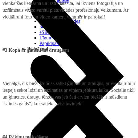
Reālā IP adrese
vienkāršas lietošanā un izstrādātas tā, lai ikviena fotogrāfija un
uzfilmētais video varētu pietuvināties profesionāļu veikumam. Ar
Noderīgi
viedtālruni foto un video kamera vienmēr ir pa rokai!
Jautājumi un atbildes
5G pārklājuma karte
eSIM tehnoloģija
Līgumi un noteikumi
Papildpakalpojumi
Risinājumi
#3 Kopā ar ģimeni un draugiem
Vienalga, cik bieži izdodas satikt ģimeni un draugus, ar viedtālruni ir
iespēja sekot līdzi un sazināties ar viņiem jebkurā laikā. Sociālie tīkli
un ģimenes, draugu tērzētavas jeb čati arvien biežāk ir mūsdienu
“saimes galds”, kur satiekas visi tuvinieki.
#4 Rēķinu maksāšana