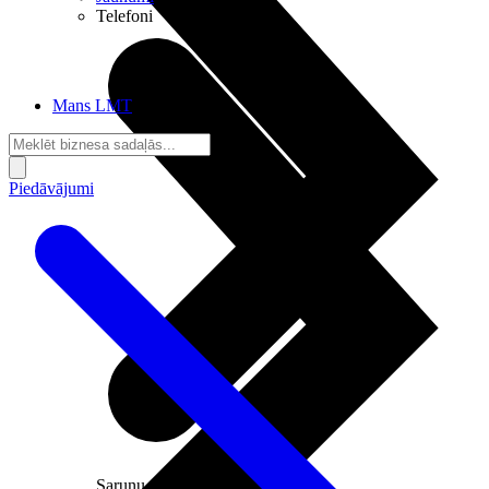
Telefoni
Mans LMT
Piedāvājumi
Sarunu pieslēgumi