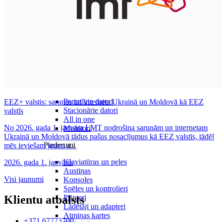
Datori un Monitori
Portatīvie datori
EEZ+ valstis: sarunas un internets Ukrainā un Moldovā kā EEZ
Stacionārie datori
valstīs
All in one
No 2026. gada 1. janvāra LMT nodrošina sarunām un internetam
Monitori
Ukrainā un Moldovā tādus pašus nosacījumus kā EEZ valstīs, tādēļ
Piederumi
mēs ieviešam jaunu a...
Klaviatūras un peles
2026. gada 1. janvāris
Austiņas
Visi jaunumi
Konsoles
Spēles un kontrolieri
Printeri
Klientu atbalsts
Lādētāji un adapteri
Atmiņas kartes
+371 67773700