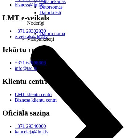
Tīkla iekārtas
bizness@lmt.lv
Datorsomas
Datorkrēsli
LMT e-veikals
Noderīgi
+371 29302930
Datoru noma
e-veikals@lmt.lv
Viedpulksteņi
Iekārtu remonts
+371 67808808
info@tsc.lv
Klientu centri
LMT klientu centri
Biznesa klientu centri
Oficiālā saziņa
+371 29340000
kanceleja@lmt.lv