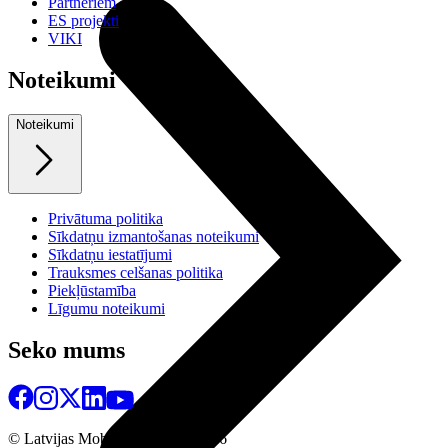
Partneriem
ES projekti
VIKI
Noteikumi
Noteikumi
Privātuma politika
Sīkdatņu izmantošanas noteikumi
Sīkdatņu iestatījumi
Trauksmes celšanas politika
Piekļūstamība
Līgumu noteikumi
Seko mums
© Latvijas Mobilais Telefons
2026