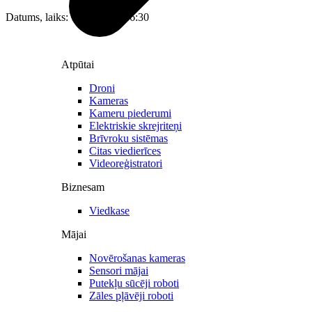
Datums, laiks: 10.08.2026 06:30
Atpūtai
Droni
Kameras
Kameru piederumi
Elektriskie skrejriteņi
Brīvroku sistēmas
Citas viedierīces
Videoreģistratori
Biznesam
Viedkase
Mājai
Novērošanas kameras
Sensori mājai
Putekļu sūcēji roboti
Zāles pļāvēji roboti