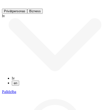
Privātpersonas
Bizness
lv
lv
en
Palīdzība