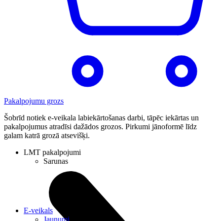
Pakalpojumu grozs
Šobrīd notiek e-veikala labiekārtošanas darbi, tāpēc iekārtas un
pakalpojumus atradīsi dažādos grozos. Pirkumi jānoformē līdz
galam katrā grozā atsevišķi.
LMT pakalpojumi
Sarunas
E-veikals
Jaunumi