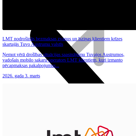
Irbuļi
Klaviatūras un peles
Datortehnika
LMT nodrošinās bezmaksas zvanus un īsziņas klientiem krīzes
skartajās Tuvo Austrumu valstīs
Ņemot vērā drošības situācijas saasinājumu Tuvajos Austrumos,
vadošais mobilo sakaru operators LMT klientiem, kuri izmanto
pēcapmaksas pakalpojumus...
2026. gada 3. marts
Plūsma
Aprite
Nāc pie LMT