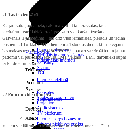
#1 Tas ir vienkārši
Kā jau katra jauna lieta, sākumā varbūt tā neizskatās, taču
viedtālruni var "labiekārtot" pavisam vienkāršai lietošanai.
Galvenais ir pamēģināt – tad drīz vien iemanīsies, pieradīs un taciņa
Birojam
būs iemīta! Turklāt LMT klientiem 24 stundas diennaktī ir pieejams
Internets biznesam
bezmaksas uzziņu tālrunis 80768076, tāpat arī var droši iet un jautāt
Visi televizori
Mobilais internets iekārtās
padomu vai palīdzību jebkurā LMT veikalā – LMT darbinieki laipni
LG
Industriālais internets
Samsung
izskaidros un parādīs.
Xiaomi
Telefonam
TCL
Internets telefonā
Piederumi
Ārzemēs
Konsoles
#2 Foto un video kamera
Spēles un kontrolieri
Tarifi ārzemēs
Projektori
Audiosistēmas
Drošībai
TV piederumi
Audio
Interneta sargs biznesam
Privātās piekļuves punkts
Visiem viedtālruņiem ir labas foto un video kameras. Tās ir