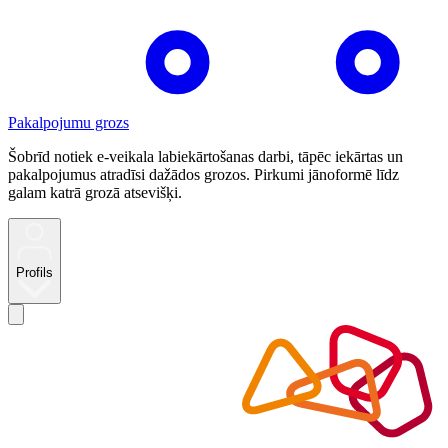
Pakalpojumu grozs
Šobrīd notiek e-veikala labiekārtošanas darbi, tāpēc iekārtas un
pakalpojumus atradīsi dažādos grozos. Pirkumi jānoformē līdz
galam katrā grozā atsevišķi.
Profils