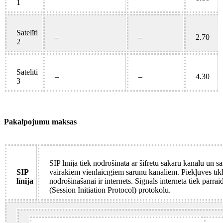
1
Satelīti
–
–
2.70
2
Satelīti
–
–
4.30
3
Pakalpojumu maksas
SIP līnija tiek nodrošināta ar šifrētu sakaru kanālu un s
SIP
vairākiem vienlaicīgiem sarunu kanāliem. Piekļuves tīkls
līnija
nodrošināšanai ir internets. Signāls internetā tiek pārraid
(Session Initiation Protocol) protokolu.