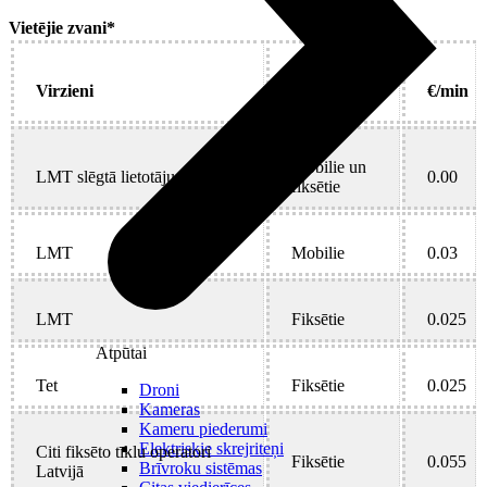
Vietējie zvani*
Elektronisko
Virzieni
€/min
sakaru tīkli
Mobilie un
LMT slēgtā lietotāju grupa
0.00
fiksētie
LMT
Mobilie
0.03
LMT
Fiksētie
0.025
Atpūtai
Tet
Fiksētie
0.025
Droni
Kameras
Kameru piederumi
Elektriskie skrejriteņi
Citi fiksēto tīklu operatori
Fiksētie
0.055
Brīvroku sistēmas
Latvijā