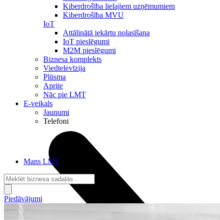
Kiberdrošība lielajiem uzņēmumiem
Kiberdrošība MVU
IoT
Attālinātā iekārtu nolasīšana
IoT pieslēgumi
M2M pieslēgumi
Biznesa komplekts
Viedtelevīzija
Plūsma
Aprite
Nāc pie LMT
E-veikals
Jaunumi
Telefoni
Mans LMT
Piedāvājumi