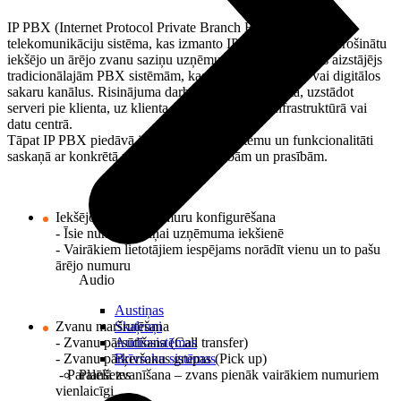
IP PBX (Internet Protocol Private Branch Exchange) ir
telekomunikāciju sistēma, kas izmanto IP protokolu, lai nodrošinātu
iekšējo un ārējo zvanu saziņu uzņēmumā. Tas ir moderns aizstājējs
tradicionālajām PBX sistēmām, kas izmanto analogos vai digitālos
sakaru kanālus. Risinājuma darbība tiek nodrošināta, uzstādot
serveri pie klienta, uz klienta serveriem klienta infrastruktūrā vai
datu centrā.
Tāpat IP PBX piedāvā iespēju pielāgot sistēmu un funkcionalitāti
saskaņā ar konkrētā uzņēmuma vajadzībām un prasībām.
Iekšējo un ārējo numuru konfigurēšana
- Īsie numuri saziņai uzņēmuma iekšienē
- Vairākiem lietotājiem iespējams norādīt vienu un to pašu
ārējo numuru
Audio
Austiņas
Skaļruņi
Zvanu maršrutēšana
Audiosistēmas
- Zvanu pārsūtīšana (Call transfer)
Brīvroku sistēmas
- Zvanu pārķeršanas grupas (Pick up)
Planšetes
- Paralēlā zvanīšana – zvans pienāk vairākiem numuriem
vienlaicīgi