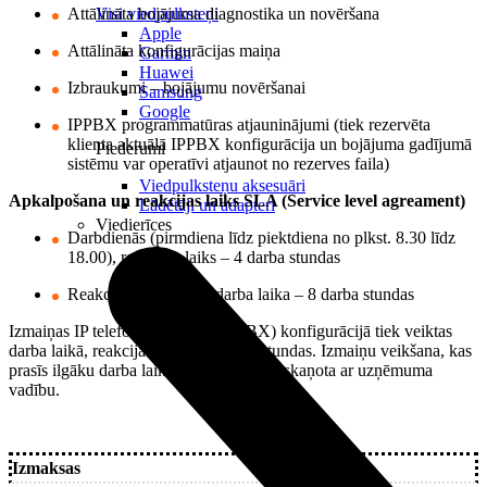
Visi viedpulksteņi
Attālināta bojājuma diagnostika un novēršana
Apple
Attālināta konfigurācijas maiņa
Garmin
Huawei
Izbraukumi – bojājumu novēršanai
Samsung
Google
IPPBX programmatūras atjauninājumi (tiek rezervēta
klienta aktuālā IPPBX konfigurācija un bojājuma gadījumā
Piederumi
sistēmu var operatīvi atjaunot no rezerves faila)
Viedpulksteņu aksesuāri
Apkalpošana un reakcijas laiks SLA (Service level agreament)
Lādētāji un adapteri
Viedierīces
Darbdienās (pirmdiena līdz piektdiena no plkst. 8.30 līdz
18.00), reakcijas laiks – 4 darba stundas
Reakcijas laiks ārpus darba laika – 8 darba stundas
Izmaiņas IP telefona centrāles (IPPBX) konfigurācijā tiek veiktas
darba laikā, reakcijas laiks – 3 darba stundas. Izmaiņu veikšana, kas
prasīs ilgāku darba laiku, tiks iepriekš saskaņota ar uzņēmuma
vadību.
Izmaksas