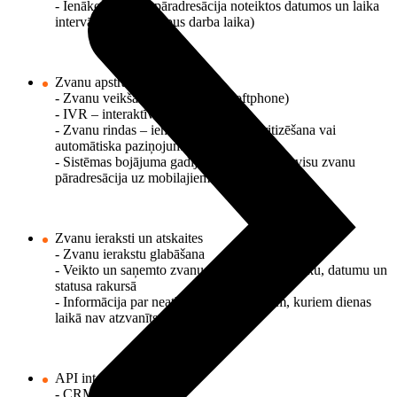
- Ienākošo zvanu pāradresācija noteiktos datumos un laika
intervālos (piem., ārpus darba laika)
Zvanu apstrāde
- Zvanu veikšana no lietotnes (Softphone)
- IVR – interaktīva balss saziņa
- Zvanu rindas – ienākošo zvanu prioritizēšana vai
automātiska paziņojuma atskaņošana
- Sistēmas bojājuma gadījumā automātiska visu zvanu
pāradresācija uz mobilajiem numuriem
Zvanu ieraksti un atskaites
- Zvanu ierakstu glabāšana
- Veikto un saņemto zvanu apjoms – darbinieku, datumu un
statusa rakursā
- Informācija par neatbildētajiem zvaniem, kuriem dienas
laikā nav atzvanīts
API integrācijas iespējas
- CRM integrācija