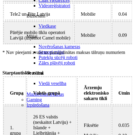
Citas viedierīces
Videoreģistratori
Tele2 un Bite Latvija
Mobilie
0.04
Biznesam
Viedkase
Pārējie mobilo tīklu operatori
Mobilie
0.09
Mājai
Latvijā (izņemot Camel mobile)
Novērošanas kameras
Sensori mājai
* Nav pieejami zvani uz paaugstinātas maksas tālruņu numuriem
Putekļu sūcēji roboti
Zāles pļāvēji roboti
Starptautiskie zvani
Veselībai
Viedā veselība
Ārzemju
Grupa
Valstis grupā
elektronisko
€/min
Mazlietotas iekārtas
sakaru tīkli
Gaming
Izpārdošana
26 ES valstis
(neskaitot Latviju) +
Fiksētie
0.035
1.
Islande +
grupa
Lielbritānija +