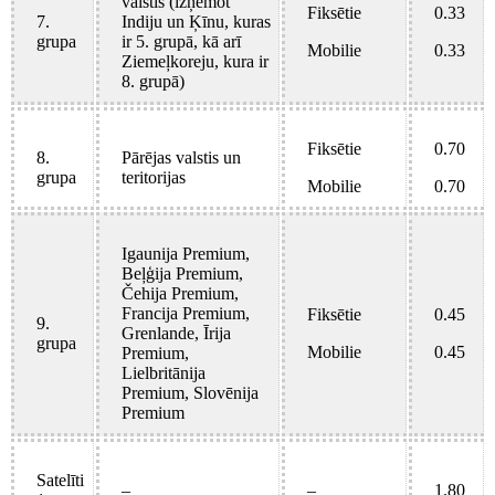
valstis (izņemot
Fiksētie
0.33
7.
Indiju un Ķīnu, kuras
grupa
ir 5. grupā, kā arī
Mobilie
0.33
Ziemeļkoreju, kura ir
8. grupā)
Fiksētie
0.70
8.
Pārējas valstis un
grupa
teritorijas
Mobilie
0.70
Igaunija Premium,
Beļģija Premium,
Čehija Premium,
Francija Premium,
Fiksētie
0.45
9.
Grenlande, Īrija
grupa
Mobilie
0.45
Premium,
Lielbritānija
Premium, Slovēnija
Premium
Satelīti
–
–
1.80