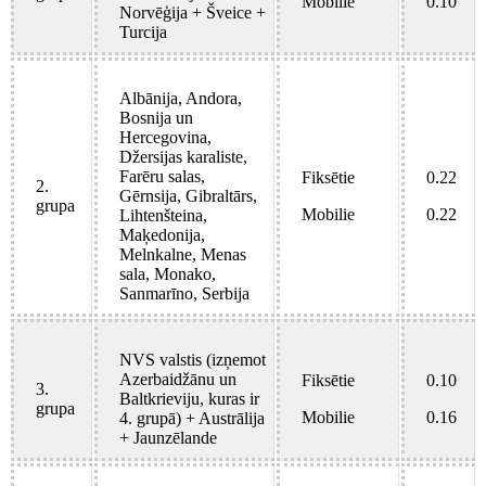
Mobilie
0.10
Norvēģija + Šveice +
Turcija
Albānija, Andora,
Bosnija un
Hercegovina,
Džersijas karaliste,
Farēru salas,
Fiksētie
0.22
2.
Gērnsija, Gibraltārs,
grupa
Mobilie
0.22
Lihtenšteina,
Maķedonija,
Melnkalne, Menas
sala, Monako,
Sanmarīno, Serbija
NVS valstis (izņemot
Azerbaidžānu un
Fiksētie
0.10
3.
Baltkrieviju, kuras ir
grupa
Mobilie
0.16
4. grupā) + Austrālija
+ Jaunzēlande