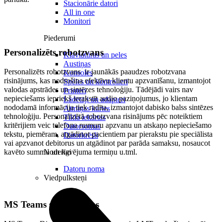
Stacionārie datori
All in one
Monitori
Piederumi
Personalizēts robotzvans
Klaviatūras un peles
Austiņas
Personalizēts robotzvans ir jaunākās paaudzes robotzvana
Konsoles
risinājums, kas nodrošina efektīvu klientu apzvanīšanu, izmantojot
Spēles un kontrolieri
valodas apstrādes un sintēzes tehnoloģiju. Tādējādi vairs nav
Printeri
nepieciešams iepriekš ierakstīt audio paziņojumus, jo klientam
Lādētāji un adapteri
nododamā informācija tiek radīta, izmantojot dabisko balss sintēzes
Atmiņas kartes
tehnoloģiju. Personalizētā robotzvana risinājums pēc noteiktiem
Tīkla iekārtas
kritērijiem veic telefona numuru apzvanu un atskaņo nepieciešamo
Datorsomas
tekstu, piemēram, atgādinot pacientiem par pierakstu pie speciālista
Datorkrēsli
vai apzvanot debitorus un atgādinot par parāda samaksu, nosaucot
kavēto summu un kavējuma termiņu u.tml.
Noderīgi
Datoru noma
Viedpulksteņi
MS Teams savienojums