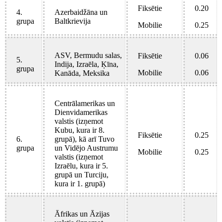
Fiksētie
0.20
4.
Azerbaidžāna un
grupa
Baltkrievija
Mobilie
0.25
ASV, Bermudu salas,
Fiksētie
0.06
5.
Indija, Izraēla, Ķīna,
grupa
Mobilie
0.06
Kanāda, Meksika
Centrālamerikas un
Dienvidamerikas
valstis (izņemot
Kubu, kura ir 8.
Fiksētie
0.25
6.
grupā), kā arī Tuvo
grupa
un Vidējo Austrumu
Mobilie
0.25
valstis (izņemot
Izraēlu, kura ir 5.
grupā un Turciju,
kura ir 1. grupā)
Āfrikas un Āzijas