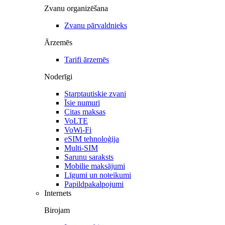
Zvanu organizēšana
Zvanu pārvaldnieks
Ārzemēs
Tarifi ārzemēs
Noderīgi
Starptautiskie zvani
Īsie numuri
Citas maksas
VoLTE
VoWi-Fi
eSIM tehnoloģija
Multi-SIM
Sarunu saraksts
Mobilie maksājumi
Līgumi un noteikumi
Papildpakalpojumi
Internets
Birojam