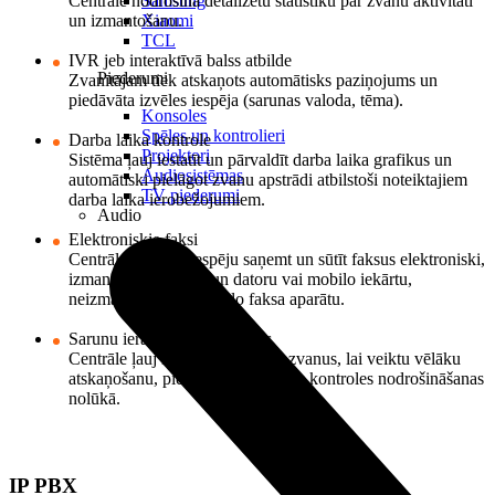
Centrāle nodrošina detalizētu statistiku par zvanu aktivitāti
Samsung
un izmantošanu.
Xiaomi
TCL
IVR jeb interaktīvā balss atbilde
Piederumi
Zvanītājam tiek atskaņots automātisks paziņojums un
piedāvāta izvēles iespēja (sarunas valoda, tēma).
Konsoles
Spēles un kontrolieri
Darba laika kontrole
Projektori
Sistēma ļauj iestatīt un pārvaldīt darba laika grafikus un
Audiosistēmas
automātiski pielāgot zvanu apstrādi atbilstoši noteiktajiem
TV piederumi
darba laika ierobežojumiem.
Audio
Elektroniskie faksi
Centrāle piedāvā iespēju saņemt un sūtīt faksus elektroniski,
izmantojot internetu un datoru vai mobilo iekārtu,
neizmantojot tradicionālo faksa aparātu.
Sarunu ieraksti un balss pasts
Centrāle ļauj ierakstīt un glabāt zvanus, lai veiktu vēlāku
atskaņošanu, piemēram, kvalitātes kontroles nodrošināšanas
nolūkā.
IP PBX