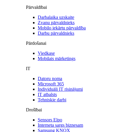
Pārvaldībai
Darbalaika uzskaite
Zvanu pārvaldnieks
Mobilo iekārtu pārvaldība
Darbu pārvaldnieks
Pārdošanai
Viedkase
Mobilais mārketings
IT
Datoru noma
Microsoft 365
Individuāli IT risinājumi
IT atbalsts
Tehniskie darbi
Drošībai
Sensors Elpo
Interneta sargs biznesam
Samsung KNOX