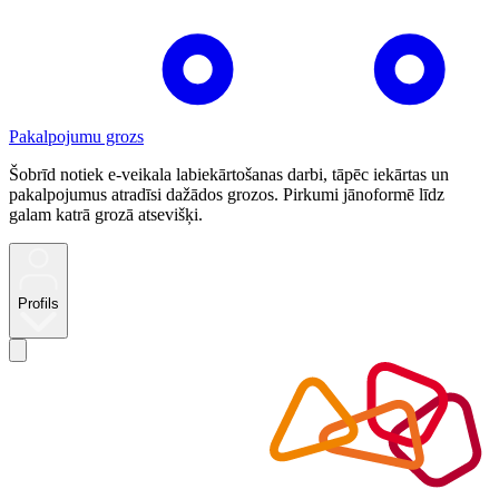
Pakalpojumu grozs
Šobrīd notiek e-veikala labiekārtošanas darbi, tāpēc iekārtas un
pakalpojumus atradīsi dažādos grozos. Pirkumi jānoformē līdz
galam katrā grozā atsevišķi.
Profils