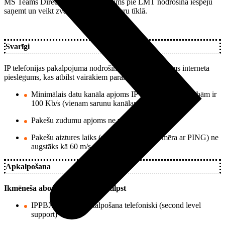
MS Teams Direct Routing pieslēgums pie LMT nodrošina iespēju
saņemt un veikt zvanus publisko sakaru tīklā.
Svarīgi
IP telefonijas pakalpojuma nodrošināšanai nepieciešams interneta
pieslēgums, kas atbilst vairākiem parametriem.
Minimālais datu kanāla apjoms IP telefonijas vajadzībām ir
100 Kb/s (vienam sarunu kanālam).
Pakešu zudumu apjoms ne vairāk kā 0,1 %.
Pakešu aiztures laiks (round trip time, ko mēra ar PING) ne
augstāks kā 60 m/s.
Apkalpošana
Ikmēneša abonēšanas maksā ietilpst
IPPBX lietotāju apkalpošana telefoniski (second level
support)