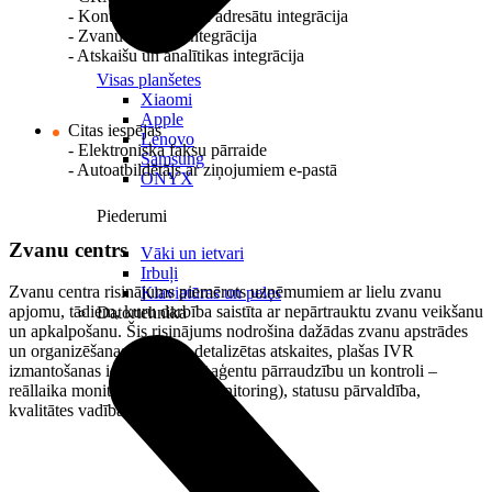
- Kontaktpersonu un adresātu integrācija
- Zvanu ierakstu integrācija
- Atskaišu un analītikas integrācija
Visas planšetes
Xiaomi
Apple
Citas iespējas
Lenovo
- Elektroniska faksu pārraide
Samsung
- Autoatbildētājs ar ziņojumiem e-pastā
ONYX
Piederumi
Zvanu centrs
Vāki un ietvari
Irbuļi
Zvanu centra risinājums piemērots uzņēmumiem ar lielu zvanu
Klaviatūras un peles
apjomu, tādiem, kuru darbība saistīta ar nepārtrauktu zvanu veikšanu
Datortehnika
un apkalpošanu. Šis risinājums nodrošina dažādas zvanu apstrādes
un organizēšanas iespējas, detalizētas atskaites, plašas IVR
izmantošanas iespējas, kā arī aģentu pārraudzību un kontroli –
reāllaika monitorings (Live Monitoring), statusu pārvaldība,
kvalitātes vadības modulis.