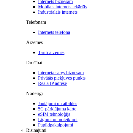
Internets biznesam
Mobilais internets iekārtās
Industriālais internets
Telefonam
Internets telefonā
Ārzemēs
Tarifi ārzemēs
Drošībai
Interneta sargs biznesam
Privātās piekļuves punkts
Reālā IP adrese
Noderīgi
Jautājumi un atbildes
5G pārklājuma karte
eSIM tehnoloģija
Līgumi un noteikumi
Papildpakalpojumi
Risinājumi