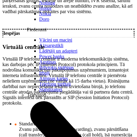
pārķeršanas grupas, iekšējie un ārējie numuri, IVR sistēma, sarunu
Nothing
ieraksti, zvanu centra noslodzes un neatbildēto zvanu analīze, kā arī
Honor
vadībai pārskatāmas atskaites par visu sistēmu.
Nokia
Doro
Piederumi
Iespējas
Vāciņi un maciņi
Aizsargstikli
Virtuālā centrāle
Lādētāji un adapteri
Power banks
Virtuālā IP telefonu centrāle ir moderna telekomunikāciju sistēma,
Austiņas
kas darbojas pēc IP (Internet Protocol) protokola principiem. Tā
Brīvroku sistēmas
nodrošina komunikācijas pakalpojumus uzņēmumiem, izmantojot
Irbuļi
interneta infrastruktūru. Virtuālā IP telefonu centrāle ir piemērota
Atmiņas kartes
nelieliem uzņēmumiem (ne vairāk kā 15 darba vietas). Risinājuma
Telefonu turētaji
darbībai nav nepieciešama iekārtu izvietošana birojā, jo telefonu
Stabilizatori
centrāle atrodas pakalpojuma piegādātāja vai tā partnera datu centrā.
Televizori
Signāls internetā tiek pārraidīts ar SIP (Session Initiation Protocol)
protokolu.
Standarta iespējas
Zvanu pāradresācija (call forwarding), zvanu pārsūtīšana
(call transfer), zvanu pieturēšana (call hold), īsā numerācija