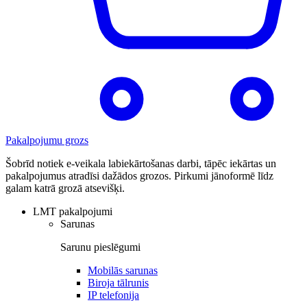
Pakalpojumu grozs
Šobrīd notiek e-veikala labiekārtošanas darbi, tāpēc iekārtas un
pakalpojumus atradīsi dažādos grozos. Pirkumi jānoformē līdz
galam katrā grozā atsevišķi.
LMT pakalpojumi
Sarunas
Sarunu pieslēgumi
Mobilās sarunas
Biroja tālrunis
IP telefonija