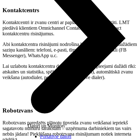
Kontaktcentrs
Kontaktcentri ir zvanu centri ar paplašinātu funkcionalitāti. LMT
piedāvā klientiem Omnichannel Contact Center un uContact
kontaktcentru risinājumus.
Abi kontaktcentra risinājumi nodrošina komunikāciju caur dažādiem
saziņu kanāliem: telefoni, e-pasti, tīmekļa čati, sociālie tīkli (FB
Messenger), WhatsApp u.c.
Lai uzlabotu kontaktcentra darbinieku darbu, ir pieejami dažādi rīki:
atskaites un statistika, spēļošana (gamification), automātiskā zvanu
veikšana (autodialer, power dialer, predictive dialer).
Robotzvans
Robotzvans paredzēts plānotu tipveida zvanu veikšanai iepriekš
Datori un Monitori
sagatavotu numuru sarakstam – uzņēmuma darbiniekiem tas vairs
nebūs jādara! Piekļūšana robotzvana risinājumam notiek interneta
Portatīvie datori
pārlūkā.