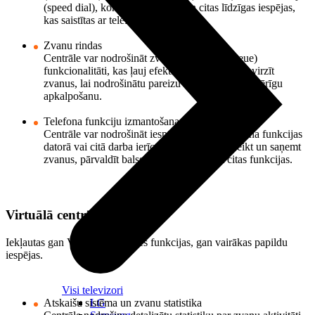
(speed dial), konferences zvans un citas līdzīgas iespējas,
kas saistītas ar telefona saziņu.
Zvanu rindas
Centrāle var nodrošināt zvanu rindu (call queue)
funkcionalitāti, kas ļauj efektīvi pārvaldīt un novirzīt
zvanus, lai nodrošinātu pareizu izkliedi un vienmērīgu
apkalpošanu.
Telefona funkciju izmantošana datorā
Centrāle var nodrošināt iespēju izmantot telefona funkcijas
datorā vai citā darba ierīcē, piemēram, var veikt un saņemt
zvanus, pārvaldīt balss pastu un izmantot citas funkcijas.
Virtuālā centrāle+
Iekļautas gan Virtuālās centrāles funkcijas, gan vairākas papildu
iespējas.
Visi televizori
Atskaišu sistēma un zvanu statistika
LG