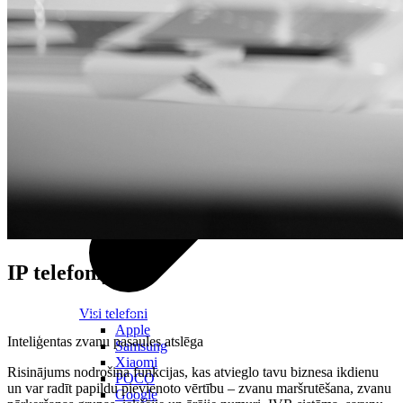
IP telefonija
Visi telefoni
Apple
Inteliģentas zvanu pasaules atslēga
Samsung
Xiaomi
Risinājums nodrošina funkcijas, kas atvieglo tavu biznesa ikdienu
POCO
un var radīt papildu pievienoto vērtību – zvanu maršrutēšana, zvanu
Google