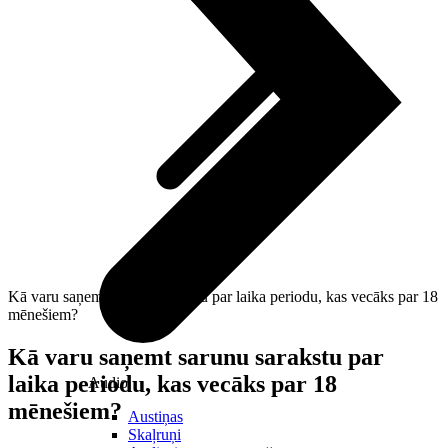
Kā varu saņemt sarunu sarakstu par laika periodu, kas vecāks par 18
mēnešiem?
Kā varu saņemt sarunu sarakstu par
laika periodu, kas vecāks par 18
Audio
mēnešiem?
Austiņas
Skaļruņi