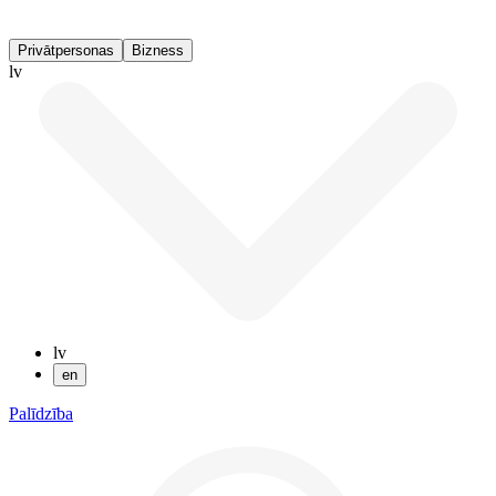
Privātpersonas
Bizness
lv
lv
en
Palīdzība