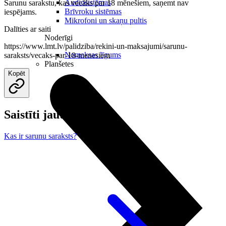
Audiosistēmas
Sarunu sarakstu, kas vecāks par 18 mēnešiem, saņemt nav
Brīvroku sistēmas
iespējams.
Mikrofoni un skaņu pultis
Dalīties ar saiti
Noderīgi
https://www.lmt.lv/palidziba/rekini-un-maksajumi/sarunu-
Nomaksas līgums
saraksts/vecaks-par-18-menesiem
Planšetes
Kopēt
Saistīti jautājumi
Kas ir sarunu saraksts?