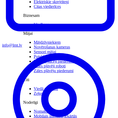
Elektriskie skrejriteņi
Citas viedierīces
Biznesam
Viedkase
Mājai
Mājdzīvniekiem
info@lmt.lv
Novērošanas kameras
Sensori mājai
Putekļu sūcēji roboti
Putekļu sūcēji piederumi
Zāles pļāvēji roboti
Zāles pļāvēju piederumi
Citi
Viedā veselība
Zeķes
Noderīgi
Nomaksas līgums
Mobilais internets iekārtās