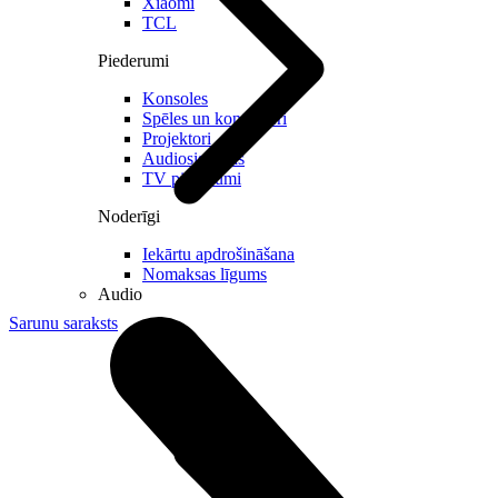
Xiaomi
TCL
Piederumi
Konsoles
Spēles un kontrolieri
Projektori
Audiosistēmas
TV piederumi
Noderīgi
Iekārtu apdrošināšana
Nomaksas līgums
Audio
Sarunu saraksts