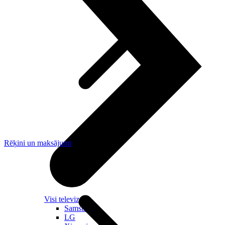
Rēķini un maksājumi
Visi televizori
Samsung
LG