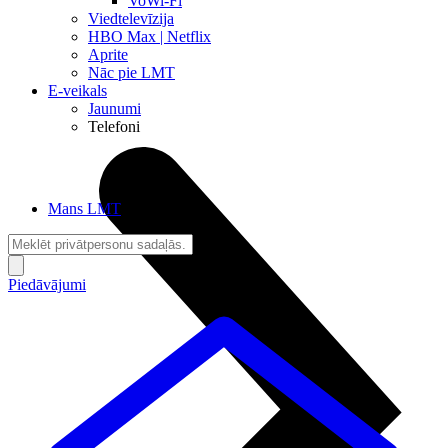
VoWi-Fi
Viedtelevīzija
HBO Max | Netflix
Aprite
Nāc pie LMT
E-veikals
Jaunumi
Telefoni
Mans LMT
Piedāvājumi