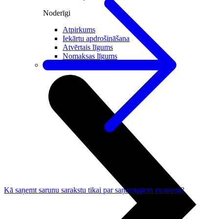
Noderīgi
Atpirkums
Iekārtu apdrošināšana
Atvērtais līgums
Nomaksas līgums
Datortehnika
Kā saņemt sarunu sarakstu tikai par saņemtajiem zvaniem?