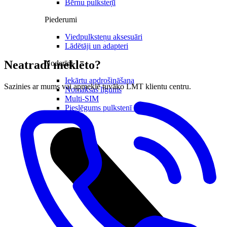
Bērnu pulksteņi
Piederumi
Viedpulksteņu aksesuāri
Lādētāji un adapteri
Neatradi meklēto?
Noderīgi
Iekārtu apdrošināšana
Sazinies ar mums vai apmeklē tuvāko LMT klientu centru.
Nomaksas līgums
Multi-SIM
Pieslēgums pulkstenī bērnam
Viedierīces