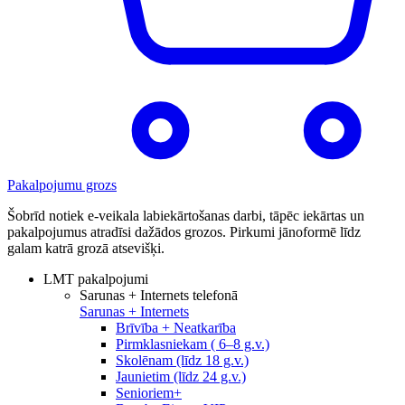
Pakalpojumu grozs
Šobrīd notiek e-veikala labiekārtošanas darbi, tāpēc iekārtas un
pakalpojumus atradīsi dažādos grozos. Pirkumi jānoformē līdz
galam katrā grozā atsevišķi.
LMT pakalpojumi
Sarunas + Internets telefonā
Sarunas + Internets
Brīvība + Neatkarība
Pirmklasniekam ( 6–8 g.v.)
Skolēnam (līdz 18 g.v.)
Jaunietim (līdz 24 g.v.)
Senioriem+