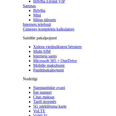
Brīvība Eiropā VIP
Sarunas
Brīvība
Mini
Mājas tālrunis
Internets telefonā
Ģimenes komplekta kalkulators
Saistītie pakalpojumi
Xplora viedpulksteņi bērniem
Multi-SIM
Interneta sargs
Microsoft 365 + OneDrive
Mobilie maksājumi
Papildpakalpojumi
Noderīgi
Starptautiskie zvani
Īsie numuri
Citas maksas
Tarifi ārzemēs
5G pārklājuma karte
VoLTE
VoWi-Fi