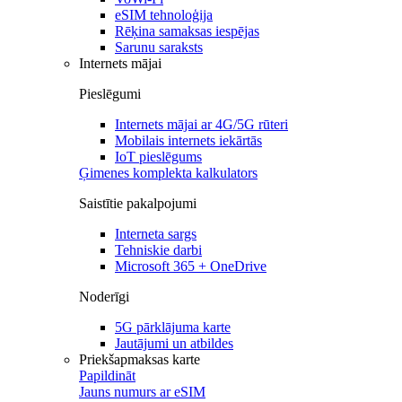
eSIM tehnoloģija
Rēķina samaksas iespējas
Sarunu saraksts
Internets mājai
Pieslēgumi
Internets mājai ar 4G/5G rūteri
Mobilais internets iekārtās
IoT pieslēgums
Ģimenes komplekta kalkulators
Saistītie pakalpojumi
Interneta sargs
Tehniskie darbi
Microsoft 365 + OneDrive
Noderīgi
5G pārklājuma karte
Jautājumi un atbildes
Priekšapmaksas karte
Papildināt
Jauns numurs ar eSIM