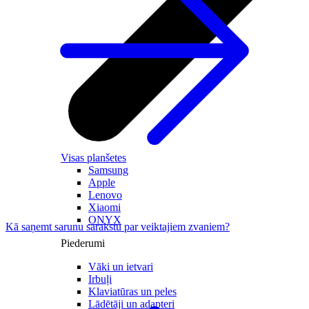
Visas planšetes
Samsung
Apple
Lenovo
Xiaomi
ONYX
Kā saņemt sarunu sarakstu par veiktajiem zvaniem?
Piederumi
Vāki un ietvari
Irbuļi
Klaviatūras un peles
Lādētāji un adapteri