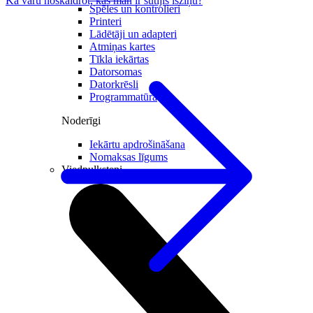
Kā varu noskaidrot, kas man ir sūtījis īsziņu?
Spēles un kontrolieri
Printeri
Lādētāji un adapteri
Atmiņas kartes
Tīkla iekārtas
Datorsomas
Datorkrēsli
Programmatūra
Noderīgi
Iekārtu apdrošināšana
Nomaksas līgums
Viedpulksteņi