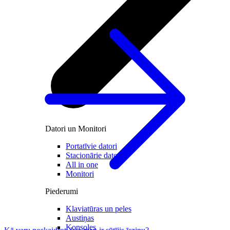
Datori un Monitori
Portatīvie datori
Stacionārie datori
All in one
Monitori
Piederumi
Klaviatūras un peles
Austiņas
Konsoles