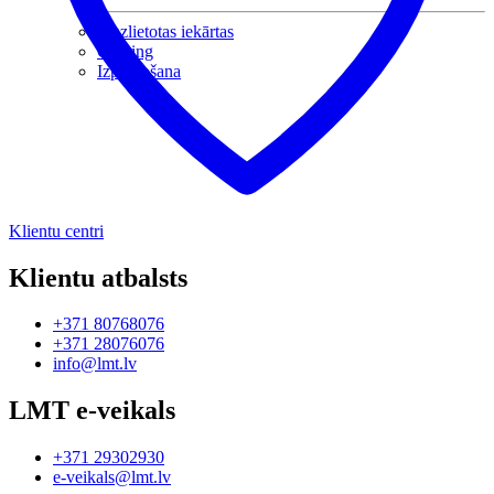
Mazlietotas iekārtas
Gaming
Izpārdošana
Klientu centri
Klientu atbalsts
+371 80768076
+371 28076076
info@lmt.lv
LMT e-veikals
+371 29302930
e-veikals@lmt.lv