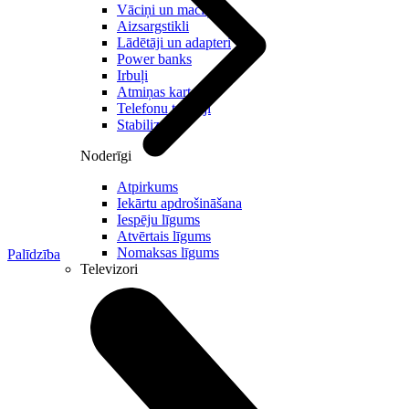
Vāciņi un maciņi
Aizsargstikli
Lādētāji un adapteri
Power banks
Irbuļi
Atmiņas kartes
Telefonu turētaji
Stabilizatori
Noderīgi
Atpirkums
Iekārtu apdrošināšana
Iespēju līgums
Atvērtais līgums
Nomaksas līgums
Palīdzība
Televizori