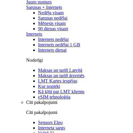
Jauns numurs
Sarunas + Internets
Nedēļa visam
Sarunas nedēļai
Mēnesis visam
90 dienas visam
Internets
Internets nedēļai
Internets nedēļai 1 GB
Internets dienai
Noderīgi
Maksas un tarifi Latvijā
Maksas un tarifi ārzemēs
LMT Kartes iespējas
Kur nopirkt
Kā kļūt par LMT klientu
eSIM tehnoloģija
Citi pakalpojumi
Citi pakalpojumi
Sensors Elpo
Interneta sargs