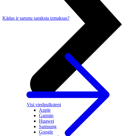
Kādas ir sarunu saraksta izmaksas?
Visi viedpulksteņi
Apple
Garmin
Huawei
Samsung
Google