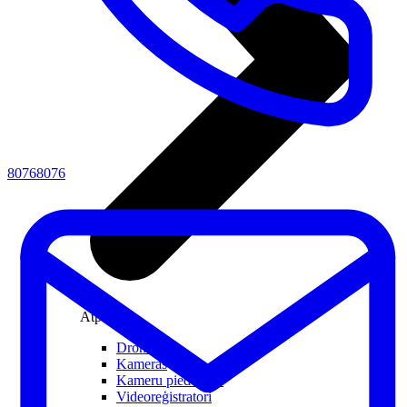
80768076
Atpūtai
Droni
Kameras
Kameru piederumi
Videoreģistratori