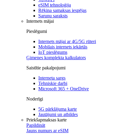
eSIM tehnoloģija
Rēķina samaksas iespējas
Sarunu saraksts
Internets mājai
Pieslēgumi
Internets mājai ar 4G/5G rūteri
Mobilais internets iekārtās
IoT pieslēgums
Ģimenes komplekta kalkulators
Saistītie pakalpojumi
Interneta sargs
Tehniskie darbi
Microsoft 365 + OneDrive
Noderīgi
5G pārklājuma karte
Jautājumi un atbildes
Priekšapmaksas karte
Papildināt
Jauns numurs ar eSIM