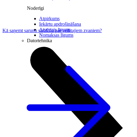
Noderīgi
Atpirkums
Iekārtu apdrošināšana
Atvērtais līgums
Kā saņemt sarunu sarakstu par veiktajiem zvaniem?
Nomaksas līgums
Datortehnika