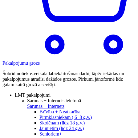
Pakalpojumu grozs
Šobrīd notiek e-veikala labiekārtošanas darbi, tāpēc iekārtas un
pakalpojumus atradīsi dažādos grozos. Pirkumi jānoformē līdz
galam katrā grozā atsevišķi.
LMT pakalpojumi
Sarunas + Internets telefonā
Sarunas + Internets
Brīvība + Neatkarība
Pirmklasniekam ( 6–8 g.v.)
Skolēnam (līdz 18 g.v.)
Jaunietim (līdz 24 g.v.)
Senioriem+