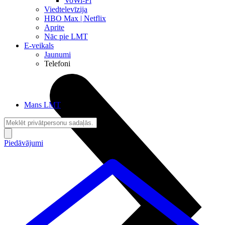
VoWi-Fi
Viedtelevīzija
HBO Max | Netflix
Aprite
Nāc pie LMT
E-veikals
Jaunumi
Telefoni
Mans LMT
Piedāvājumi