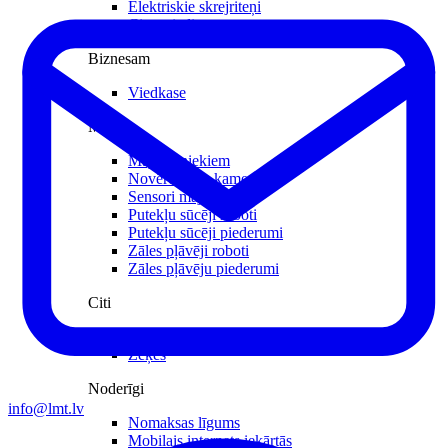
Elektriskie skrejriteņi
Citas viedierīces
Biznesam
Viedkase
Mājai
Mājdzīvniekiem
Novērošanas kameras
Sensori mājai
Putekļu sūcēji roboti
Putekļu sūcēji piederumi
Zāles pļāvēji roboti
Zāles pļāvēju piederumi
Citi
Viedā veselība
Zeķes
Noderīgi
info@lmt.lv
Nomaksas līgums
Mobilais internets iekārtās