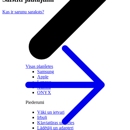
Kas ir sarunu saraksts?
Visas planšetes
Samsung
Apple
Lenovo
Xiaomi
ONYX
Piederumi
Vāki un ietvari
Irbuļi
Klaviatūras un peles
Lādētāji un adapteri