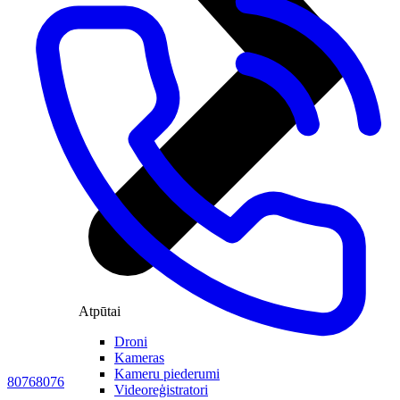
Atpūtai
Droni
Kameras
Kameru piederumi
80768076
Videoreģistratori