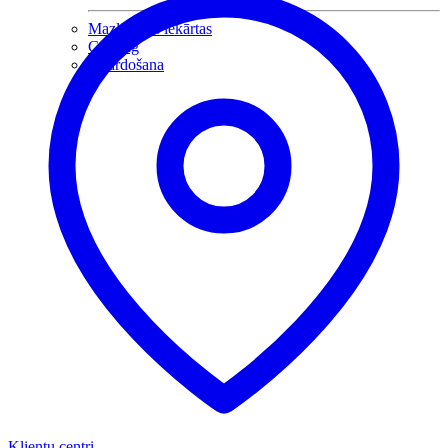
Mazlietotas iekārtas
Gaming
Izpārdošana
Klientu centri