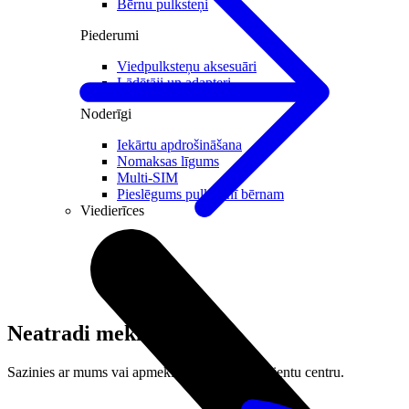
Bērnu pulksteņi
Piederumi
Viedpulksteņu aksesuāri
Lādētāji un adapteri
Noderīgi
Iekārtu apdrošināšana
Nomaksas līgums
Multi-SIM
Pieslēgums pulkstenī bērnam
Viedierīces
Neatradi meklēto?
Sazinies ar mums vai apmeklē tuvāko LMT klientu centru.