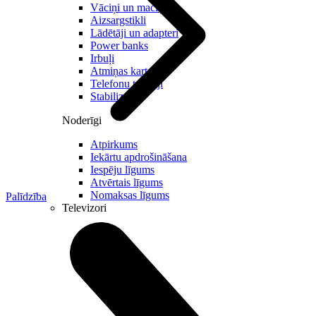
Vāciņi un maciņi
Aizsargstikli
Lādētāji un adapteri
Power banks
Irbuļi
Atmiņas kartes
Telefonu turētaji
Stabilizatori
Noderīgi
Atpirkums
Iekārtu apdrošināšana
Iespēju līgums
Atvērtais līgums
Nomaksas līgums
Palīdzība
Televizori