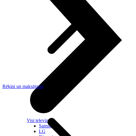
Rēķini un maksājumi
Visi televizori
Samsung
LG