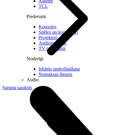
Xiaomi
TCL
Piederumi
Konsoles
Spēles un kontrolieri
Projektori
Audiosistēmas
TV piederumi
Noderīgi
Iekārtu apdrošināšana
Nomaksas līgums
Audio
Sarunu saraksts