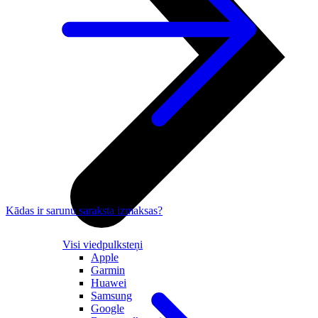
Kādas ir sarunu saraksta izmaksas?
Visi viedpulksteņi
Apple
Garmin
Huawei
Samsung
Google