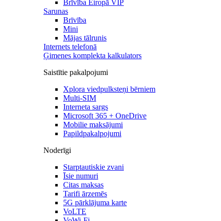
Brīvība Eiropā VIP
Sarunas
Brīvība
Mini
Mājas tālrunis
Internets telefonā
Ģimenes komplekta kalkulators
Saistītie pakalpojumi
Xplora viedpulksteņi bērniem
Multi-SIM
Interneta sargs
Microsoft 365 + OneDrive
Mobilie maksājumi
Papildpakalpojumi
Noderīgi
Starptautiskie zvani
Īsie numuri
Citas maksas
Tarifi ārzemēs
5G pārklājuma karte
VoLTE
VoWi-Fi