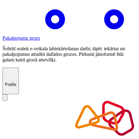
Pakalpojumu grozs
Šobrīd notiek e-veikala labiekārtošanas darbi, tāpēc iekārtas un
pakalpojumus atradīsi dažādos grozos. Pirkumi jānoformē līdz
galam katrā grozā atsevišķi.
Profils