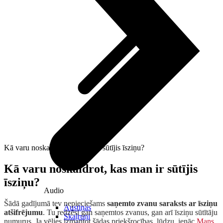
Kā varu noskaidrot, kas man ir sūtījis īsziņu?
Kā varu noskaidrot, kas man ir sūtījis
īsziņu?
Audio
Šādā gadījumā tev nepieciešams
saņemto zvanu
saraksts ar īsziņu
Austiņas
atšifrējumu
. Tu redzēsi gan saņemtos zvanus, gan arī īsziņu sūtītāju
Skaļruņi
numurus. Ja vēlies izmantot šādas priekšrocības, lūdzu, ienāc
Mans