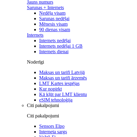
Jauns numurs
Sarunas + Internets
Nedēļa visam
Sarunas nedēļai
Mēnesis visam
90 dienas visam
Internets
Internets nedēļai
Internets nedēļai 1 GB
Internets dienai
Noderīgi
Maksas un tarifi Latvijā
Maksas un tarifi ārzemēs
LMT Kartes iespējas
Kur nopirkt
Kā kļūt par LMT klientu
eSIM tehnoloģija
Citi pakalpojumi
Citi pakalpojumi
Sensors Elpo
Interneta sargs