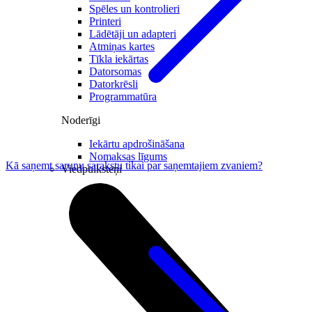
Spēles un kontrolieri
Printeri
Lādētāji un adapteri
Atmiņas kartes
Tīkla iekārtas
Datorsomas
Datorkrēsli
Programmatūra
Noderīgi
Iekārtu apdrošināšana
Nomaksas līgums
Kā saņemt sarunu sarakstu tikai par saņemtajiem zvaniem?
Viedpulksteņi