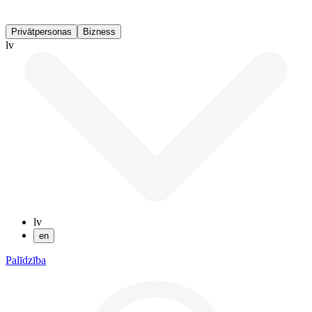
Privātpersonas
Bizness
lv
lv
en
Palīdzība