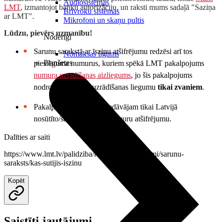
Audiosistēmas
LMT
, izmantojot banku autorizāciju, un raksti mums sadaļā "Saziņa
Brīvroku sistēmas
ar LMT".
Mikrofoni un skaņu pultis
Lūdzu, pievērs uzmanību!
Noderīgi
Sarunu sarakstā ar īsziņu atšifrējumu redzēsi arī tos
Nomaksas līgums
Planšetes
pieslēguma numurus, kuriem spēkā LMT pakalpojums
numura uzrādīšanas aizliegums
, jo šis pakalpojums
nodrošina numura uzrādīšanas liegumu
tikai zvaniem
.
Pakalpojuma ietvaros piedāvājam tikai Latvijā
nosūtīto/saņemto īsziņu numuru atšifrējumu.
Dalīties ar saiti
https://www.lmt.lv/palidziba/rekini-un-maksajumi/sarunu-
saraksts/kas-sutijis-iszinu
Kopēt
Saistīti jautājumi