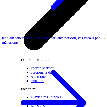
Kā varu saņemt sarunu sarakstu par laika periodu, kas vecāks par 18
mēnešiem?
Datori un Monitori
Portatīvie datori
Stacionārie datori
All in one
Monitori
Piederumi
Klaviatūras un peles
Austiņas
Konsoles