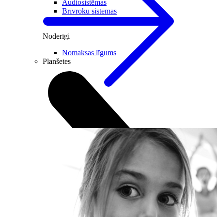
Audiosistēmas
Brīvroku sistēmas
Mikrofoni un skaņu pultis
Noderīgi
Nomaksas līgums
Planšetes