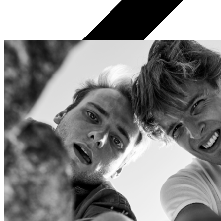
Datori un Monitori
Portatīvie datori
Stacionārie datori
All in one
Monitori
Piederumi
Klaviatūras un peles
Austiņas
Konsoles