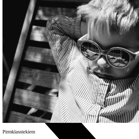
Xiaomi
TCL
Piederumi
Konsoles
Spēles un kontrolieri
Projektori
Audiosistēmas
TV piederumi
Noderīgi
Iekārtu apdrošināšana
Nomaksas līgums
Audio
Pirmklasniekiem