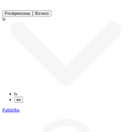
Privātpersonas
Bizness
lv
lv
en
Palīdzība