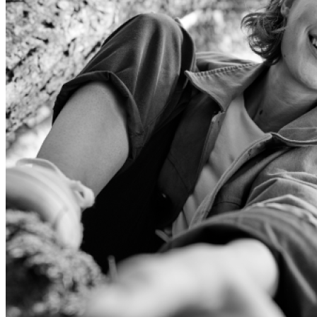
Visi telefoni
Apple
Samsung
Xiaomi
POCO
Google
Nothing
Honor
Nokia
Doro
Piederumi