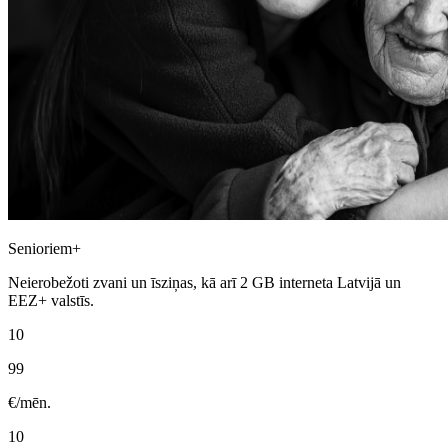
Mazlietotas iekārtas
Gaming
Izpārdošana
Senioriem+
Neierobežoti zvani un īsziņas, kā arī 2 GB interneta Latvijā un
EEZ+ valstīs.
10
99
€/mēn.
10