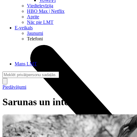
VoWi-Fi
Viedtelevīzija
HBO Max | Netflix
Aprite
Nāc pie LMT
E-veikals
Jaunumi
Telefoni
Mans LMT
Piedāvājumi
Sarunas un internets