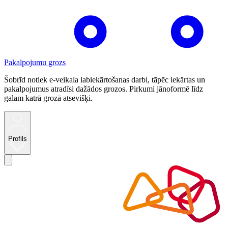
Pakalpojumu grozs
Šobrīd notiek e-veikala labiekārtošanas darbi, tāpēc iekārtas un
pakalpojumus atradīsi dažādos grozos. Pirkumi jānoformē līdz
galam katrā grozā atsevišķi.
Profils