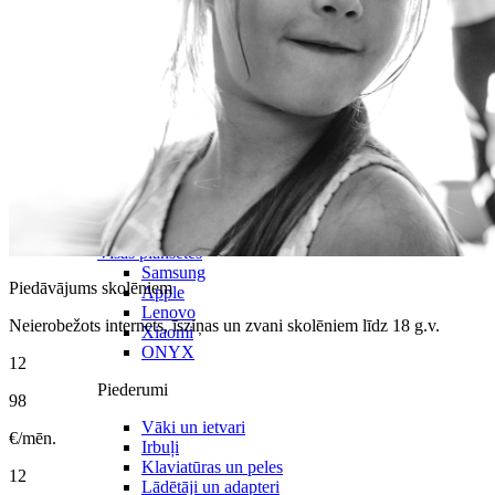
Visas planšetes
Samsung
Piedāvājums skolēniem
Apple
Lenovo
Neierobežots internets, īsziņas un zvani skolēniem līdz 18 g.v.
Xiaomi
ONYX
12
Piederumi
98
Vāki un ietvari
€/mēn.
Irbuļi
Klaviatūras un peles
12
Lādētāji un adapteri