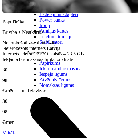
Vāciņi un maciņi
Aizsargstikli
Lādētāji un adapteri
Power banks
Populārākais
Irbuļi
Atmiņas kartes
Brīvība + Neatkarība
Telefonu turētaji
Stabilizatori
Neierobežoti zvani un īsziņas
Neierobežots internets Latvijā
Noderīgi
Internets telefonā EEZ+ valstīs – 23.5 GB
Iekļauta brīdināšanas funkcionalitāte
Atpirkums
Iekārtu apdrošināšana
30
Iespēju līgums
Atvērtais līgums
98
Nomaksas līgums
€/mēn.
Televizori
30
98
€/mēn.
Vairāk