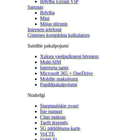
Brīvība Eiropā VIP
Sarunas
Brīvība
Mini
Mājas tālrunis
Internets telefonā
Ģimenes komplekta kalkulators
Saistītie pakalpojumi
Xplora viedpulksteņi bērniem
Multi-SIM
Interneta sargs
Microsoft 365 + OneDrive
Mobilie maksājumi
Papildpakalpojumi
Noderīgi
Starptautiskie zvani
Īsie numuri
Citas maksas
Tarifi ārzemēs
5G pārklājuma karte
VoLTE
VoWi-Fi