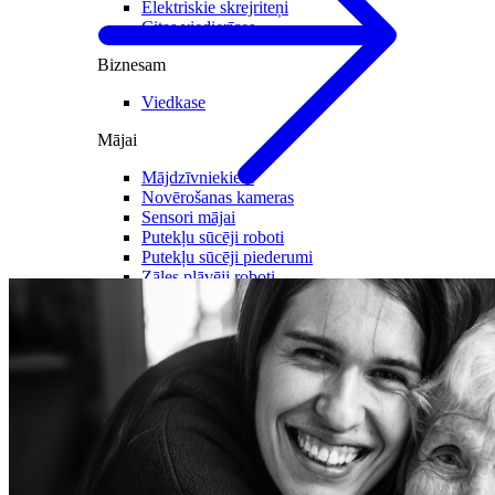
Elektriskie skrejriteņi
Citas viedierīces
Biznesam
Viedkase
Mājai
Mājdzīvniekiem
Novērošanas kameras
Sensori mājai
Putekļu sūcēji roboti
Putekļu sūcēji piederumi
Zāles pļāvēji roboti
Zāles pļāvēju piederumi
Citi
Viedā veselība
Zeķes
Noderīgi
Nomaksas līgums
Mobilais internets iekārtās