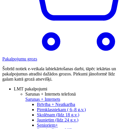
Pakalpojumu grozs
Šobrīd notiek e-veikala labiekārtošanas darbi, tāpēc iekārtas un
pakalpojumus atradīsi dažādos grozos. Pirkumi jānoformē līdz
galam katrā grozā atsevišķi.
LMT pakalpojumi
Sarunas + Internets telefonā
Sarunas + Internets
Brīvība + Neatkarība
Pirmklasniekam ( 6–8 g.v.)
Skolēnam (līdz 18 g.v.)
Jaunietim (līdz 24 g.v.)
Senioriem+