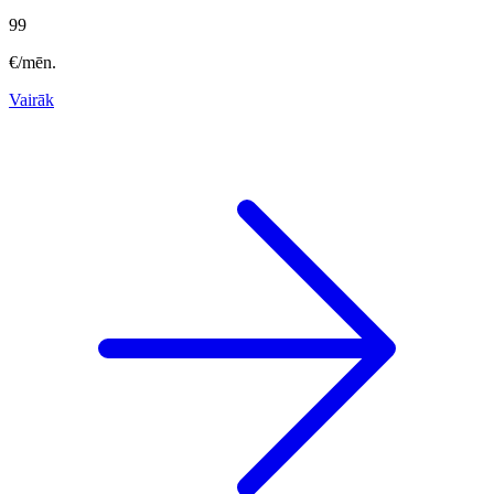
99
€/mēn.
Vairāk