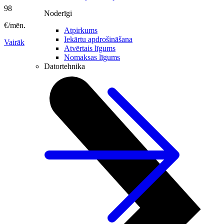
98
Noderīgi
€/mēn.
Atpirkums
Iekārtu apdrošināšana
Vairāk
Atvērtais līgums
Nomaksas līgums
Datortehnika