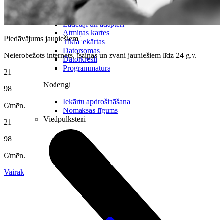
Spēles un kontrolieri
Printeri
Lādētāji un adapteri
Atmiņas kartes
Piedāvājums jauniešiem
Tīkla iekārtas
Datorsomas
Neierobežots internets, īsziņas un zvani jauniešiem līdz 24 g.v.
Datorkrēsli
Programmatūra
21
Noderīgi
98
Iekārtu apdrošināšana
€/mēn.
Nomaksas līgums
Viedpulksteņi
21
98
€/mēn.
Vairāk