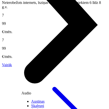
Neierobežots internets, īsziņas un zvani pirmklasniekiem 6 līdz 8
g.v.
7
99
€/mēn.
7
99
€/mēn.
Vairāk
Audio
Austiņas
Skaļruņi