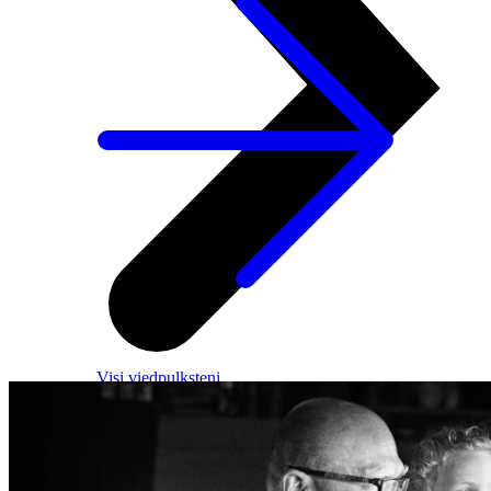
Visi viedpulksteņi
Apple
Garmin
Huawei
Samsung
Google