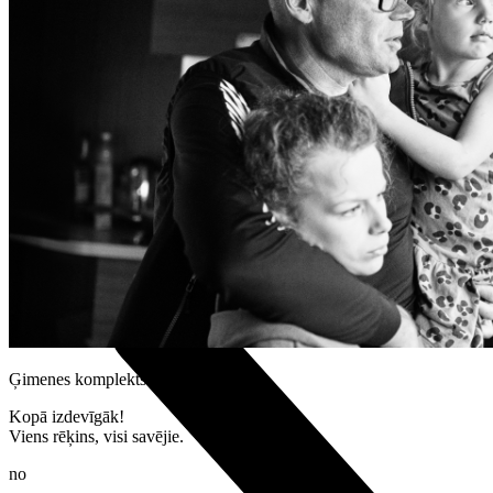
Bērnu pulksteņi
Piederumi
Viedpulksteņu aksesuāri
Lādētāji un adapteri
Noderīgi
Iekārtu apdrošināšana
Nomaksas līgums
Multi-SIM
Pieslēgums pulkstenī bērnam
Viedierīces
Ģimenes komplekts
Kopā izdevīgāk!
Viens rēķins, visi savējie.
no