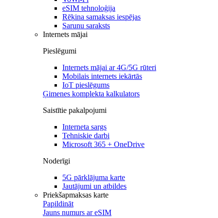
eSIM tehnoloģija
Rēķina samaksas iespējas
Sarunu saraksts
Internets mājai
Pieslēgumi
Internets mājai ar 4G/5G rūteri
Mobilais internets iekārtās
IoT pieslēgums
Ģimenes komplekta kalkulators
Saistītie pakalpojumi
Interneta sargs
Tehniskie darbi
Microsoft 365 + OneDrive
Noderīgi
5G pārklājuma karte
Jautājumi un atbildes
Priekšapmaksas karte
Papildināt
Jauns numurs ar eSIM