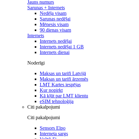
Jauns numurs
Sarunas + Internets
Nedēļa visam
Sarunas nedēļai
Mēnesis visam
90 dienas visam
Internets
Internets nedēļai
Internets nedēļai 1 GB
Internets dienai
Noderīgi
Maksas un tarifi Latvijā
Maksas un tarifi ārzemēs
LMT Kartes iespējas
Kur nopirkt
Kā kļūt par LMT klientu
eSIM tehnoloģija
Citi pakalpojumi
Citi pakalpojumi
Sensors Elpo
Interneta sargs