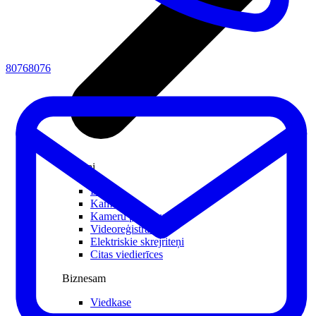
80768076
Atpūtai
Droni
Kameras
Kameru piederumi
Videoreģistratori
Elektriskie skrejriteņi
Citas viedierīces
Biznesam
Viedkase