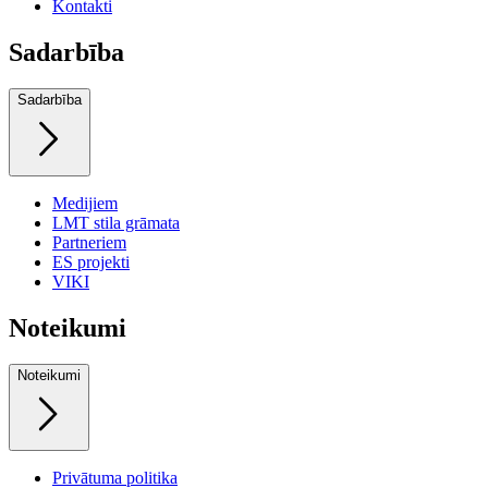
Kontakti
Sadarbība
Sadarbība
Medijiem
LMT stila grāmata
Partneriem
ES projekti
VIKI
Noteikumi
Noteikumi
Privātuma politika