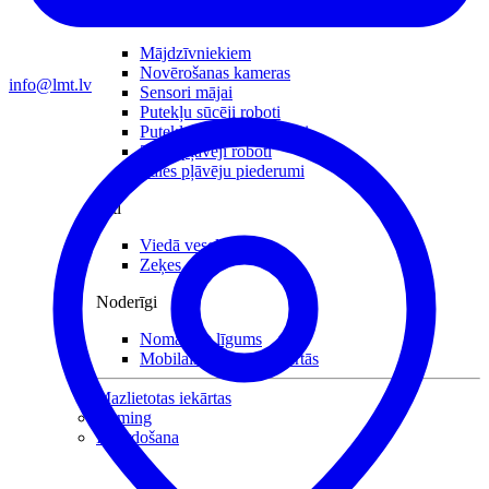
Mājai
Mājdzīvniekiem
Novērošanas kameras
info@lmt.lv
Sensori mājai
Putekļu sūcēji roboti
Putekļu sūcēji piederumi
Zāles pļāvēji roboti
Zāles pļāvēju piederumi
Citi
Viedā veselība
Zeķes
Noderīgi
Nomaksas līgums
Mobilais internets iekārtās
Mazlietotas iekārtas
Gaming
Izpārdošana