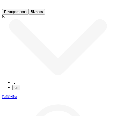
Privātpersonas
Bizness
lv
lv
en
Palīdzība