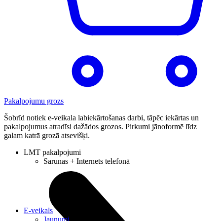
Pakalpojumu grozs
Šobrīd notiek e-veikala labiekārtošanas darbi, tāpēc iekārtas un
pakalpojumus atradīsi dažādos grozos. Pirkumi jānoformē līdz
galam katrā grozā atsevišķi.
LMT pakalpojumi
Sarunas + Internets telefonā
E-veikals
Jaunumi