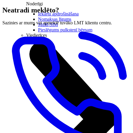
Noderīgi
Neatradi meklēto?
Iekārtu apdrošināšana
Nomaksas līgums
Sazinies ar mums vai apmeklē tuvāko LMT klientu centru.
Multi-SIM
Pieslēgums pulkstenī bērnam
Viedierīces