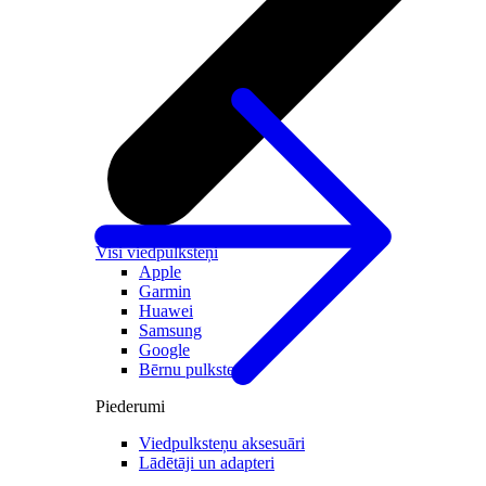
Visi viedpulksteņi
Apple
Garmin
Huawei
Samsung
Google
Bērnu pulksteņi
Piederumi
Viedpulksteņu aksesuāri
Lādētāji un adapteri