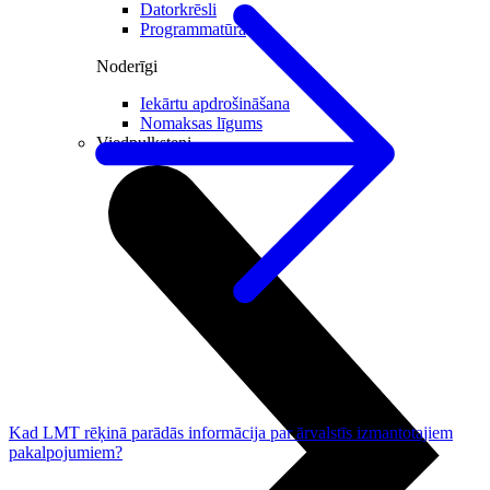
Datorkrēsli
Programmatūra
Noderīgi
Iekārtu apdrošināšana
Nomaksas līgums
Viedpulksteņi
Kad LMT rēķinā parādās informācija par ārvalstīs izmantotajiem
pakalpojumiem?