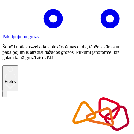
Pakalpojumu grozs
Šobrīd notiek e-veikala labiekārtošanas darbi, tāpēc iekārtas un
pakalpojumus atradīsi dažādos grozos. Pirkumi jānoformē līdz
galam katrā grozā atsevišķi.
Profils