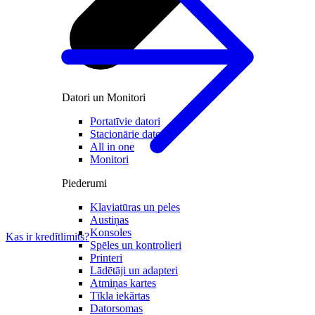
Datori un Monitori
Portatīvie datori
Stacionārie datori
All in one
Monitori
Piederumi
Klaviatūras un peles
Austiņas
Konsoles
Kas ir kredītlimits?
Spēles un kontrolieri
Printeri
Lādētāji un adapteri
Atmiņas kartes
Tīkla iekārtas
Datorsomas