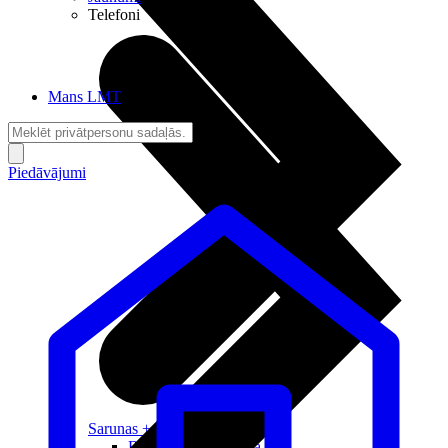
Telefoni
Mans LMT
Piedāvājumi
Sarunas + Internets
Brīvība + Neatkarība