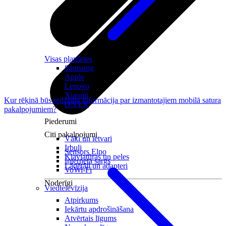
Visas planšetes
Samsung
Apple
Lenovo
Xiaomi
Kur rēķinā būs redzama informācija par izmantotajiem mobilā satura
ONYX
pakalpojumiem?
Piederumi
Citi pakalpojumi
Vāki un ietvari
Irbuļi
Sensors Elpo
Klaviatūras un peles
Interneta sargs
Lādētāji un adapteri
VoWi-Fi
Noderīgi
Viedtelevīzija
Atpirkums
Iekārtu apdrošināšana
Atvērtais līgums