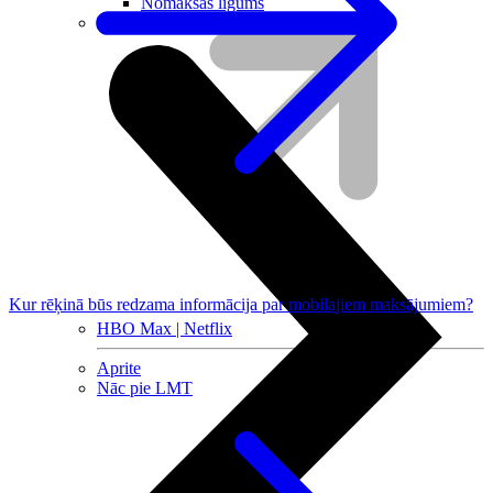
Nomaksas līgums
Datortehnika
Kur rēķinā būs redzama informācija par mobilajiem maksājumiem?
HBO Max | Netflix
Aprite
Nāc pie LMT