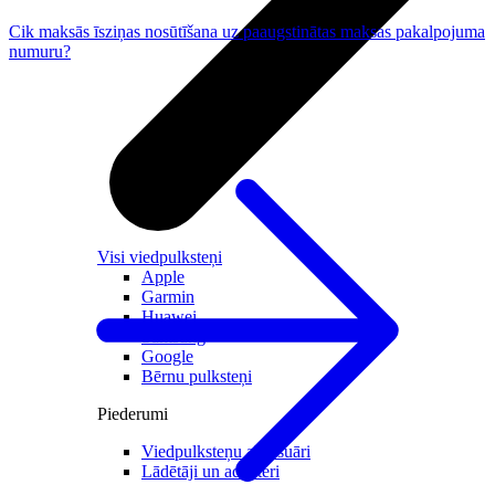
Cik maksās īsziņas nosūtīšana uz paaugstinātas maksas pakalpojuma
numuru?
Visi viedpulksteņi
Apple
Garmin
Huawei
Samsung
Google
Bērnu pulksteņi
Piederumi
Viedpulksteņu aksesuāri
Lādētāji un adapteri