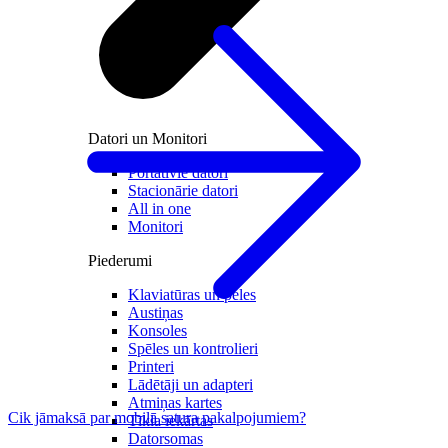
Datori un Monitori
Portatīvie datori
Stacionārie datori
All in one
Monitori
Piederumi
Klaviatūras un peles
Austiņas
Konsoles
Spēles un kontrolieri
Printeri
Lādētāji un adapteri
Atmiņas kartes
Cik jāmaksā par mobilā satura pakalpojumiem?
Tīkla iekārtas
Datorsomas