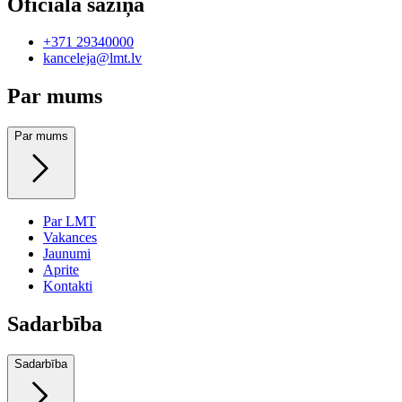
Oficiālā saziņa
+371 29340000
kanceleja@lmt.lv
Par mums
Par mums
Par LMT
Vakances
Jaunumi
Aprite
Kontakti
Sadarbība
Sadarbība