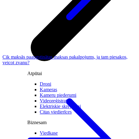
Cik maksās paaugstinātas maksas pakalpojums, ja tam piesakos,
veicot zvanu?
Atpūtai
Droni
Kameras
Kameru piederumi
Videoreģistratori
Elektriskie skrejriteņi
Citas viedierīces
Biznesam
Viedkase