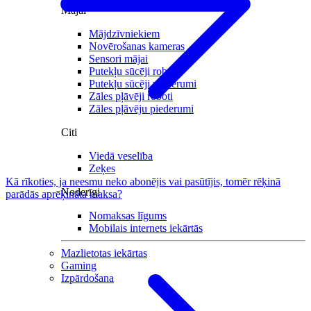
Mājai
Mājdzīvniekiem
Novērošanas kameras
Sensori mājai
Putekļu sūcēji roboti
Putekļu sūcēji piederumi
Zāles pļāvēji roboti
Zāles pļāvēju piederumi
Citi
Viedā veselība
Zeķes
Kā rīkoties, ja neesmu neko abonējis vai pasūtījis, tomēr rēķinā
Noderīgi
parādās aprēķināta maksa?
Nomaksas līgums
Mobilais internets iekārtās
Mazlietotas iekārtas
Gaming
Izpārdošana