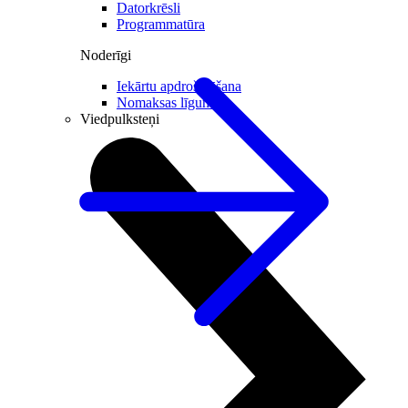
Datorkrēsli
Programmatūra
Noderīgi
Iekārtu apdrošināšana
Nomaksas līgums
Viedpulksteņi