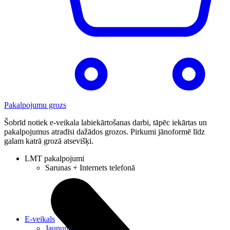
Pakalpojumu grozs
Šobrīd notiek e-veikala labiekārtošanas darbi, tāpēc iekārtas un
pakalpojumus atradīsi dažādos grozos. Pirkumi jānoformē līdz
galam katrā grozā atsevišķi.
LMT pakalpojumi
Sarunas + Internets telefonā
E-veikals
Jaunumi