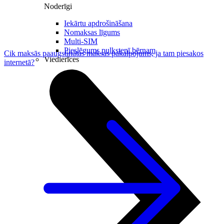
Noderīgi
Iekārtu apdrošināšana
Nomaksas līgums
Multi-SIM
Pieslēgums pulkstenī bērnam
Cik maksās paaugstinātas maksas pakalpojums, ja tam piesakos
Viedierīces
internetā?