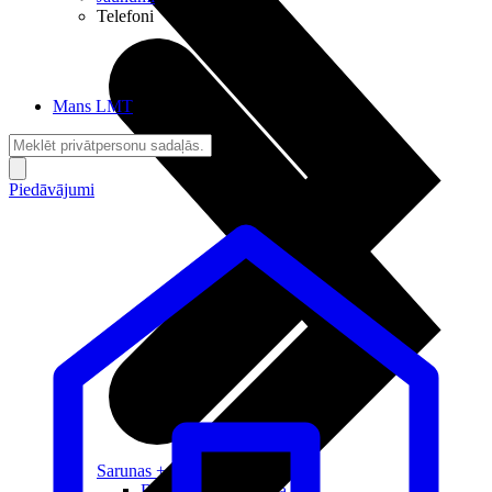
Telefoni
Mans LMT
Piedāvājumi
Sarunas + Internets
Brīvība + Neatkarība