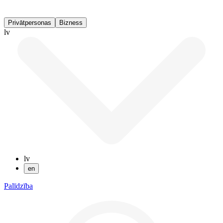
Privātpersonas
Bizness
lv
lv
en
Palīdzība