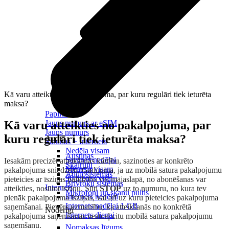
Kā varu atteikties no pakalpojuma, par kuru regulāri tiek ieturēta
maksa?
Papildināt
Kā varu atteikties no pakalpojuma, par
Jauns numurs ar eSIM
Jauns numurs
kuru regulāri tiek ieturēta maksa?
Audio
Sarunas + Internets
Nedēļa visam
Austiņas
Sarunas nedēļai
Iesakām precizēt atteikšanās kārtību, sazinoties ar konkrēto
Skaļruņi
Mēnesis visam
pakalpojuma sniedzēju. Gadījumā, ja uz mobilā satura pakalpojumu
Audiosistēmas
90 dienas visam
pieteicies ar īsziņas palīdzību vai mājaslapā, no abonēšanas var
Brīvroku sistēmas
Internets
atteikties, nosūtot īsziņu. Sūti
STOP
uz to numuru, no kura tev
Mikrofoni un skaņu pultis
Internets nedēļai
pienāk pakalpojuma īsziņas, vai arī uz kuru pieteicies pakalpojuma
Internets nedēļai 1 GB
saņemšanai. Pievērs uzmanību, ka atteikšanās no konkrētā
Noderīgi
Internets dienai
pakalpojuma saņemšanas neatceļ citu mobilā satura pakalpojumu
saņemšanu.
Nomaksas līgums