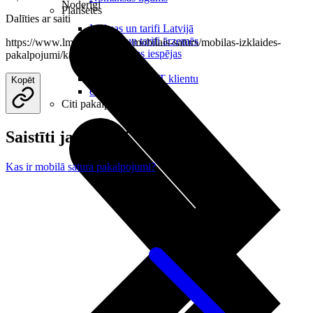
Noderīgi
Planšetes
Dalīties ar saiti
Maksas un tarifi Latvijā
Maksas un tarifi ārzemēs
https://www.lmt.lv/palidziba/mobilais-saturs/mobilas-izklaides-
LMT Kartes iespējas
pakalpojumi/ka-atteikties
Kur nopirkt
Kā kļūt par LMT klientu
Kopēt
eSIM tehnoloģija
Citi pakalpojumi
Saistīti jautājumi
Kas ir mobilā satura pakalpojumi?