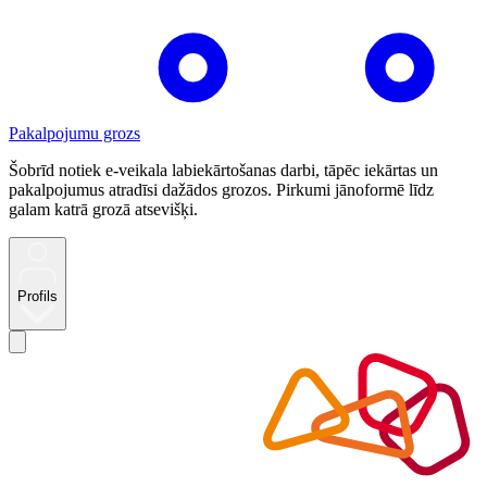
Pakalpojumu grozs
Šobrīd notiek e-veikala labiekārtošanas darbi, tāpēc iekārtas un
pakalpojumus atradīsi dažādos grozos. Pirkumi jānoformē līdz
galam katrā grozā atsevišķi.
Profils