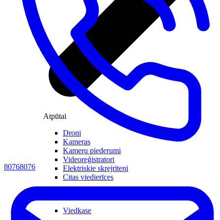
Atpūtai
Droni
Kameras
Kameru piederumi
Videoreģistratori
80768076
Elektriskie skrejriteņi
Citas viedierīces
Biznesam
Viedkase