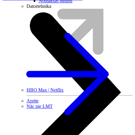
Nomaksas līgums
Datortehnika
HBO Max | Netflix
Aprite
Nāc pie LMT