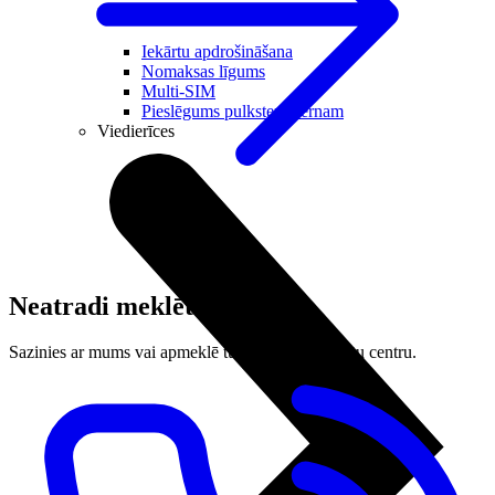
Noderīgi
Iekārtu apdrošināšana
Nomaksas līgums
Multi-SIM
Pieslēgums pulkstenī bērnam
Viedierīces
Neatradi meklēto?
Sazinies ar mums vai apmeklē tuvāko LMT klientu centru.