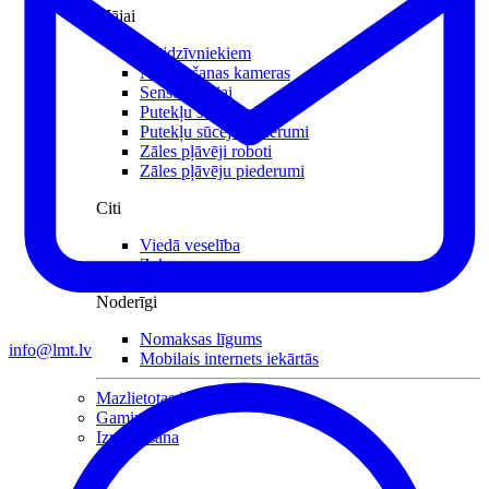
Mājai
Mājdzīvniekiem
Novērošanas kameras
Sensori mājai
Putekļu sūcēji roboti
Putekļu sūcēji piederumi
Zāles pļāvēji roboti
Zāles pļāvēju piederumi
Citi
Viedā veselība
Zeķes
Noderīgi
Nomaksas līgums
info@lmt.lv
Mobilais internets iekārtās
Mazlietotas iekārtas
Gaming
Izpārdošana