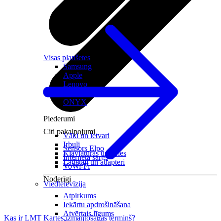
Visas planšetes
Samsung
Apple
Lenovo
Xiaomi
ONYX
Piederumi
Citi pakalpojumi
Vāki un ietvari
Irbuļi
Sensors Elpo
Klaviatūras un peles
Interneta sargs
Lādētāji un adapteri
VoWi-Fi
Noderīgi
Viedtelevīzija
Atpirkums
Iekārtu apdrošināšana
Atvērtais līgums
Kas ir LMT Kartes izmantošanas termiņš?