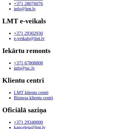
+371 28076076
info@lmt.lv
LMT e-veikals
+371 29302930
e-veikals@lmt.lv
Iekārtu remonts
+371 67808808
info@tsc.lv
Klientu centri
LMT klientu centri
Biznesa klientu centri
Oficiālā saziņa
+371 29340000
kanceleja@lmt.lv