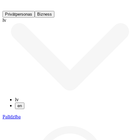
Privātpersonas
Bizness
lv
lv
en
Palīdzība