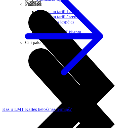
Noderīgi
Planšetes
Maksas un tarifi Latvijā
Maksas un tarifi ārzemēs
LMT Kartes iespējas
Kur nopirkt
Kā kļūt par LMT klientu
eSIM tehnoloģija
Citi pakalpojumi
Kas ir LMT Kartes lietošanas termiņš?