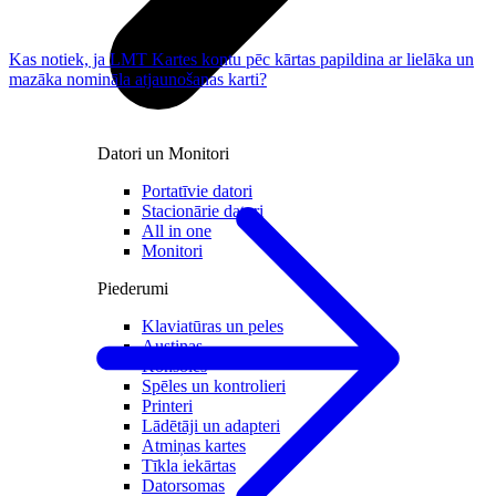
Kas notiek, ja LMT Kartes kontu pēc kārtas papildina ar lielāka un
mazāka nomināla atjaunošanas karti?
Datori un Monitori
Portatīvie datori
Stacionārie datori
All in one
Monitori
Piederumi
Klaviatūras un peles
Austiņas
Konsoles
Spēles un kontrolieri
Printeri
Lādētāji un adapteri
Atmiņas kartes
Tīkla iekārtas
Datorsomas