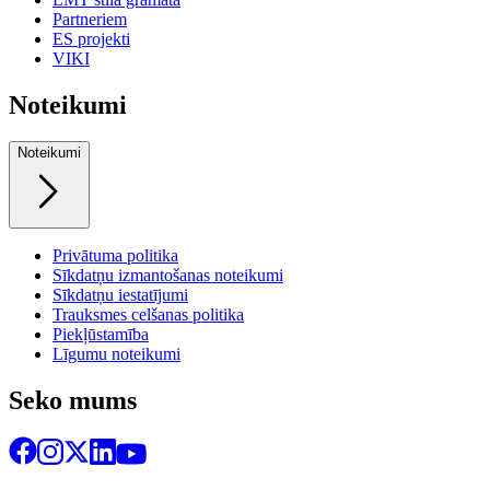
Partneriem
ES projekti
VIKI
Noteikumi
Noteikumi
Privātuma politika
Sīkdatņu izmantošanas noteikumi
Sīkdatņu iestatījumi
Trauksmes celšanas politika
Piekļūstamība
Līgumu noteikumi
Seko mums