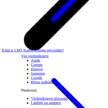
Kāda ir LMT Kartes termiņu precizitāte?
Visi viedpulksteņi
Apple
Garmin
Huawei
Samsung
Google
Bērnu pulksteņi
Piederumi
Viedpulksteņu aksesuāri
Lādētāji un adapteri