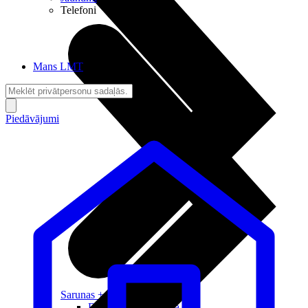
Telefoni
Mans LMT
Piedāvājumi
Sarunas + Internets
Brīvība + Neatkarība