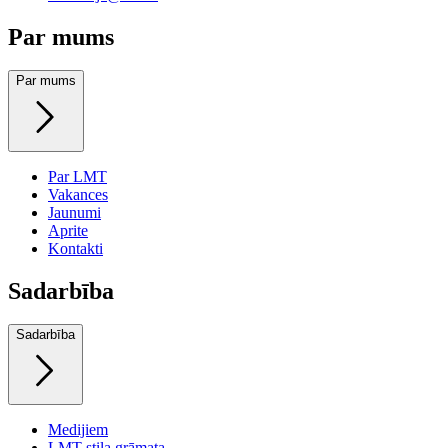
Par mums
Par mums
Par LMT
Vakances
Jaunumi
Aprite
Kontakti
Sadarbība
Sadarbība
Medijiem
LMT stila grāmata