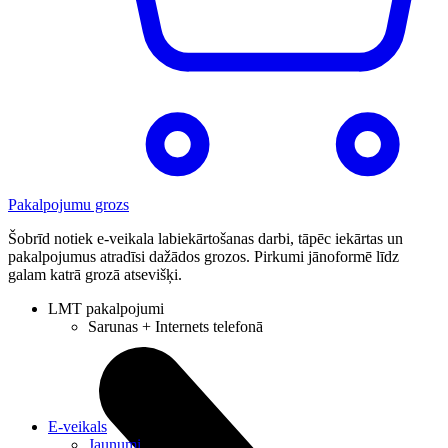
Pakalpojumu grozs
Šobrīd notiek e-veikala labiekārtošanas darbi, tāpēc iekārtas un
pakalpojumus atradīsi dažādos grozos. Pirkumi jānoformē līdz
galam katrā grozā atsevišķi.
LMT pakalpojumi
Sarunas + Internets telefonā
E-veikals
Jaunumi