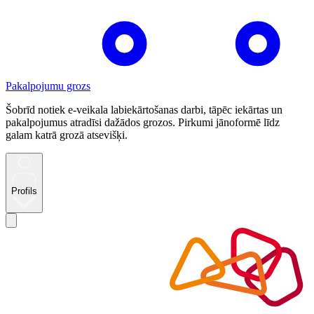
Pakalpojumu grozs
Šobrīd notiek e-veikala labiekārtošanas darbi, tāpēc iekārtas un
pakalpojumus atradīsi dažādos grozos. Pirkumi jānoformē līdz
galam katrā grozā atsevišķi.
Profils