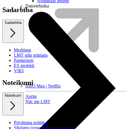
Nomaksas līgums
Datortehnika
Sadarbība
Sadarbība
Medijiem
LMT stila grāmata
Partneriem
ES projekti
VIKI
Noteikumi
HBO Max | Netflix
Noteikumi
Aprite
Nāc pie LMT
Privātuma politika
Sīkdatņu izmantošanas noteikumi