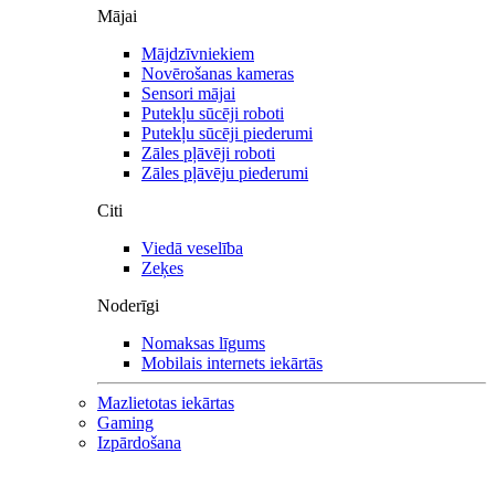
Mājai
Mājdzīvniekiem
Novērošanas kameras
Sensori mājai
Putekļu sūcēji roboti
Putekļu sūcēji piederumi
Zāles pļāvēji roboti
Zāles pļāvēju piederumi
Citi
Viedā veselība
Zeķes
Noderīgi
Nomaksas līgums
Mobilais internets iekārtās
Mazlietotas iekārtas
Gaming
Izpārdošana