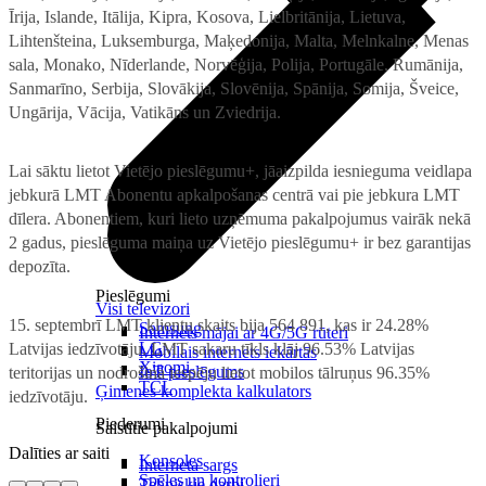
Īrija, Islande, Itālija, Kipra, Kosova, Lielbritānija, Lietuva,
Lihtenšteina, Luksemburga, Maķedonija, Malta, Melnkalne, Menas
sala, Monako, Nīderlande, Norvēģija, Polija, Portugāle, Rumānija,
Sanmarīno, Serbija, Slovākija, Slovēnija, Spānija, Somija, Šveice,
Ungārija, Vācija, Vatikāns un Zviedrija.
Lai sāktu lietot Vietējo pieslēgumu+, jāaizpilda iesnieguma veidlapa
jebkurā LMT Abonentu apkalpošanas centrā vai pie jebkura LMT
dīlera. Abonentiem, kuri lieto uzņēmuma pakalpojumus vairāk nekā
2 gadus, pieslēguma maiņa uz Vietējo pieslēgumu+ ir bez garantijas
depozīta.
Pieslēgumi
Visi televizori
15. septembrī LMT klientu skaits bija 564 891, kas ir 24.28%
Samsung
Internets mājai ar 4G/5G rūteri
LG
Latvijas iedzīvotāju. LMT sakaru tīkls klāj 96.53% Latvijas
Mobilais internets iekārtās
Xiaomi
IoT pieslēgums
teritorijas un nodrošina iespēju lietot mobilos tālruņus 96.35%
TCL
Ģimenes komplekta kalkulators
iedzīvotāju.
Piederumi
Saistītie pakalpojumi
Dalīties ar saiti
Konsoles
Interneta sargs
Spēles un kontrolieri
Tehniskie darbi