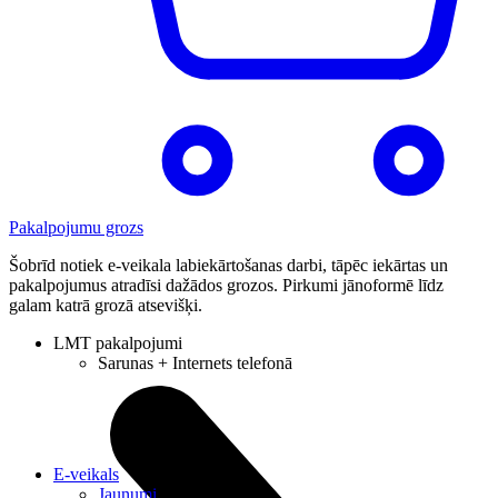
Pakalpojumu grozs
Šobrīd notiek e-veikala labiekārtošanas darbi, tāpēc iekārtas un
pakalpojumus atradīsi dažādos grozos. Pirkumi jānoformē līdz
galam katrā grozā atsevišķi.
LMT pakalpojumi
Sarunas + Internets telefonā
E-veikals
Jaunumi