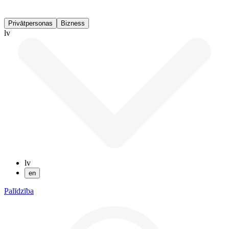
Privātpersonas
Bizness
lv
lv
en
Palīdzība