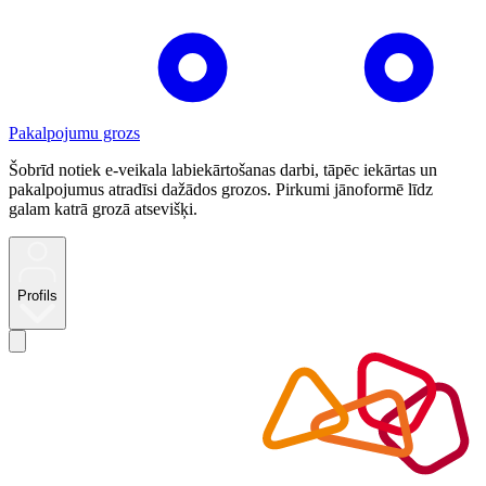
Pakalpojumu grozs
Šobrīd notiek e-veikala labiekārtošanas darbi, tāpēc iekārtas un
pakalpojumus atradīsi dažādos grozos. Pirkumi jānoformē līdz
galam katrā grozā atsevišķi.
Profils