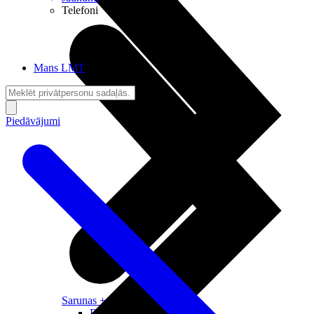
Telefoni
Mans LMT
Piedāvājumi
Sarunas + Internets
Brīvība + Neatkarība