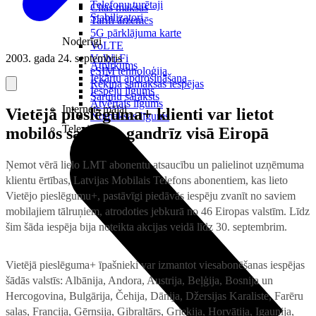
Telefonu turētaji
Citas maksas
Stabilizatori
Tarifi ārzemēs
5G pārklājuma karte
Noderīgi
VoLTE
2003. gada 24. septembris
VoWi-Fi
Atpirkums
eSIM tehnoloģija
Iekārtu apdrošināšana
Rēķina samaksas iespējas
Iespēju līgums
Sarunu saraksts
Atvērtais līgums
Internets mājai
Vietējā pieslēguma+ klienti var lietot
Nomaksas līgums
Televizori
mobilos sakarus gandrīz visā Eiropā
Ņemot vērā lielo LMT abonentu atsaucību un palielinot uzņēmuma
klientu ērtības, Latvijas Mobilais Telefons abonentiem, kas lieto
Vietējo pieslēgumu+, pastāvīgi piedāvās iespēju zvanīt no saviem
mobilajiem tālruņiem, atrodoties jebkurā no 46 Eiropas valstīm. Līdz
šim šāda iespēja bija noteikta akcijas veidā līdz 30. septembrim.
Vietējā pieslēguma+ īpašnieki var izmantot viesabonēšanas iespējas
šādās valstīs: Albānija, Andora, Austrija, Beļģija, Bosnija un
Hercogovina, Bulgārija, Čehija, Dānija, Džersijas Karaliste, Farēru
salas, Francija, Gērnsija, Gibraltārs, Grieķija, Horvātija, Igaunija,