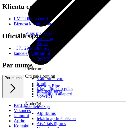
Klientu centri
LMT klientu centri
Biznesa klientu centri
Visas planšetes
Oficiālā saziņa
Samsung
Apple
+371 29340000
Lenovo
kanceleja@lmt.lv
Xiaomi
ONYX
Par mums
Piederumi
Citi pakalpojumi
Par mums
Vāki un ietvari
Irbuļi
Sensors Elpo
Klaviatūras un peles
Interneta sargs
Lādētāji un adapteri
VoWi-Fi
Noderīgi
Par LMT
Viedtelevīzija
Vakances
Atpirkums
Jaunumi
Iekārtu apdrošināšana
Aprite
Atvērtais līgums
Kontakti