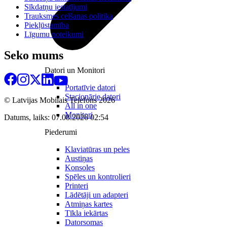
Sīkdatņu iestatījumi
Trauksmes celšanas politika
Piekļūstamība
Līgumu noteikumi
Seko mums
Datori un Monitori
Portatīvie datori
Stacionārie datori
© Latvijas Mobilais Telefons
2026
All in one
Monitori
Datums, laiks: 07.08.2026 02:54
Piederumi
Klaviatūras un peles
Austiņas
Konsoles
Spēles un kontrolieri
Printeri
Lādētāji un adapteri
Atmiņas kartes
Tīkla iekārtas
Datorsomas