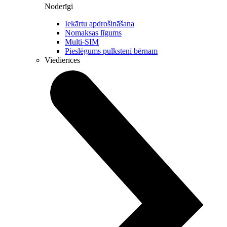
Noderīgi
Iekārtu apdrošināšana
Nomaksas līgums
Multi-SIM
Pieslēgums pulkstenī bērnam
Viedierīces