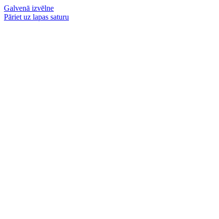
Galvenā izvēlne
Pāriet uz lapas saturu