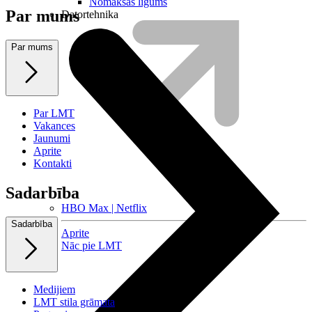
Nomaksas līgums
Par mums
Datortehnika
Par mums
Par LMT
Vakances
Jaunumi
Aprite
Kontakti
Sadarbība
HBO Max | Netflix
Sadarbība
Aprite
Nāc pie LMT
Medijiem
LMT stila grāmata