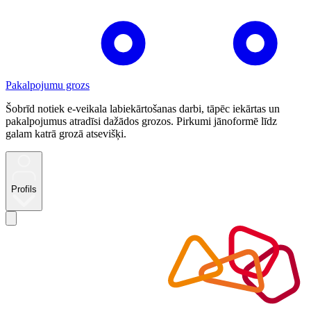
Pakalpojumu grozs
Šobrīd notiek e-veikala labiekārtošanas darbi, tāpēc iekārtas un
pakalpojumus atradīsi dažādos grozos. Pirkumi jānoformē līdz
galam katrā grozā atsevišķi.
Profils