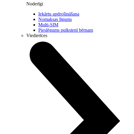
Noderīgi
Iekārtu apdrošināšana
Nomaksas līgums
Multi-SIM
Pieslēgums pulkstenī bērnam
Viedierīces