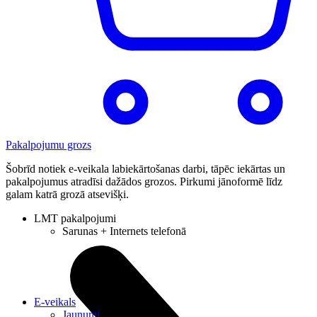
Pakalpojumu grozs
Šobrīd notiek e-veikala labiekārtošanas darbi, tāpēc iekārtas un
pakalpojumus atradīsi dažādos grozos. Pirkumi jānoformē līdz
galam katrā grozā atsevišķi.
LMT pakalpojumi
Sarunas + Internets telefonā
E-veikals
Jaunumi