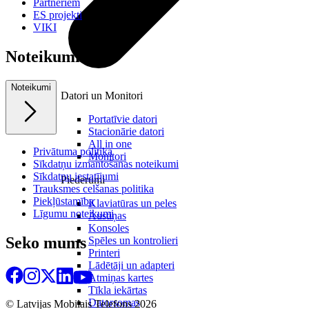
Partneriem
ES projekti
VIKI
Noteikumi
Noteikumi
Datori un Monitori
Portatīvie datori
Stacionārie datori
All in one
Privātuma politika
Monitori
Sīkdatņu izmantošanas noteikumi
Sīkdatņu iestatījumi
Piederumi
Trauksmes celšanas politika
Piekļūstamība
Klaviatūras un peles
Līgumu noteikumi
Austiņas
Konsoles
Seko mums
Spēles un kontrolieri
Printeri
Lādētāji un adapteri
Atmiņas kartes
Tīkla iekārtas
Datorsomas
© Latvijas Mobilais Telefons
2026