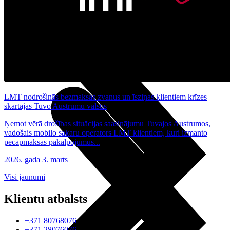
Noderīgi
Planšetes
Maksas un tarifi Latvijā
Maksas un tarifi ārzemēs
LMT Kartes iespējas
Kur nopirkt
Kā kļūt par LMT klientu
eSIM tehnoloģija
Citi pakalpojumi
LMT nodrošinās bezmaksas zvanus un īsziņas klientiem krīzes
skartajās Tuvo Austrumu valstīs
Ņemot vērā drošības situācijas saasinājumu Tuvajos Austrumos,
vadošais mobilo sakaru operators LMT klientiem, kuri izmanto
pēcapmaksas pakalpojumus...
2026. gada 3. marts
Visi jaunumi
Klientu atbalsts
+371 80768076
+371 28076076