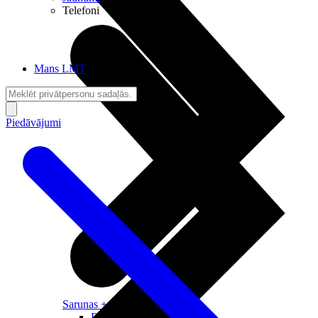
Telefoni
Mans LMT
Piedāvājumi
Sarunas + Internets
Brīvība + Neatkarība