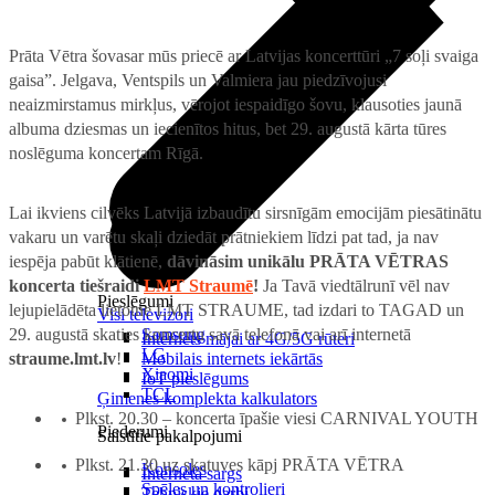
Prāta Vētra šovasar mūs priecē ar Latvijas koncerttūri „7 soļi svaiga
gaisa”. Jelgava, Ventspils un Valmiera jau piedzīvojusi
neaizmirstamus mirkļus, vērojot iespaidīgo šovu, klausoties jaunā
albuma dziesmas un iecienītos hitus, bet 29. augustā kārta tūres
noslēguma koncertam Rīgā.
Lai ikviens cilvēks Latvijā izbaudītu sirsnīgām emocijām piesātinātu
vakaru un varētu skaļi dziedāt prātniekiem līdzi pat tad, ja nav
iespēja pabūt klātienē,
dāvināsim unikālu PRĀTA VĒTRAS
koncerta tiešraidi
LMT Straumē
!
Ja Tavā viedtālrunī vēl nav
Pieslēgumi
lejupielādēta lietotne LMT STRAUME, tad izdari to TAGAD un
Visi televizori
29. augustā skaties koncertu savā telefonā vai arī internetā
Samsung
Internets mājai ar 4G/5G rūteri
LG
straume.lmt.lv
!
Mobilais internets iekārtās
Xiaomi
IoT pieslēgums
TCL
Ģimenes komplekta kalkulators
Plkst. 20.30 – koncerta īpašie viesi CARNIVAL YOUTH
Piederumi
Saistītie pakalpojumi
Plkst. 21.30 uz skatuves kāpj PRĀTA VĒTRA
Konsoles
Interneta sargs
Spēles un kontrolieri
Tehniskie darbi