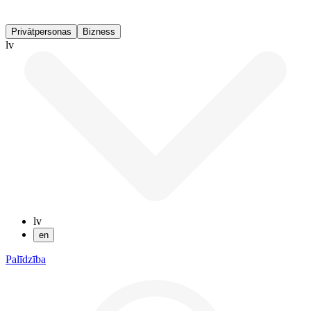
Privātpersonas
Bizness
lv
lv
en
Palīdzība