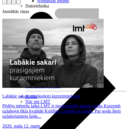
Nomaksas līgums
Datortehnika
Jaunākās ziņas
HBO Max | Netflix
Labākie sakari prasīgajiem kurzemniekiem
Aprite
Nāc pie LMT
Pēdējo mēnešu laikā LMT ir modernizējis sakaru jaudu Kurzemē,
uzlabojot tīkla kvalitāti Kuldīgā, Liepājā un Saldū. Par godu šiem
uzlabojumiem šajās...
2026. gada 12. marts