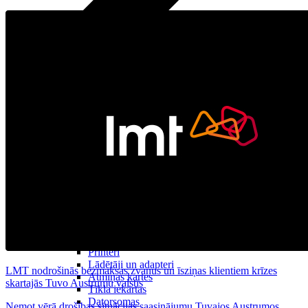
Datori un Monitori
Portatīvie datori
Stacionārie datori
All in one
Monitori
Piederumi
Klaviatūras un peles
Austiņas
Konsoles
Spēles un kontrolieri
Printeri
Lādētāji un adapteri
LMT nodrošinās bezmaksas zvanus un īsziņas klientiem krīzes
Atmiņas kartes
skartajās Tuvo Austrumu valstīs
Tīkla iekārtas
Datorsomas
Ņemot vērā drošības situācijas saasinājumu Tuvajos Austrumos,