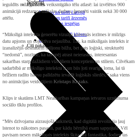
Noderīgi
ieguldīts milzīgs darbs veiksmīgāko tēlu atlasē: lai izvēlētos 900
Planšetes
animācijā redzamos mākslas darbus, ģenerēti vairāk nekā 30 000
Maksas un tarifi Latvijā
attēlu.
Maksas un tarifi ārzemēs
LMT Kartes iespējas
Kur nopirkt
“Mākslīgā intelekta ģenerētu vizuāļu galvenās iezīmes ir milzīgs
Kā kļūt par LMT klientu
eSIM tehnoloģija
datu apjoms un objektīva nejaušība. Tas, ka mākslīgais intelekts ir
Citi pakalpojumi
izanalizējis desmitiem miljonu bilžu, bet pats loģiski, strukturēti
“nedomā”, nozīmē, ka tas spēj atrast neierastas, interesantas
sakarības starp dažādiem vizuāliem konceptiem un stiliem. Cilvēkam
sadarbībā ar mākslīgo intelektu ir un būs ļoti svarīga loma, lai tā
brīžiem radīto haosu palīdzētu ievadīt loģiskās sliedēs,” saka viens
no animācijas veidotājiem
Kristaps Kazaks
.
Klips ir skatāms LMT Neatkarības kampaņas ietvaros uzņēmuma
sociālo tīklu profilos.
“Mēs dzīvojama aizraujošā laikmetā, kad digitālā revolūcija ļauj
īstenot to nākotnes pasauli, par kādu bērnībā esam sapņojuši. Vēl
pavisam nesen mākslīgais intelekts šķita tīrā fantastika, šodien tas