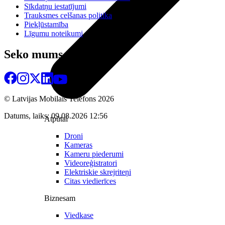
Sīkdatņu iestatījumi
Trauksmes celšanas politika
Piekļūstamība
Līgumu noteikumi
Seko mums
© Latvijas Mobilais Telefons
2026
Datums, laiks: 09.08.2026 12:56
Atpūtai
Droni
Kameras
Kameru piederumi
Videoreģistratori
Elektriskie skrejriteņi
Citas viedierīces
Biznesam
Viedkase