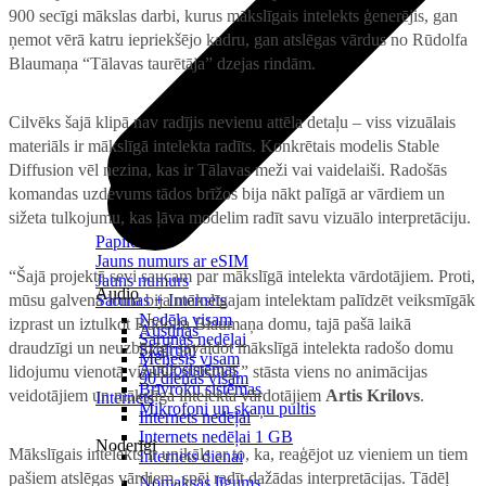
900 secīgi mākslas darbi, kurus mākslīgais intelekts ģenerējis, gan
ņemot vērā katru iepriekšējo kadru, gan atslēgas vārdus no Rūdolfa
Blaumaņa “Tālavas taurētāja” dzejas rindām.
Cilvēks šajā klipā nav radījis nevienu attēla detaļu – viss vizuālais
materiāls ir mākslīgā intelekta radīts. Konkrētais modelis Stable
Diffusion vēl nezina, kas ir Tālavas meži vai vaidelaiši. Radošās
komandas uzdevums tādos brīžos bija nākt palīgā ar vārdiem un
sižeta tulkojumu, kas ļāva modelim radīt savu vizuālo interpretāciju.
Papildināt
Jauns numurs ar eSIM
“Šajā projektā sevi saucam par mākslīgā intelekta vārdotājiem. Proti,
Jauns numurs
Audio
mūsu galvenā loma bija mākslīgajam intelektam palīdzēt veiksmīgāk
Sarunas + Internets
Nedēļa visam
izprast un iztulkot Rūdolfa Blaumaņa domu, tajā pašā laikā
Austiņas
Sarunas nedēļai
draudzīgi un neuzbāzīgi savaldot mākslīgā intelekta radošo domu
Skaļruņi
Mēnesis visam
Audiosistēmas
lidojumu vienotā vizuālā stilistikā,” stāsta viens no animācijas
90 dienas visam
Brīvroku sistēmas
veidotājiem un mākslīga intelekta vārdotājiem
Artis Krilovs
.
Internets
Mikrofoni un skaņu pultis
Internets nedēļai
Internets nedēļai 1 GB
Noderīgi
Mākslīgais intelekts ir unikāls ar to, ka, reaģējot uz vieniem un tiem
Internets dienai
pašiem atslēgas vārdiem, spēj radīt dažādas interpretācijas. Tādēļ
Nomaksas līgums