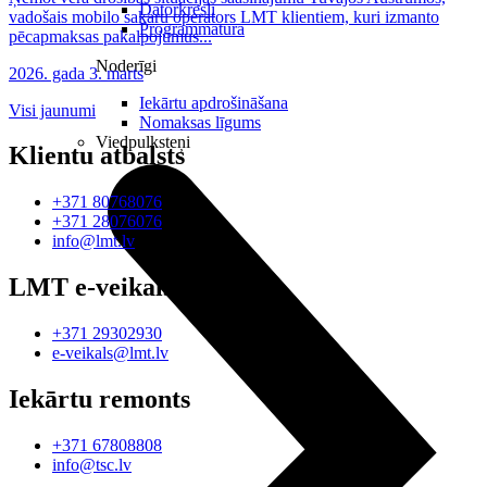
Datorkrēsli
vadošais mobilo sakaru operators LMT klientiem, kuri izmanto
Programmatūra
pēcapmaksas pakalpojumus...
Noderīgi
2026. gada 3. marts
Iekārtu apdrošināšana
Visi jaunumi
Nomaksas līgums
Viedpulksteņi
Klientu atbalsts
+371 80768076
+371 28076076
info@lmt.lv
LMT e-veikals
+371 29302930
e-veikals@lmt.lv
Iekārtu remonts
+371 67808808
info@tsc.lv