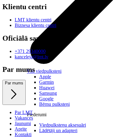
Klientu centri
LMT klientu centri
Biznesa klientu centri
Oficiālā saziņa
+371 29340000
kanceleja@lmt.lv
Par mums
Visi viedpulksteņi
Apple
Garmin
Par mums
Huawei
Samsung
Google
Bērnu pulksteņi
Par LMT
Piederumi
Vakances
Jaunumi
Viedpulksteņu aksesuāri
Aprite
Lādētāji un adapteri
Kontakti