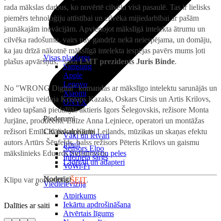
rada mākslas darbus, ko novērtē cilvēki visā pasaulē. Tas ir lielisks
piemērs tehnoloģiju attīstībai un cilvēka mijiedarbībai ar pašām
jaunākajām inovācijām. Apvienojot mākslīgā intelekta ātrumu un
cilvēka radošumu, vairs nav gandrīz nekā neiespējama, un domāju,
ka jau drīzā nākotnē mākslīgā intelekta iespējas pavērs mums ļoti
Visas planšetes
plašus apvāršņus,” saka
LMT prezidents Juris Binde
.
Samsung
Apple
Lenovo
No "WRONG Digital" komandas ar mākslīgo intelektu sarunājās un
Xiaomi
animāciju veidoja Kristaps Kazaks, Oskars Cirsis un Artis Krilovs,
ONYX
video tapšanā piedalījās aktieris Igors Šelegovskis, režisore Monta
Piederumi
Jurjāne, producente Luīze Anna Lejniece, operatori un montāžas
režisori Emīls Kālis un Kārlis Leilands, mūzikas un skaņas efektu
Citi pakalpojumi
Vāki un ietvari
autors Artūrs Šēnfelds, balss režisors Pēteris Krilovs un gaismu
Irbuļi
Sensors Elpo
mākslinieks Eduards Stefanovics.
Klaviatūras un peles
Interneta sargs
Lādētāji un adapteri
VoWi-Fi
Noderīgi
Klipu var noskatīties
ŠEIT
.
Viedtelevīzija
Atpirkums
Iekārtu apdrošināšana
Dalīties ar saiti
Atvērtais līgums