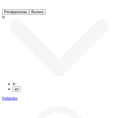
Privātpersonas
Bizness
lv
lv
en
Palīdzība