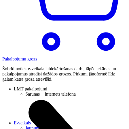
Pakalpojumu grozs
Šobrīd notiek e-veikala labiekārtošanas darbi, tāpēc iekārtas un
pakalpojumus atradīsi dažādos grozos. Pirkumi jānoformē līdz
galam katrā grozā atsevišķi.
LMT pakalpojumi
Sarunas + Internets telefonā
E-veikals
Jaunumi