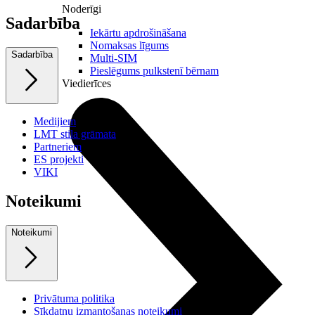
Noderīgi
Sadarbība
Iekārtu apdrošināšana
Nomaksas līgums
Sadarbība
Multi-SIM
Pieslēgums pulkstenī bērnam
Viedierīces
Medijiem
LMT stila grāmata
Partneriem
ES projekti
VIKI
Noteikumi
Noteikumi
Privātuma politika
Sīkdatņu izmantošanas noteikumi