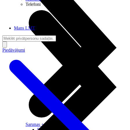
Telefoni
Mans LMT
Piedāvājumi
Sarunas + Internets
Brīvība + Neatkarība