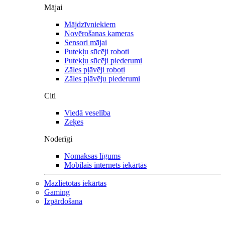
Mājai
Mājdzīvniekiem
Novērošanas kameras
Sensori mājai
Putekļu sūcēji roboti
Putekļu sūcēji piederumi
Zāles pļāvēji roboti
Zāles pļāvēju piederumi
Citi
Viedā veselība
Zeķes
Noderīgi
Nomaksas līgums
Mobilais internets iekārtās
Mazlietotas iekārtas
Gaming
Izpārdošana