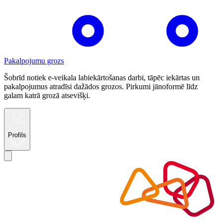
Pakalpojumu grozs
Šobrīd notiek e-veikala labiekārtošanas darbi, tāpēc iekārtas un
pakalpojumus atradīsi dažādos grozos. Pirkumi jānoformē līdz
galam katrā grozā atsevišķi.
Profils